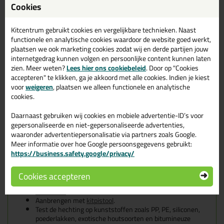
Cookies
Uitharding: door polymerisatie onder invloed van
luchtvochtigheid.
Toepassingstemperatuur: +5°C tot +40°C.
Kitcentrum gebruikt cookies en vergelijkbare technieken. Naast
Open tijd bij: 30 min (bij 23°C)
functionele en analytische cookies waardoor de website goed werkt,
Doorharding: na 24 u: ± 2.5 mm; na 48u: ± 3.5 mm. (bij
plaatsen we ook marketing cookies zodat wij en derde partijen jouw
23°C)
internetgedrag kunnen volgen en persoonlijke content kunnen laten
Krimp na uitharding: ≤ 3% (DIN EN ISO 10563)
zien. Meer weten?
Lees hier ons cookiebeleid
. Door op "Cookies
Overschilderbaar: ja.
accepteren" te klikken, ga je akkoord met alle cookies. Indien je kiest
Densiteit: 1.48 ± 0.05 g/cm³ (bij 23°C)
voor
weigeren
, plaatsen we alleen functionele en analytische
Temperatuurbestendigheid: van - 40°C tot + 90°C.
cookies.
Verwerkingsinstructies
Daarnaast gebruiken wij cookies en mobiele advertentie-ID’s voor
gepersonaliseerde en niet-gepersonaliseerde advertenties,
Verwerkingstemperatuur tussen +5°C en +40°C.
waaronder advertentiepersonalisatie via partners zoals Google.
Toepassen op zuivere en stabiele ondergrond. Verwijder
Meer informatie over hoe Google persoonsgegevens gebruikt:
oude kitten volledig.
https://business.safety.google/privacy/
Gebruik
Tec7 Prepare & Finish
voor het veilig reinigen en
ontvetten, voor het perfect afwerken en voor het
verwijderen van niet-uitgeharde Tec7-producten. Bij zware
Cookies accepteren
vervuiling reinigen met behulp van Tec7
Cleaner
en/of
Multiclean
.
Aanbrengen met
kitpistool
.
Test de hechting op kunststoffen zoals PP, PE, siliconen,
poederlakken, exotische houtsoorten en bitumineuze