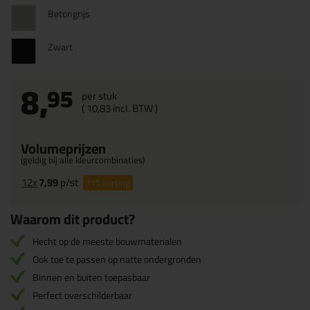
Betongrijs
Zwart
8,
95
per stuk
(
10,
83
incl. BTW )
Volumeprijzen
(geldig bij alle kleurcombinaties)
12x
7,99
p/st
11%
korting
Waarom dit product?
Hecht op de meeste bouwmaterialen
Ook toe te passen op natte ondergronden
Binnen en buiten toepasbaar
Perfect overschilderbaar