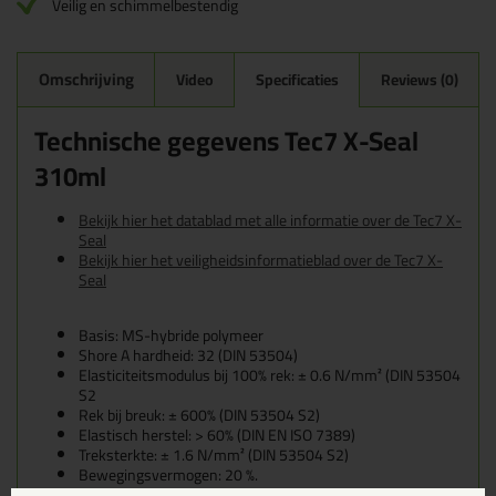
Veilig en schimmelbestendig
Omschrijving
Video
Specificaties
Reviews (0)
Technische gegevens Tec7 X-Seal
310ml
Bekijk hier het datablad met alle informatie over de Tec7 X-
Seal
Bekijk hier het veiligheidsinformatieblad over de Tec7 X-
Seal
Basis: MS-hybride polymeer
Shore A hardheid: 32 (DIN 53504)
Elasticiteitsmodulus bij 100% rek: ± 0.6 N/mm² (DIN 53504
S2
Rek bij breuk: ± 600% (DIN 53504 S2)
Elastisch herstel: > 60% (DIN EN ISO 7389)
Treksterkte: ± 1.6 N/mm² (DIN 53504 S2)
Bewegingsvermogen: 20 %.
Consistentie: stabiel tot ≤ 3 mm (DIN EN ISO 7390)