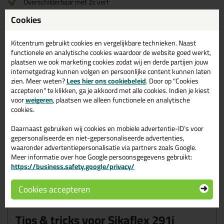
Overschilderbaar met 2c verf
Niet corrosief
Cookies
Geschikt voor
binnen
toepassingen
Geschikt voor toepassingen
onder de waterlijn
Kitcentrum gebruikt cookies en vergelijkbare technieken. Naast
functionele en analytische cookies waardoor de website goed werkt,
plaatsen we ook marketing cookies zodat wij en derde partijen jouw
internetgedrag kunnen volgen en persoonlijke content kunnen laten
Omschrijving
Specificaties
Reviews (3)
zien. Meer weten?
Lees hier ons cookiebeleid
. Door op "Cookies
accepteren" te klikken, ga je akkoord met alle cookies. Indien je kiest
Sikaflex 291i 300ml in Wit
voor
weigeren
, plaatsen we alleen functionele en analytische
cookies.
Zoek je kit in een specifieke kleur? Gevonden! Deze marine kit
Sikaflex 291i 300ml in de kleur Wit is te gebruiken voor
Daarnaast gebruiken wij cookies en mobiele advertentie-ID’s voor
verschillende toepassingen. Een duurzame en veelzijdige kit
gepersonaliseerde en niet-gepersonaliseerde advertenties,
welke makkelijk te verwerken is. Perfect als je een bijpassende
waaronder advertentiepersonalisatie via partners zoals Google.
kleur zoekt met gegarandeerd een topresultaat. Bestel de Sikaflex
Meer informatie over hoe Google persoonsgegevens gebruikt:
291i 300ml in kleur Wit vandaag nog! Op voorraad en op
https://business.safety.google/privacy/
werkdagen besteld = morgen in huis.
Cookies accepteren
Wil je meer weten over de toepassing en kenmerken van dit
product?
Lees alles over dit product >
Tips & tricks voor Sikaflex 291i