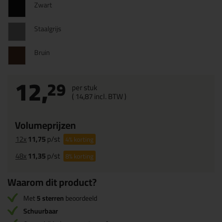
Zwart
Staalgrijs
Bruin
12,
29
per stuk
(
14,
87
incl. BTW )
Volumeprijzen
12x
11,75
p/st
4%
korting
48x
11,35
p/st
8%
korting
Waarom dit product?
Met
5 sterren
beoordeeld
Schuurbaar