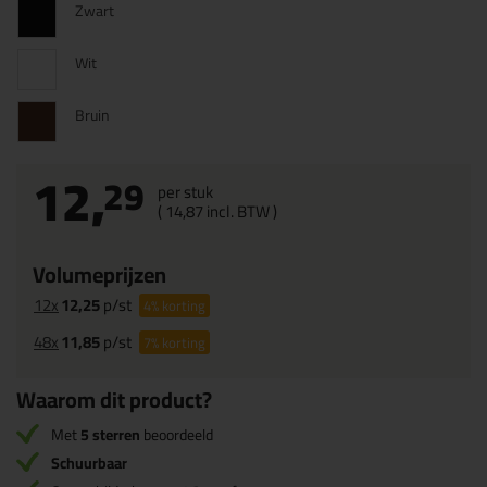
Zwart
Wit
Bruin
12,
29
per stuk
(
14,
87
incl. BTW )
Volumeprijzen
12x
12,25
p/st
4%
korting
48x
11,85
p/st
7%
korting
Waarom dit product?
Met
5 sterren
beoordeeld
Schuurbaar