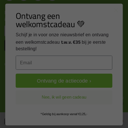
Nieuws, tips en exclusieve deals rechtstreeks in je
Ontvang een
inbox
welkomstcadeau 💚
Email
Schijf je in voor onze nieuwsbrief en ontvang
t.w.v. €35
een welkomstcadeau
bij je eerste
Inschrijven
bestelling!
Email
Kitcentrum is trots op:
Ontvang de actiecode ›
Alle prijzen zijn in EURO en excl. 21% BTW
Nee, ik wil geen cadeau
wijzig naar incl. BTW
*Geldig bij aankoop vanaf €125,-