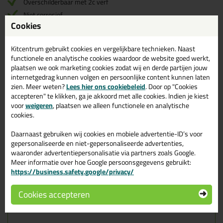
Overschilderbaar met 2c verf
Niet corrosief
Cookies
Geschikt voor
binnen
toepassingen
Geschikt voor toepassingen
onder de waterlijn
Kitcentrum gebruikt cookies en vergelijkbare technieken. Naast
functionele en analytische cookies waardoor de website goed werkt,
plaatsen we ook marketing cookies zodat wij en derde partijen jouw
Omschrijving
Specificaties
Reviews (3)
internetgedrag kunnen volgen en persoonlijke content kunnen laten
zien. Meer weten?
Lees hier ons cookiebeleid
. Door op "Cookies
Sikaflex 291i 300ml in
accepteren" te klikken, ga je akkoord met alle cookies. Indien je kiest
Staalgrijs
voor
weigeren
, plaatsen we alleen functionele en analytische
cookies.
Zoek je kit in een specifieke kleur? Gevonden! Deze marine kit
Daarnaast gebruiken wij cookies en mobiele advertentie-ID’s voor
Sikaflex 291i 300ml in de kleur Staalgrijs is te gebruiken voor
gepersonaliseerde en niet-gepersonaliseerde advertenties,
verschillende toepassingen. Een duurzame en veelzijdige kit
waaronder advertentiepersonalisatie via partners zoals Google.
welke makkelijk te verwerken is. Perfect als je een bijpassende
Meer informatie over hoe Google persoonsgegevens gebruikt:
kleur zoekt met gegarandeerd een topresultaat. Bestel de Sikaflex
291i 300ml in kleur Staalgrijs vandaag nog! Op voorraad en op
https://business.safety.google/privacy/
werkdagen besteld = morgen in huis.
Cookies accepteren
Wil je meer weten over de toepassing en kenmerken van dit
product?
Lees alles over dit product >