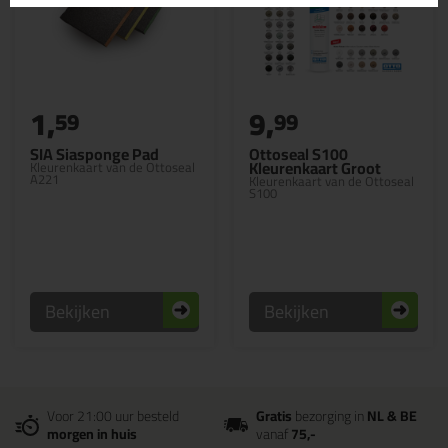
1,
9,
59
99
SIA Siasponge Pad
Ottoseal S100
Kleurenkaart Groot
Kleurenkaart van de Ottoseal
A221
Kleurenkaart van de Ottoseal
S100
Bekijken
Bekijken
Voor 21:00 uur besteld
Gratis
bezorging in
NL & BE
morgen in huis
vanaf
75,-