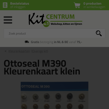
Bestelstatus
0 producten
of inloggen
in winkelwagen
Gratis
bezorging
in NL & BE
vanaf
75,-
Kleurenkaarten
(Overige kit)
Ottoseal M390
Kleurenkaart klein