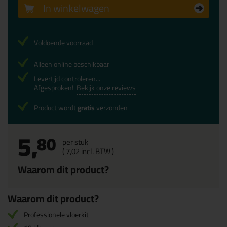
In winkelwagen
Voldoende voorraad
Alleen online beschikbaar
Levertijd controleren...
Afgesproken!
Bekijk onze reviews
Product wordt
gratis
verzonden
5,
80
per stuk
(
7,
02
incl. BTW )
Waarom dit product?
Waarom dit product?
Professionele vloerkit