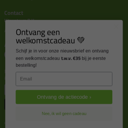
Contact
Kitcentrum B.V.
Ontvang een
Alle contactgegevens >
welkomstcadeau 💚
Altijd op de hoogte blijven?
Schijf je in voor onze nieuwsbrief en ontvang
t.w.v. €35
een welkomstcadeau
bij je eerste
bestelling!
Nieuws, tips en exclusieve deals rechtstreeks in je
Email
inbox
Email
Ontvang de actiecode ›
Inschrijven
Nee, ik wil geen cadeau
Kitcentrum is trots op: