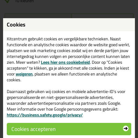
10 kleuren
Omschrijving
Reviews (0)
Cookies
Ottoseal M390
Reviews voor:
Kitcentrum gebruikt cookies en vergelijkbare technieken. Naast
functionele en analytische cookies waardoor de website goed werkt,
Kleurenkaart klein
plaatsen we ook marketing cookies zodat wij en derde partijen jouw
internetgedrag kunnen volgen en persoonlijke content kunnen laten
Er zijn nog geen reviews geschreven voor Ottoseal M390
Kleurenkaart klein.
Schrijf als eerste een review!
zien. Meer weten?
Lees hier ons cookiebeleid
. Door op "Cookies
accepteren" te klikken, ga je akkoord met alle cookies. Indien je kiest
voor
weigeren
, plaatsen we alleen functionele en analytische
cookies.
Gerelateerde producten
Daarnaast gebruiken wij cookies en mobiele advertentie-ID’s voor
gepersonaliseerde en niet-gepersonaliseerde advertenties,
waaronder advertentiepersonalisatie via partners zoals Google.
Meer informatie over hoe Google persoonsgegevens gebruikt:
https://business.safety.google/privacy/
Cookies accepteren