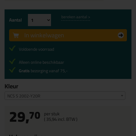
bereken aantal >
Aantal
In winkelwagen
Voldoende voorraad
Alleen online beschikbaar
Gratis
bezorging vanaf 75,-
Kleur
NCS S 2002-Y20R
29,
70
per stuk
(
35,
94
incl. BTW )