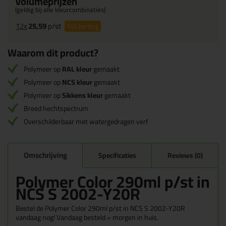
Volumeprijzen
(geldig bij alle kleurcombinaties)
12x
25,59
p/st
14%
korting
Waarom dit product?
Polymeer op
RAL kleur
gemaakt
Polymeer op
NCS kleur
gemaakt
Polymeer op
Sikkens kleur
gemaakt
Breed hechtspectrum
Overschilderbaar met watergedragen verf
Omschrijving
Specificaties
Reviews (0)
Polymer Color 290ml p/st in
NCS S 2002-Y20R
Bestel de Polymer Color 290ml p/st in NCS S 2002-Y20R
vandaag nog! Vandaag besteld = morgen in huis.