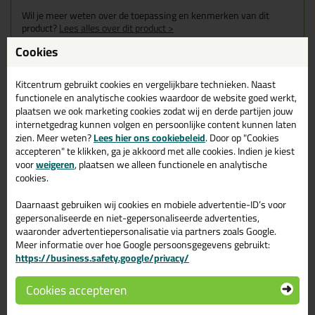
Wil je meer weten over de toepassing en kenmerken van dit
product?
Lees alles over dit product >
Cookies
Kitcentrum gebruikt cookies en vergelijkbare technieken. Naast
Gerelateerde producten
functionele en analytische cookies waardoor de website goed werkt,
plaatsen we ook marketing cookies zodat wij en derde partijen jouw
internetgedrag kunnen volgen en persoonlijke content kunnen laten
zien. Meer weten?
Lees hier ons cookiebeleid
. Door op "Cookies
accepteren" te klikken, ga je akkoord met alle cookies. Indien je kiest
voor
weigeren
, plaatsen we alleen functionele en analytische
cookies.
Daarnaast gebruiken wij cookies en mobiele advertentie-ID’s voor
gepersonaliseerde en niet-gepersonaliseerde advertenties,
waaronder advertentiepersonalisatie via partners zoals Google.
Meer informatie over hoe Google persoonsgegevens gebruikt:
https://business.safety.google/privacy/
8,
249,
95
50
Cookies accepteren
Soudal Silirub Color
Seal-it Silicon 218 doos