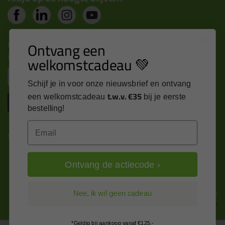
Nieuws, tips en exclusieve deals rechtstreeks in je
Ontvang een
inbox
welkomstcadeau 💚
Email
Schijf je in voor onze nieuwsbrief en ontvang
t.w.v. €35
een welkomstcadeau
bij je eerste
Inschrijven
bestelling!
Email
Kitcentrum is trots op:
Ontvang de actiecode ›
Alle prijzen zijn in EURO en excl. 21% BTW
Nee, ik wil geen cadeau
wijzig naar incl. BTW
*Geldig bij aankoop vanaf €125,-