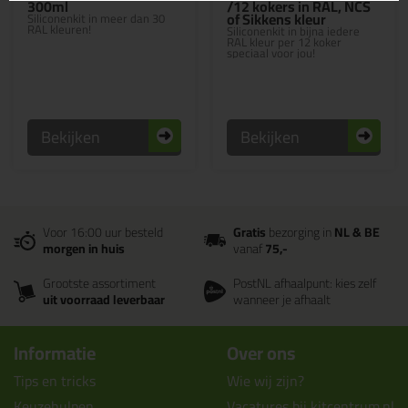
300ml
/12 kokers in RAL, NCS
of Sikkens kleur
Siliconenkit in meer dan 30
RAL kleuren!
Siliconenkit in bijna iedere
RAL kleur per 12 koker
speciaal voor jou!
Bekijken
Bekijken
Voor 16:00 uur besteld
Gratis
bezorging in
NL & BE
morgen in huis
vanaf
75,-
Grootste assortiment
PostNL afhaalpunt: kies zelf
uit voorraad leverbaar
wanneer je afhaalt
Informatie
Over ons
Tips en tricks
Wie wij zijn?
Keuzehulpen
Vacatures bij kitcentrum.nl