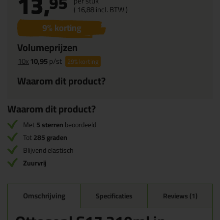
13,
95
per stuk
(
16,
88
incl. BTW )
9
% korting
Volumeprijzen
10x
10,95
p/st
29%
korting
Waarom dit product?
Waarom dit product?
Met
5 sterren
beoordeeld
Tot
285 graden
Blijvend elastisch
Zuurvrij
Omschrijving
Specificaties
Reviews (1)