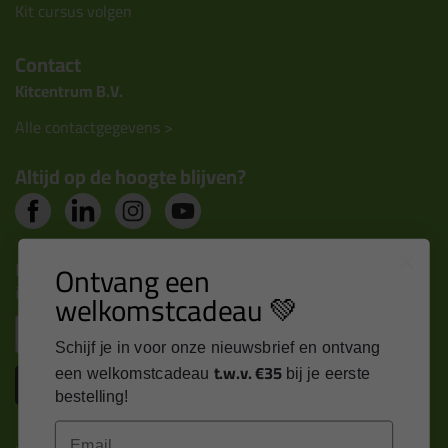
Kit cursus volgen
Contact
Kitcentrum B.V.
Alle contactgegevens >
Altijd op de hoogte blijven?
Nieuws, tips en exclusieve deals rechtstreeks in je
Ontvang een
inbox
welkomstcadeau 💚
Email
Schijf je in voor onze nieuwsbrief en ontvang
t.w.v. €35
een welkomstcadeau
bij je eerste
Inschrijven
bestelling!
Email