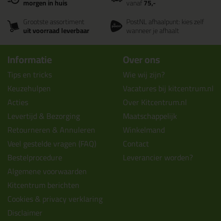
morgen in huis
vanaf
75,-
Grootste assortiment
PostNL afhaalpunt: kies zelf
uit voorraad leverbaar
wanneer je afhaalt
Informatie
Over ons
Tips en tricks
Wie wij zijn?
Keuzehulpen
Vacatures bij kitcentrum.nl
Acties
Over Kitcentrum.nl
Levertijd & Bezorging
Maatschappelijk
Retourneren & Annuleren
Winkelmand
Veel gestelde vragen (FAQ)
Contact
Bestelprocedure
Leverancier worden?
Algemene voorwaarden
Kitcentrum berichten
Cookies & privacy verklaring
Disclaimer