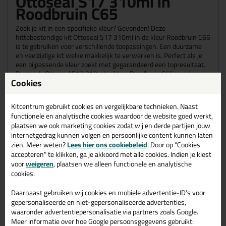
Ottoseal S17 310ml in
Roodbruin C65
Zoek je kit in een specifieke kleur? Gevonden! Deze
hittebestendige kit Ottoseal S17 310ml in de kleur Roodbruin C65
is te gebruiken voor verschillende toepassingen. Een duurzame
en veelzijdige kit welke makkelijk te verwerken is. Perfect als je
een bijpassende kleur zoekt met gegarandeerd een topresultaat.
Bestel de Ottoseal S17 310ml in kleur Roodbruin C65 vandaag
Cookies
nog! Op voorraad en op werkdagen besteld = morgen in huis.
Wil je meer weten over de toepassing en kenmerken van dit
Kitcentrum gebruikt cookies en vergelijkbare technieken. Naast
product?
Lees alles over dit product >
functionele en analytische cookies waardoor de website goed werkt,
plaatsen we ook marketing cookies zodat wij en derde partijen jouw
internetgedrag kunnen volgen en persoonlijke content kunnen laten
zien. Meer weten?
Lees hier ons cookiebeleid
. Door op "Cookies
accepteren" te klikken, ga je akkoord met alle cookies. Indien je kiest
Gerelateerde producten
voor
weigeren
, plaatsen we alleen functionele en analytische
cookies.
Daarnaast gebruiken wij cookies en mobiele advertentie-ID’s voor
gepersonaliseerde en niet-gepersonaliseerde advertenties,
waaronder advertentiepersonalisatie via partners zoals Google.
Meer informatie over hoe Google persoonsgegevens gebruikt: