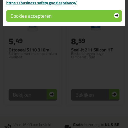
https://business.safety.google/privacy/
Cookies accepteren
5,
8,
49
59
Ottoseal S110 310ml
Seal-It 211 Silicon HT
Schimmelwerend en premium
Bestand tegen hoge
kwaliteit
temperaturen!
Bekijken
Bekijken
Voor 16:00 uur besteld
Gratis
bezorging in
NL & BE