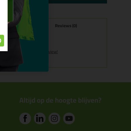
Reviews (0)
kg
kg.
Schrijf als eerste een review!
Altijd op de hoogte blijven?