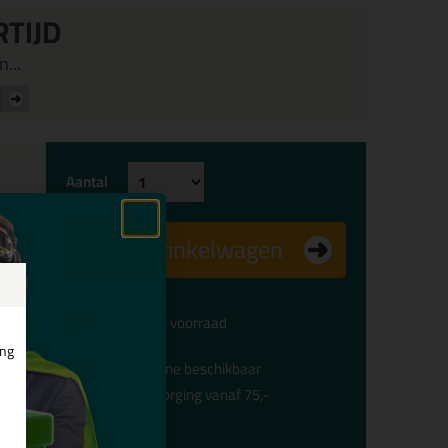
RTIJD
...
Aantal
In winkelwagen
Voldoende voorraad
ing
Alleen online beschikbaar
Gratis
bezorging vanaf 75,-