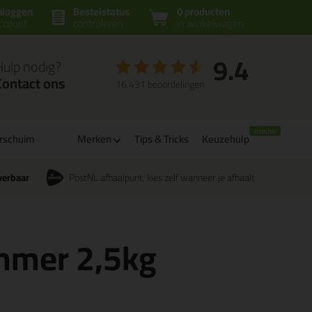
nloggen
Bestelstatus
0 producten
ccount
controleren
in winkelwagen
9.4
Hulp nodig?
Contact ons
16.431 beoordelingen
rschuim
Merken
Tips & Tricks
Keuzehulp
verbaar
PostNL afhaalpunt: kies zelf wanneer je afhaalt
mmer 2,5kg