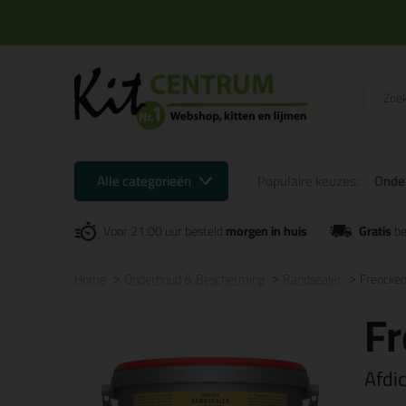
Alle categorieën
Populaire keuzes:
Onde
Voor 21:00 uur besteld
morgen in huis
Gratis
be
Home
Onderhoud & Bescherming
Randsealer
Frencke
F
Afdi