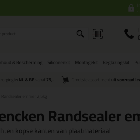
I
a
rhoud & Bescherming
Siliconenkit
Montagekit
Beglazingskit
Pu
zorging
in NL & BE
vanaf
75,-
Grootste assortiment
uit voorraad le
n Randsealer emmer 2,5kg
rencken Randsealer e
chten kopse kanten van plaatmateriaal