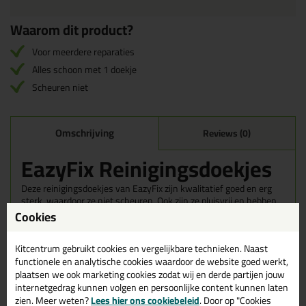
Waarom dit product?
Voor meerdere reparaties
Alles schoon met 1 doekje
Scheuren niet
Omschrijving
Reviews (0)
EazyFix Reinigingsdoekjes
Deze reinigingsdoekjes van EazyFix zijn kwalitatief goed en erg
sterk, waardoor ze niet scheuren. Ook zijn ze pluisvrij en hebben
ze een fijne geur.
Cookies
Wanneer gebruik je de EazyFix Reinigingsdoekjes?
Kitcentrum gebruikt cookies en vergelijkbare technieken. Naast
Deze doekjes verwijderen zonder problemen de resten van epoxy,
functionele en analytische cookies waardoor de website goed werkt,
kit, verf, lijm, vet en olie. Erg handig voor het schoonmaken van
plaatsen we ook marketing cookies zodat wij en derde partijen jouw
gebruikt gereedschap, je handen en je werkplek. De doekjes zijn
internetgedrag kunnen volgen en persoonlijke content kunnen laten
eigenlijk universeel inzetbaar.
zien. Meer weten?
Lees hier ons cookiebeleid
. Door op "Cookies