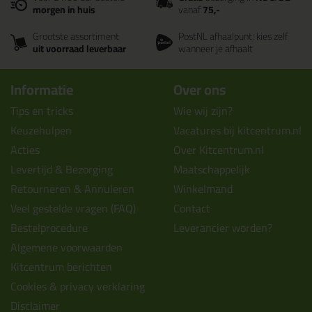
morgen in huis
vanaf
75,-
Grootste assortiment
PostNL afhaalpunt: kies zelf
uit voorraad leverbaar
wanneer je afhaalt
Informatie
Over ons
Tips en tricks
Wie wij zijn?
Keuzehulpen
Vacatures bij kitcentrum.nl
Acties
Over Kitcentrum.nl
Levertijd & Bezorging
Maatschappelijk
Retourneren & Annuleren
Winkelmand
Veel gestelde vragen (FAQ)
Contact
Bestelprocedure
Leverancier worden?
Algemene voorwaarden
Kitcentrum berichten
Cookies & privacy verklaring
Disclaimer