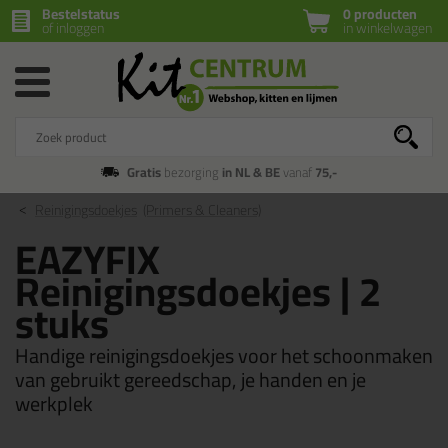
Bestelstatus
0 producten
of inloggen
in winkelwagen
Gratis
bezorging
in NL & BE
vanaf
75,-
Reinigingsdoekjes
(Primers & Cleaners)
EAZYFIX
Reinigingsdoekjes | 2
stuks
Handige reinigingsdoekjes voor het schoonmaken
van gebruikt gereedschap, je handen en je
werkplek