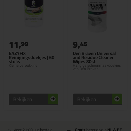
11,
9,
99
45
EAZYFIX
Den Braven Universal
Reinigingsdoekjes | 60
and Residue Cleaner
stuks
Wipes 80st
Kleine verpakking
Handige schoonmaakdoekjes
van Den Braven
Bekijken
Bekijken
Voor 21:00 uur besteld
Gratis
bezorging in
NL & BE