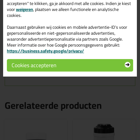
accepteren" te klikken, ga je akkoord met alle cookies. Indien je kiest
Kenmerken
voor
weigeren
, plaatsen we alleen functionele en analytische
Inhoud: 2 stuks
cookies.
Afmeting doekje: 20,5 x 24 cm.
Afmeting verpakking: 10,5 x 14 x 0,5 cm.
Tip: laat het reinigingsmiddel van de doekjes goed
Daarnaast gebruiken wij cookies en mobiele advertentie-ID’s voor
inwerken op het schoon te maken materiaal. Hierdoor
gepersonaliseerde en niet-gepersonaliseerde advertenties,
wordt het schoonmaken daarna nog makkelijker
waaronder advertentiepersonalisatie via partners zoals Google.
Meer informatie over hoe Google persoonsgegevens gebruikt:
Tips & tricks voor EAZYFIX
https://business.safety.google/privacy/
Reinigingsdoekjes | 2 stuks
Cookies accepteren
In de volgende blogs wordt dit product gebruikt:
Houtrot repareren? Makkelijk en snel in 4 stappen!
Gerelateerde producten