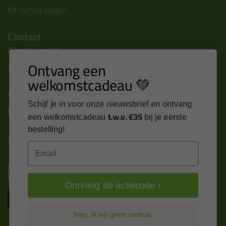
Kit cursus volgen
Contact
Kitcentrum B.V.
Ontvang een
Alle contactgegevens >
welkomstcadeau 💚
Altijd op de hoogte blijven?
Schijf je in voor onze nieuwsbrief en ontvang
t.w.v. €35
een welkomstcadeau
bij je eerste
bestelling!
Nieuws, tips en exclusieve deals rechtstreeks in je
Email
inbox
Email
Ontvang de actiecode ›
Inschrijven
Nee, ik wil geen cadeau