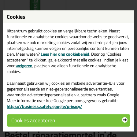
Cookies
Kitcentrum gebruikt cookies en vergelijkbare technieken. Naast
functionele en analytische cookies waardoor de website goed werkt,
4,
27
plaatsen we ook marketing cookies zodat wij en derde partijen jouw
internetgedrag kunnen volgen en persoonlijke content kunnen laten
(2)
Seal-it Cement-Fix 130
zien. Meer weten?
Lees hier ons cookiebeleid
. Door op "Cookies
Voegreparatiemiddel
accepteren" te klikken, ga je akkoord met alle cookies. Indien je kiest
voor
weigeren
, plaatsen we alleen functionele en analytische
cookies.
Daarnaast gebruiken wij cookies en mobiele advertentie-ID’s voor
gepersonaliseerde en niet-gepersonaliseerde advertenties,
waaronder advertentiepersonalisatie via partners zoals Google.
Bekijken
Meer informatie over hoe Google persoonsgegevens gebruikt:
https://business.safety.google/privacy/
Cookies accepteren
Grijze reparatiemortel kopen?
Bestel reparatiemortel in de