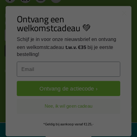
Nieuws, tips en exclusieve deals rechtstreeks in je
Ontvang een
inbox
welkomstcadeau 💚
Email
Schijf je in voor onze nieuwsbrief en ontvang
t.w.v. €35
een welkomstcadeau
bij je eerste
Inschrijven
bestelling!
Email
Kitcentrum is trots op:
Ontvang de actiecode ›
Alle prijzen zijn in EURO en excl. 21% BTW
Nee, ik wil geen cadeau
wijzig naar incl. BTW
*Geldig bij aankoop vanaf €125,-
Filter