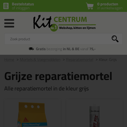
Bestelstatus
0 producten
of inloggen
in winkelwagen
Gratis
bezorging
in NL & BE
vanaf
75,-
Home
Mortels & Voegmiddelen
Reparatiemortel
Kleur: Grijs
Grijze reparatiemortel
Alle reparatiemortel in de kleur grijs