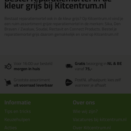
kleur grijs bij Kitcentrum.nl
Bestaat reparatiemortel ook in de kleur grijs? Op Kitcentrum.nl vind je
een ruim assortiment grijze reparatiemortel in de merken: Sika, Den
Braven / Zwaluw, Soudal, Rectavit en Connect Products. Bestel je
reparatiemortel grijs daarom gemakkelijk en snel op Kitcentrum.nl!
Voor 16:00 uur besteld
Gratis
bezorging in
NL & BE
morgen in huis
vanaf
75,-
Grootste assortiment
PostNL afhaalpunt: kies zelf
uit voorraad leverbaar
wanneer je afhaalt
Informatie
Over ons
Tips en tricks
Wie wij zijn?
Keuzehulpen
Vacatures bij kitcentrum.nl
Acties
Over Kitcentrum.nl