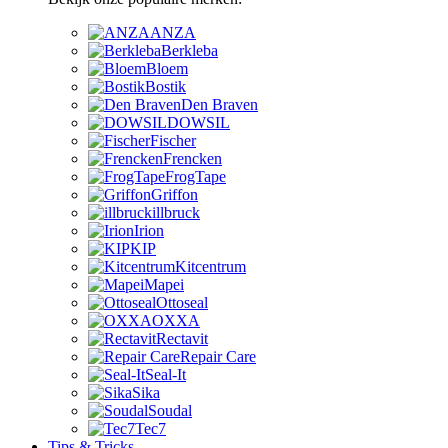
ANZA
Berkleba
Bloem
Bostik
Den Braven
DOWSIL
Fischer
Frencken
FrogTape
Griffon
illbruck
Irion
KIP
Kitcentrum
Mapei
Ottoseal
OXXA
Rectavit
Repair Care
Seal-It
Sika
Soudal
Tec7
Tips & Tricks