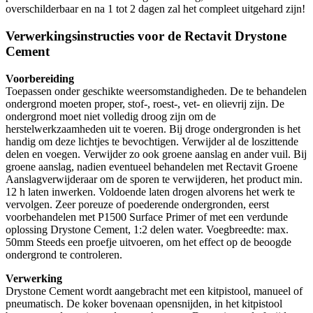
overschilderbaar en na 1 tot 2 dagen zal het compleet uitgehard zijn!
Verwerkingsinstructies voor de Rectavit Drystone
Cement
Voorbereiding
Toepassen onder geschikte weersomstandigheden. De te behandelen
ondergrond moeten proper, stof-, roest-, vet- en olievrij zijn. De
ondergrond moet niet volledig droog zijn om de
herstelwerkzaamheden uit te voeren. Bij droge ondergronden is het
handig om deze lichtjes te bevochtigen. Verwijder al de loszittende
delen en voegen. Verwijder zo ook groene aanslag en ander vuil. Bij
groene aanslag, nadien eventueel behandelen met Rectavit Groene
Aanslagverwijderaar om de sporen te verwijderen, het product min.
12 h laten inwerken. Voldoende laten drogen alvorens het werk te
vervolgen. Zeer poreuze of poederende ondergronden, eerst
voorbehandelen met P1500 Surface Primer of met een verdunde
oplossing Drystone Cement, 1:2 delen water. Voegbreedte: max.
50mm Steeds een proefje uitvoeren, om het effect op de beoogde
ondergrond te controleren.
Verwerking
Drystone Cement wordt aangebracht met een kitpistool, manueel of
pneumatisch. De koker bovenaan opensnijden, in het kitpistool