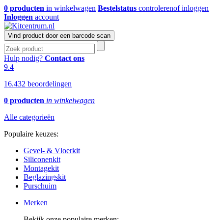
0 producten
in winkelwagen
Bestelstatus
controleren
of inloggen
Inloggen
account
Vind product door een barcode scan
Hulp nodig?
Contact ons
9.4
16.432 beoordelingen
0 producten
in winkelwagen
Alle categorieën
Populaire keuzes:
Gevel- & Vloerkit
Siliconenkit
Montagekit
Beglazingskit
Purschuim
Merken
Bekijk onze populaire merken: