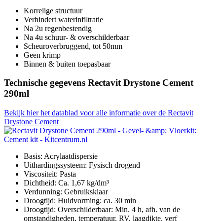
Korrelige structuur
Verhindert waterinfiltratie
Na 2u regenbestendig
Na 4u schuur- & overschilderbaar
Scheuroverbruggend, tot 50mm
Geen krimp
Binnen & buiten toepasbaar
Technische gegevens Rectavit Drystone Cement
290ml
Bekijk hier het datablad voor alle informatie over de Rectavit
Drystone Cement
Basis: Acrylaatdispersie
Uithardingssysteem: Fysisch drogend
Viscositeit: Pasta
Dichtheid: Ca. 1,67 kg/dm³
Verdunning: Gebruiksklaar
Droogtijd: Huidvorming: ca. 30 min
Droogtijd: Overschilderbaar: Min. 4 h, afh. van de
omstandigheden, temperatuur, RV, laagdikte, verf