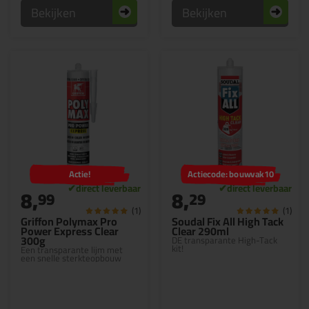
Bekijken
Bekijken
Actie!
Actiecode: bouwvak10
8,
8,
99
29
(1)
(1)
Griffon Polymax Pro
Soudal Fix All High Tack
Power Express Clear
Clear 290ml
300g
DE transparante High-Tack
kit!
Een transparante lijm met
een snelle sterkteopbouw