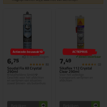
Actiecode: bouwvak10
ACTIEPRIJS
6,
7,
75
49
(6)
(2)
Soudal Fix All Crystal
Sikaflex 112 Crystal
290ml
Clear 290ml
Kristalheldere lijmkit💎
Voor het volledige
Geschikt voor het afdichten
transparant verlijmen en
en verlijmen van situaties
afdichten
zowel binnen- als buitenhuis
Bekijken
Bekijken