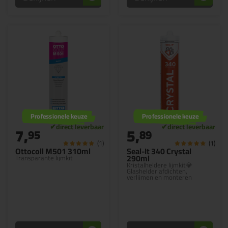
Professionele keuze
Professionele keuze
7,
5,
95
89
(1)
(1)
Ottocoll M501 310ml
Seal-It 340 Crystal
290ml
Transparante lijmkit
Kristalheldere lijmkit💎
Glashelder afdichten,
verlijmen en monteren