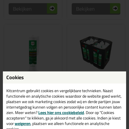
Bekijken
Bekijken
Cookies
✔ Duurzame keuze
10,
109,
99
99
Kitcentrum gebruikt cookies en vergelijkbare technieken. Naast
(1)
Tec7 Trans 310ml
Tec7 Kratje Trans Clear
functionele en analytische cookies waardoor de website goed werkt,
lijmkit
Transparante lijm en
plaatsen we ook marketing cookies zodat wij en derde partijen jouw
afdichtkit!
Gevuld met Tec7 Trans | Dé
internetgedrag kunnen volgen en persoonlijke content kunnen laten
kristalheldere lijmkit!
zien. Meer weten?
Lees hier ons cookiebeleid
. Door op "Cookies
accepteren" te klikken, ga je akkoord met alle cookies. Indien je kiest
voor
weigeren
, plaatsen we alleen functionele en analytische