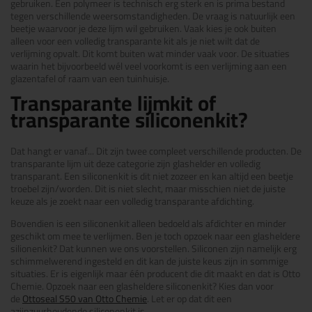
gebruiken. Een polymeer is technisch erg sterk en is prima bestand
tegen verschillende weersomstandigheden. De vraag is natuurlijk een
beetje waarvoor je deze lijm wil gebruiken. Vaak kies je ook buiten
alleen voor een volledig transparante kit als je niet wilt dat de
verlijming opvalt. Dit komt buiten wat minder vaak voor. De situaties
waarin het bijvoorbeeld wél veel voorkomt is een verlijming aan een
glazentafel of raam van een tuinhuisje.
Transparante lijmkit of
transparante siliconenkit?
Dat hangt er vanaf... Dit zijn twee compleet verschillende producten. De
transparante lijm uit deze categorie zijn glashelder en volledig
transparant. Een siliconenkit is dit niet zozeer en kan altijd een beetje
troebel zijn/worden. Dit is niet slecht, maar misschien niet de juiste
keuze als je zoekt naar een volledig transparante afdichting.
Bovendien is een siliconenkit alleen bedoeld als afdichter en minder
geschikt om mee te verlijmen. Ben je toch opzoek naar een glasheldere
silionenkit? Dat kunnen we ons voorstellen. Siliconen zijn namelijk erg
schimmelwerend ingesteld en dit kan de juiste keus zijn in sommige
situaties. Er is eigenlijk maar één producent die dit maakt en dat is Otto
Chemie. Opzoek naar een glasheldere siliconenkit? Kies dan voor
de
Ottoseal S50 van Otto Chemie
. Let er op dat dit een
azijnzuurhoudende siliconenkit is.