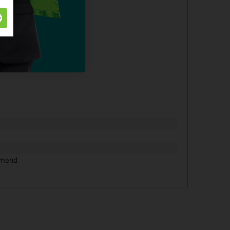
onden
ijmend