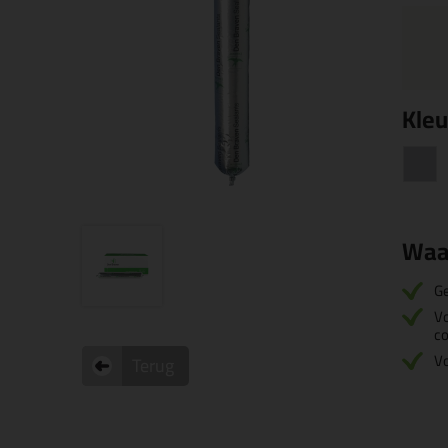
Kleu
Waa
Ge
Vo
c
V
Terug