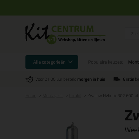
Alle categorieën
Populaire keuzes:
Mont
Voor 21:00 uur besteld
morgen in huis
Gratis
be
Home
Montagekit
Lijmkit
Zwaluw Hybrifix 302 600ml
Zw
Week