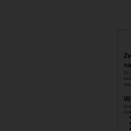
Zw
na
De 
bas
vep
Wa
Zwal
zow