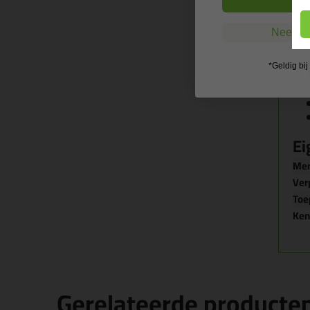
Nee, ik
*Geldig bi
Ei
Me
Ver
Toe
Ke
Gerelateerde producte