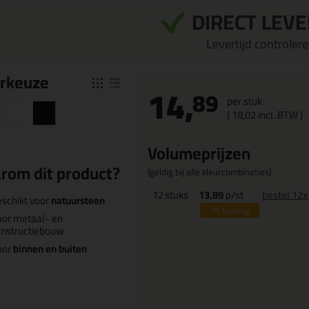
DIRECT LEV
Levertijd controleren
r
keuze
14,
89
per stuk
(
18,
02
incl. BTW )
Volumeprijzen
rom dit product?
(geldig bij alle kleurcombinaties)
12
stuks
13,89
p/st
bestel 12x
schikt voor
natuursteen
7%
korting
or metaal- en
onstructiebouw
oor
binnen en buiten