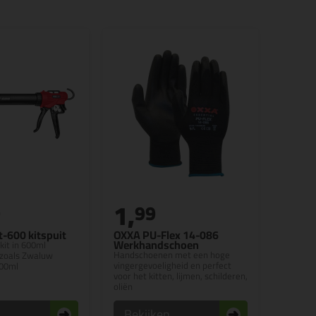
1,
9
99
t-600 kitspuit
OXXA PU-Flex 14-086
Werkhandschoen
kit in 600ml
Handschoenen met een hoge
 zoals Zwaluw
vingergevoeligheid en perfect
600ml
voor het kitten, lijmen, schilderen,
oliën
n
Bekijken