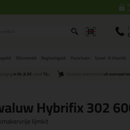
I
a
agekit
Siliconenkit
Beglazingskit
Purschuim
Gevel- & Vloerkit
zorging
in NL & BE
vanaf
75,-
Grootste assortiment
uit voorraad le
aluw Hybrifix 302 6
makervrije lijmkit