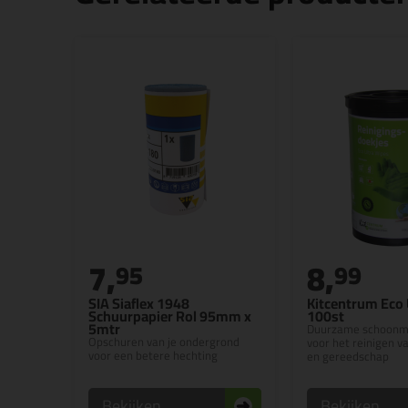
7,
8,
95
99
SIA Siaflex 1948
Kitcentrum Eco 
Schuurpapier Rol 95mm x
100st
5mtr
Duurzame schoonm
Opschuren van je ondergrond
voor het reinigen v
voor een betere hechting
en gereedschap
Bekijken
Bekijken