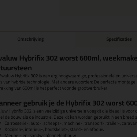
Omschrijving
Specificaties
aluw Hybrifix 302 worst 600ml, weekmaker 
tuursteen
Zwaluw Hybrifix 302 is een erg hoogwaardige, professionele en universel
is van hybride technologie. Met andere woorden: De perfecte montageli
rakking van 600ml is het perfect voor de grootverbruiker.
nneer gebruik je de Hybrifix 302 worst 60
uw Hybrifix 302 is een veelzijdige universele voegkit die ideaal is voor
el de bouw als de industrie. Deze kit kan worden gebruikt in een breed 
Carrosserie-, auto-, scheeps-, machine-, transport-, trailer-, cara
Kozijnen-, interieur-, houtskelet-, stand- en afbouw
Meubel- en (sandwich)panelenbouw