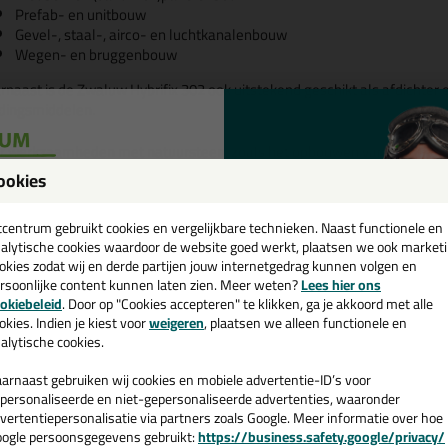
Prefab- en unitbouw
Gevel-, staal-, airco- en luchtkanalenbouw
Wegen- en bruggenbouw
rnaast is de Zwaluw Hybrifix 302 ook uitstekend geschikt als afdichter e
dingsmiddelen.
r werkzaamheden met natuursteen, zoals het opbouwen van natuurste
 borders, is deze lijmkit perfect. Ook in de metaal- en constructiebouw
ookies
aardentrailers, is de Hybrifix 302 zeer goed toepasbaar.
een
cadeau 💚
tcentrum gebruikt cookies en vergelijkbare technieken. Naast functionele en
 slot kunnen zelfs mechanisch belastbare vloervoegen probleemloos me
alytische cookies waardoor de website goed werkt, plaatsen we ook market
okies zodat wij en derde partijen jouw internetgedrag kunnen volgen en
schikte ondergronden voor de Zwaluw Hybr
rsoonlijke content kunnen laten zien. Meer weten?
Lees hier ons
e nieuwsbrief en ontvang een
okiebeleid
. Door op "Cookies accepteren" te klikken, ga je akkoord met alle
een universele constructie lijmkit voor de metaal-, beton-, kunststoffen
v. €35,-
bij je eerste bestelling!
okies. Indien je kiest voor
weigeren
, plaatsen we alleen functionele en
hecht deze lijmkit op natuursteen en is het te gebruiken bij spiegels.
alytische cookies.
nmerken van de Zwaluw Hybrifix 302
arnaast gebruiken wij cookies en mobiele advertentie-ID’s voor
personaliseerde en niet-gepersonaliseerde advertenties, waaronder
Geschikt voor natuursteen en marmer, geen vlekvorming op natuur
vertentiepersonalisatie via partners zoals Google. Meer informatie over hoe
ogle persoonsgegevens gebruikt:
Universele lijm- en voegkit (verlijmen, monteren en afdichten)
https://business.safety.google/privacy/
 de actiecode ›