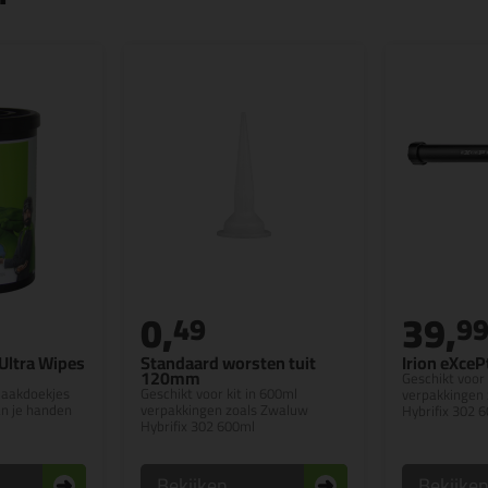
0,
39,
49
9
Ultra Wipes
Standaard worsten tuit
Irion eXceP
120mm
Geschikt voor 
aakdoekjes
Geschikt voor kit in 600ml
verpakkingen
an je handen
verpakkingen zoals Zwaluw
Hybrifix 302 
Hybrifix 302 600ml
Bekijken
Bekijke