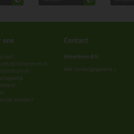
 ons
Contact
j zijn?
Kitcentrum B.V.
res bij kitcentrum.nl
Alle contactgegevens >
Kitcentrum.nl
chappelijk
elmand
ct
ancier worden?