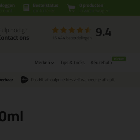
nloggen
Bestelstatus
0 producten
ccount
controleren
in winkelwagen
9.4
Hulp nodig?
Contact ons
16.444 beoordelingen
Merken
Tips & Tricks
Keuzehulp
verbaar
PostNL afhaalpunt: kies zelf wanneer je afhaalt
00ml