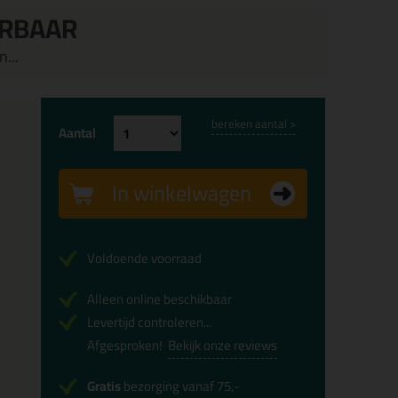
ERBAAR
...
bereken aantal >
Aantal
In winkelwagen
Voldoende voorraad
Alleen online beschikbaar
Levertijd controleren...
Afgesproken!
Bekijk onze reviews
Gratis
bezorging vanaf 75,-