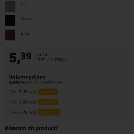
Grijs
Zwart
Bruin
5,
39
per stuk
(
6,
52
incl. BTW )
Volumeprijzen
(geldig bij alle kleurcombinaties)
12x
5,15
p/st
4%
korting
48x
4,99
p/st
7%
korting
144x
4,75
p/st
12%
korting
Waarom dit product?