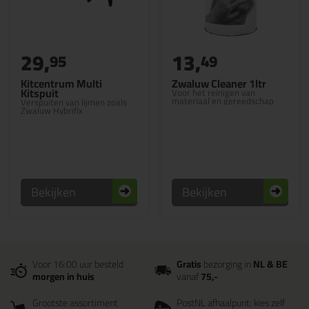
29,
13,
95
49
Kitcentrum Multi
Zwaluw Cleaner 1ltr
Kitspuit
Voor het reinigen van
materiaal en gereedschap
Verspuiten van lijmen zoals
Zwaluw Hybrifix
Bekijken
Bekijken
Voor 16:00 uur besteld
Gratis
bezorging in
NL & BE
morgen in huis
vanaf
75,-
Grootste assortiment
PostNL afhaalpunt: kies zelf