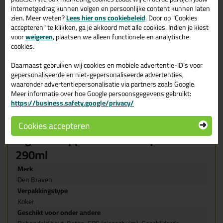
Universeel verlijmen en afdichten voor binnen en
internetgedrag kunnen volgen en persoonlijke content kunnen laten
buitentoepassingen
zien. Meer weten?
Lees hier ons cookiebeleid
. Door op "Cookies
Permanent elastisch
accepteren" te klikken, ga je akkoord met alle cookies. Indien je kiest
Isocyanaat-, oplosmiddel-, en siliconenvrij
voor
weigeren
, plaatsen we alleen functionele en analytische
Krimp- en blaasvrij
cookies.
Goed bestand tegen UV, vocht, schimmel en
weersomstandigheden
Daarnaast gebruiken wij cookies en mobiele advertentie-ID’s voor
Hecht perfect zonder primer op de meeste, zelfs vochtige,
gepersonaliseerde en niet-gepersonaliseerde advertenties,
ondergronden
waaronder advertentiepersonalisatie via partners zoals Google.
Neutrale uitharding, vrijwel reukloos
Niet corrosief t.o.v. metalen
Meer informatie over hoe Google persoonsgegevens gebruikt:
Hoge mechanische weerstand, eindsterkte en E-modulus
https://business.safety.google/privacy/
Absorbeert akoestische en mechanische trillingen en
vibraties
Cookies accepteren
Eigenschappen Zwaluw Hybrifix
290ml
Merk
Den Braven
Verpakkingstype
Koker
Geschikt voor onder andere