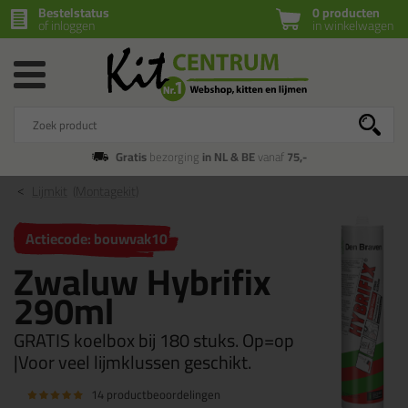
Bestelstatus
0 producten
of inloggen
in winkelwagen
Gratis
bezorging
in NL & BE
vanaf
75,-
Lijmkit
(Montagekit)
Actiecode: bouwvak10
Zwaluw Hybrifix
290ml
GRATIS koelbox bij 180 stuks. Op=op
|Voor veel lijmklussen geschikt.
14 productbeoordelingen