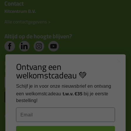
Contact
Kitcentrum B.V.
Alle contactgegevens >
Altijd op de hoogte blijven?
Nieuws, tips en exclusieve deals rechtstreeks in je
Ontvang een
inbox
welkomstcadeau 💚
Email
Schijf je in voor onze nieuwsbrief en ontvang
t.w.v. €35
een welkomstcadeau
bij je eerste
Inschrijven
bestelling!
Email
Kitcentrum is trots op: