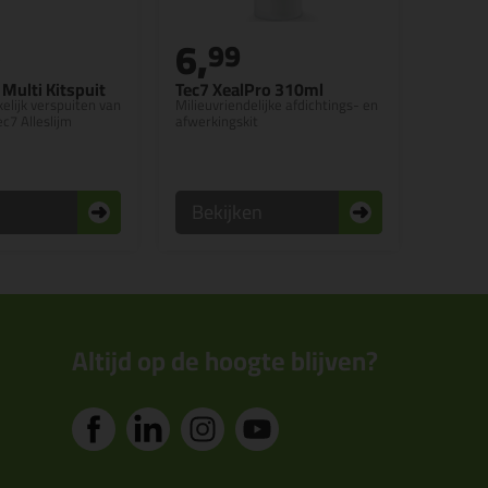
6,
5
99
Multi Kitspuit
Tec7 XealPro 310ml
elijk verspuiten van
Milieuvriendelijke afdichtings- en
ec7 Alleslijm
afwerkingskit
n
Bekijken
Altijd op de hoogte blijven?