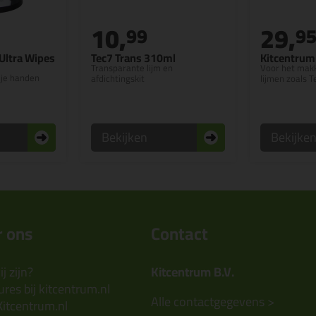
10,
29,
99
9
Ultra Wipes
Tec7 Trans 310ml
Kitcentrum 
Transparante lijm en
Voor het makk
 je handen
afdichtingskit
lijmen zoals T
Bekijken
Bekijke
 ons
Contact
j zijn?
Kitcentrum B.V.
res bij kitcentrum.nl
Alle contactgegevens >
Kitcentrum.nl