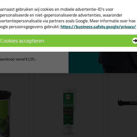
werkdagen besteld = morgen in huis.
arnaast gebruiken wij cookies en mobiele advertentie-ID’s voor
personaliseerde en niet-gepersonaliseerde advertenties, waaronder
 je meer weten over de toepassing en kenmerken van dit product?
Lees 
vertentiepersonalisatie via partners zoals Google. Meer informatie over hoe
ogle persoonsgegevens gebruikt:
https://business.safety.google/privacy/
 de actiecode ›
Cookies accepteren
 wil geen cadeau
n
j aankoop vanaf €125,-