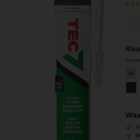
Kleu
Gekoze
Waa
M
Gr