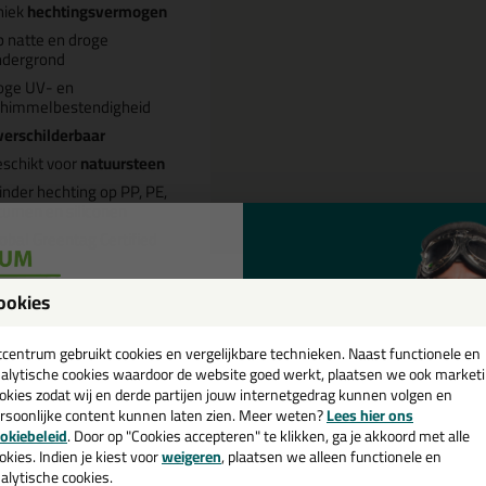
niek
hechtingsvermogen
 natte en droge
ndergrond
oge UV- en
chimmelbestendigheid
erschilderbaar
schikt voor
natuursteen
nder hechting op PP, PE,
tumen en siliconen
obal Greentag Certified
ookies
een
Omschrijving
Video
S
cadeau 💚
tcentrum gebruikt cookies en vergelijkbare technieken. Naast functionele en
alytische cookies waardoor de website goed werkt, plaatsen we ook market
ec7 Alleslijm 310ml in Beige (RA
okies zodat wij en derde partijen jouw internetgedrag kunnen volgen en
rsoonlijke content kunnen laten zien. Meer weten?
Lees hier ons
e nieuwsbrief en ontvang een
okiebeleid
. Door op "Cookies accepteren" te klikken, ga je akkoord met alle
 je kit in een specifieke kleur? Gevonden! Deze lijmkit Tec7 Alleslijm 3
v. €35,-
bij je eerste bestelling!
okies. Indien je kiest voor
weigeren
, plaatsen we alleen functionele en
schillende toepassingen. Een duurzame en veelzijdige kit welke makkelijk
alytische cookies.
kt met gegarandeerd een topresultaat. Bestel de Tec7 Alleslijm 310ml 