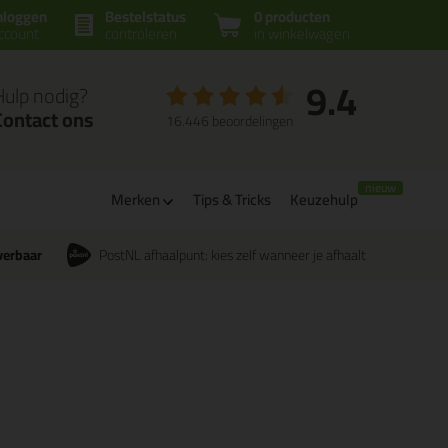
nloggen
Bestelstatus
0 producten
ccount
controleren
in winkelwagen
9.4
Hulp nodig?
Contact ons
16.446 beoordelingen
Merken
Tips & Tricks
Keuzehulp
verbaar
PostNL afhaalpunt: kies zelf wanneer je afhaalt