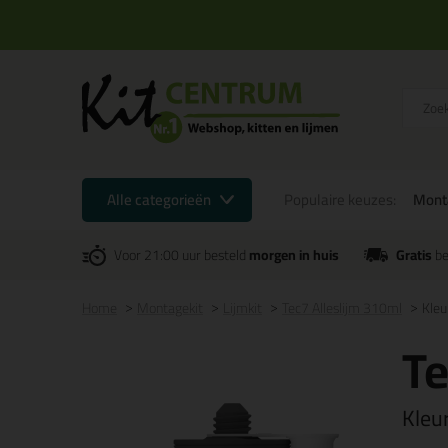
Alle categorieën
Populaire keuzes:
Mont
Voor 21:00 uur besteld
morgen in huis
Gratis
be
Home
Montagekit
Lijmkit
Tec7 Alleslijm 310ml
Kleu
Te
Kleu