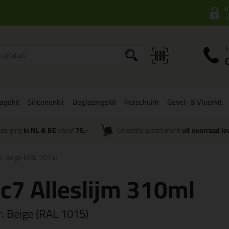
I
a
agekit
Siliconenkit
Beglazingskit
Purschuim
Gevel- & Vloerkit
zorging
in NL & BE
vanaf
75,-
Grootste assortiment
uit voorraad le
r: Beige (RAL 1015)
c7 Alleslijm 310ml
r:
Beige (RAL 1015)