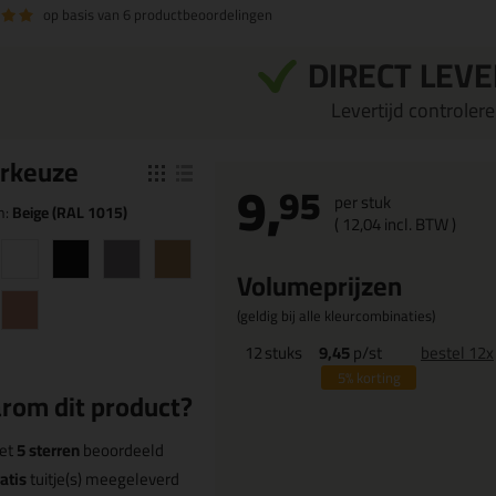
op basis van
6 productbeoordelingen
DIRECT LEV
Levertijd controleren
r
keuze
9,
95
per stuk
n:
Beige (RAL 1015)
(
12,
04
incl. BTW )
Volumeprijzen
(geldig bij alle kleurcombinaties)
12
stuks
9,45
p/st
bestel 12x
5%
korting
rom dit product?
et
5 sterren
beoordeeld
atis
tuitje(s) meegeleverd