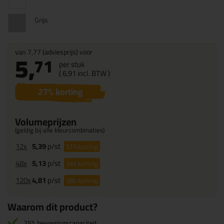
Grijs
van
7,77
(adviesprijs) voor
5,
71
per stuk
(
6,
91
incl. BTW )
27
% korting
Volumeprijzen
(geldig bij alle kleurcombinaties)
12x
5,39
p/st
31%
korting
48x
5,13
p/st
34%
korting
120x
4,81
p/st
38%
korting
Waarom dit product?
25% bewegingscapaciteit