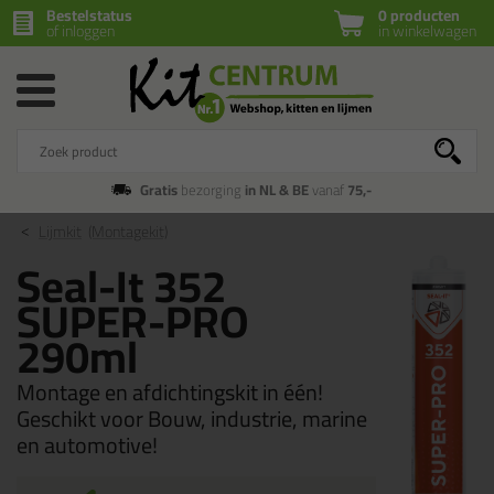
Bestelstatus
0 producten
of inloggen
in winkelwagen
Gratis
bezorging
in NL & BE
vanaf
75,-
Lijmkit
(Montagekit)
Seal-It 352
SUPER-PRO
290ml
Montage en afdichtingskit in één!
Geschikt voor Bouw, industrie, marine
en automotive!