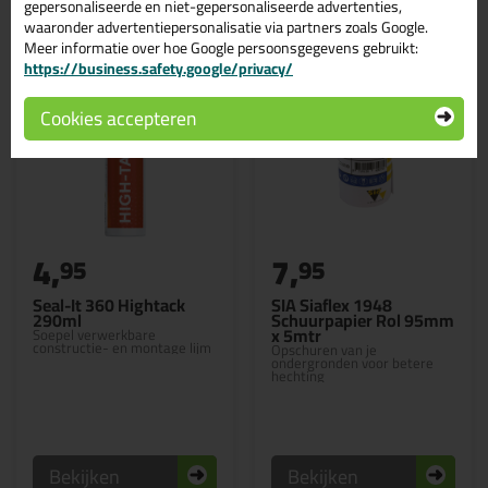
gepersonaliseerde en niet-gepersonaliseerde advertenties,
waaronder advertentiepersonalisatie via partners zoals Google.
Meer informatie over hoe Google persoonsgegevens gebruikt:
https://business.safety.google/privacy/
Cookies accepteren
4,
7,
95
95
Seal-It 360 Hightack
SIA Siaflex 1948
290ml
Schuurpapier Rol 95mm
x 5mtr
Soepel verwerkbare
constructie- en montage lijm
Opschuren van je
ondergronden voor betere
hechting
Bekijken
Bekijken