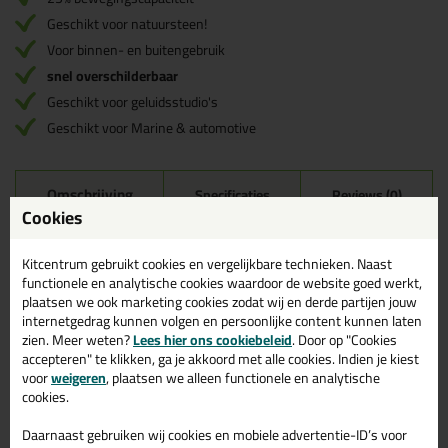
Geschikt voor natuursteen!
Voor binnen- en buitengebruik
snel overschilderbaar
Geschikt voor geluidsstudio's
Geschikt voor Marine & automotive
Omschrijving
Specificaties
Reviews (0)
Cookies
Seal-It 352 SUPER-PRO
Reviews voor:
Kitcentrum gebruikt cookies en vergelijkbare technieken. Naast
290ml
functionele en analytische cookies waardoor de website goed werkt,
plaatsen we ook marketing cookies zodat wij en derde partijen jouw
Er zijn nog geen reviews geschreven voor Seal-It 352 SUPER-
internetgedrag kunnen volgen en persoonlijke content kunnen laten
PRO 290ml.
Schrijf als eerste een review!
zien. Meer weten?
Lees hier ons cookiebeleid
. Door op "Cookies
accepteren" te klikken, ga je akkoord met alle cookies. Indien je kiest
voor
weigeren
, plaatsen we alleen functionele en analytische
cookies.
Gerelateerde producten
Daarnaast gebruiken wij cookies en mobiele advertentie-ID’s voor