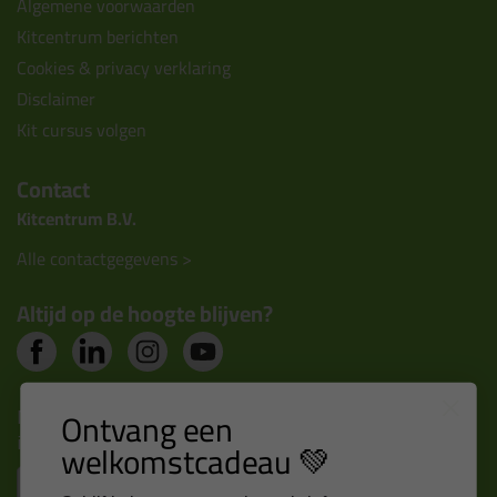
Algemene voorwaarden
Kitcentrum berichten
Cookies & privacy verklaring
Disclaimer
Kit cursus volgen
Contact
Kitcentrum B.V.
Alle contactgegevens >
Altijd op de hoogte blijven?
Nieuws, tips en exclusieve deals rechtstreeks in je
Ontvang een
inbox
welkomstcadeau 💚
Email