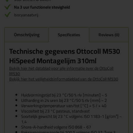
Na 3 uur functionele stevigheid
Isocyanaatvrij
Omschrijving
Specificaties
Reviews (0)
Technische gegevens Ottocoll M530
HiSpeed Montagelijm 310ml
Bekijk hier het datablad voor alle informatie over de OttoColl
M530
Bekijk hier het veiligheidsinformatieblad van de OttoColl M530
Huidvormingstijd bij 23 °C/50 % rlv [minuten] ~ 5
Uitharding in 24 uren bij 23 °C/50 % rlv [mm] ~ 2
Verwerkingstemperatuur van/tot [°C] + 5 / + 40
Viscositeit bij 23 °C pasteus, standvast
Soortelijk gewicht bij 23 °C volgens ISO 1183-1 [g/cm³] ~
1,4
Shore-A-hardheid volgens ISO 868 ~ 67
Rekspanningswaarde bij 100 % volgens ISO 37, Type 3