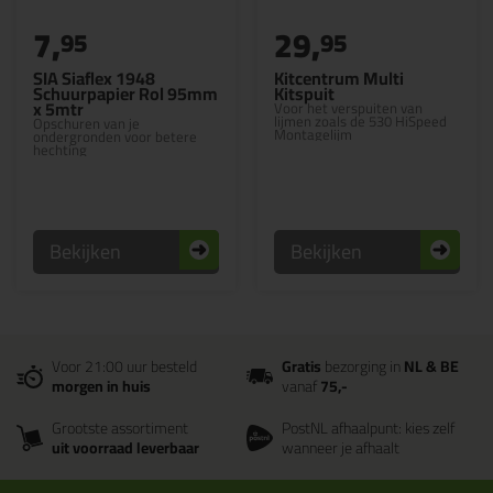
7,
29,
95
95
SIA Siaflex 1948
Kitcentrum Multi
Schuurpapier Rol 95mm
Kitspuit
x 5mtr
Voor het verspuiten van
lijmen zoals de 530 HiSpeed
Opschuren van je
Montagelijm
ondergronden voor betere
hechting
Bekijken
Bekijken
Voor 21:00 uur besteld
Gratis
bezorging in
NL & BE
morgen in huis
vanaf
75,-
Grootste assortiment
PostNL afhaalpunt: kies zelf
uit voorraad leverbaar
wanneer je afhaalt