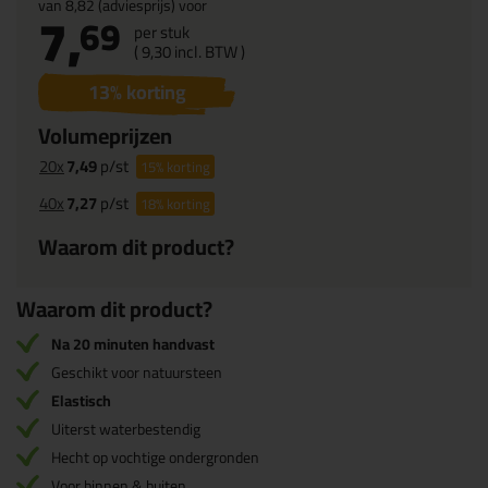
van
8,82
(adviesprijs) voor
7,
69
per stuk
(
9,
30
incl. BTW )
13
% korting
Volumeprijzen
20x
7,49
p/st
15%
korting
40x
7,27
p/st
18%
korting
Waarom dit product?
Waarom dit product?
Na 20 minuten handvast
Geschikt voor natuursteen
Elastisch
Uiterst waterbestendig
Hecht op vochtige ondergronden
Voor binnen & buiten