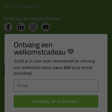
Alle contactgegevens >
Altijd op de hoogte blijven?
Nieuws, tips en exclusieve deals rechtstreeks in je
Ontvang een
inbox
welkomstcadeau 💚
Email
Schijf je in voor onze nieuwsbrief en ontvang
t.w.v. €35
een welkomstcadeau
bij je eerste
Inschrijven
bestelling!
Email
Kitcentrum is trots op:
Ontvang de actiecode ›