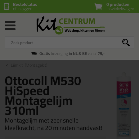
Bestelstatus
0 producten
of inloggen
in winkelwagen
Gratis
bezorging
in NL & BE
vanaf
75,-
Lijmkit
(Montagekit)
Ottocoll M530
HiSpeed
Montagelijm
310ml
Montagelijm met zeer snelle
kleefkracht, na 20 minuten handvast!