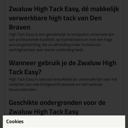
Zwaluw High Tack Easy, dé makkelijk
verwerkbare high tack van Den
Braven
High Tack Easy is een gemakkelijk te verspuiten universele lijm
van professionele kwaliteit, op hybride basis en met een hoge
aanvangshechting, die na uitharding onder invloed van
vochtigheid een zeer sterke verbinding biedt.
Wanneer gebruik je de Zwaluw High
Tack Easy?
High Tack Easy is speciaal ontwikkeld als universele lijm voor het
verlijmen van vele lichtgewicht poreuze en niet-poreuze
bouwmaterialen.
Geschikte ondergronden voor de
Zwaluw High Tack Easy
De Zwaluw High Tack Easy hecht perfect zonder gebruik van een
Cookies
primer op de meesteondergronden, zoals steen, beton, spiegels,