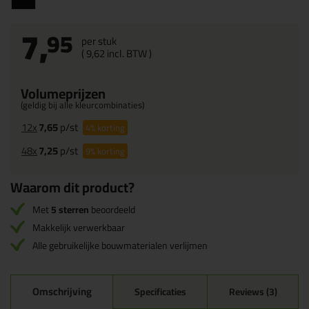
7,
95
per stuk
(
9,
62
incl. BTW )
Volumeprijzen
(geldig bij alle kleurcombinaties)
12x
7,65
p/st
4%
korting
48x
7,25
p/st
9%
korting
Waarom dit product?
Met
5 sterren
beoordeeld
Makkelijk verwerkbaar
Alle gebruikelijke bouwmaterialen verlijmen
Omschrijving
Specificaties
Reviews (3)