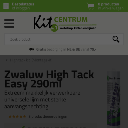
Bestelstatus
0 producten
of inloggen
in winkelwagen
Gratis
bezorging
in NL & BE
vanaf
75,-
High tack kit
(Montagekit)
Zwaluw High Tack
Easy 290ml
Extreem makkelijk verwerkbare
universele lijm met sterke
aanvangshechting
3 productbeoordelingen