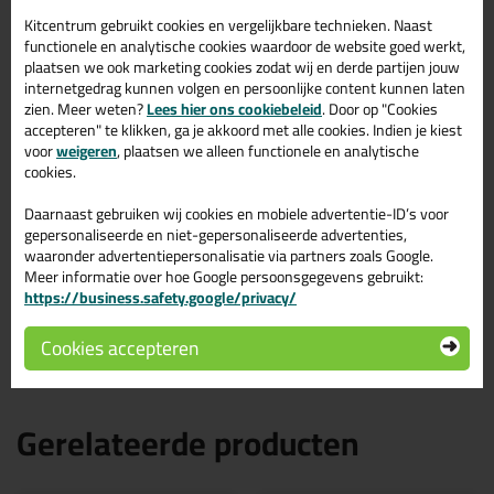
glas, gips, hout, metalen, harde kunststoffen, keramiek en veel
meer. Poreuze ondergronden kunnen voorbehandeld worden met
Kitcentrum gebruikt cookies en vergelijkbare technieken. Naast
een primer, zoals de
Primer Universal
. Het wordt aangeraden om
functionele en analytische cookies waardoor de website goed werkt,
voor de zekerheid altijd van te voren een hechtproef te doen.
plaatsen we ook marketing cookies zodat wij en derde partijen jouw
internetgedrag kunnen volgen en persoonlijke content kunnen laten
Kenmerken van de Zwaluw High
zien. Meer weten?
Lees hier ons cookiebeleid
. Door op "Cookies
accepteren" te klikken, ga je akkoord met alle cookies. Indien je kiest
Tack Easy
voor
weigeren
, plaatsen we alleen functionele en analytische
cookies.
Met onmiddellijke aanvangshechting, ideaal voor het
verlijmen van lichtgewicht bouwmaterialen
Daarnaast gebruiken wij cookies en mobiele advertentie-ID’s voor
Gemakkelijk te verspuiten en aan te brengen
gepersonaliseerde en niet-gepersonaliseerde advertenties,
Universele lijm voor binnen- en buitengebruik
waaronder advertentiepersonalisatie via partners zoals Google.
Hecht perfect zonder primer op de meeste, zelfs op licht
Meer informatie over hoe Google persoonsgegevens gebruikt:
vochtige, oppervlakken
https://business.safety.google/privacy/
Lage emissie
Neutraal uithardend, vrijwel geurloos
Cookies accepteren
Gerelateerde producten