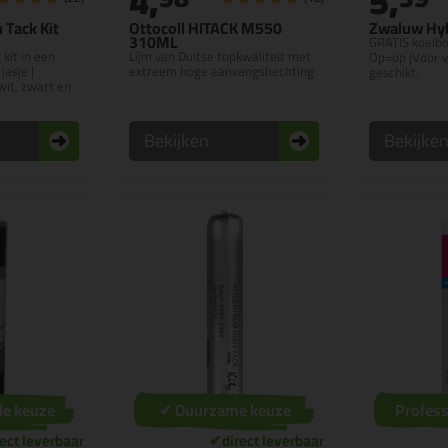
4,
5,
 Tack Kit
Ottocoll HITACK M550
Zwaluw Hyb
310ML
GRATIS koelbox
kit in een
Lijm van Duitse topkwaliteit met
Op=op |Voor v
asje |
extreem hoge aanvangshechting
geschikt.
wit, zwart en
Bekijken
Bekijke
le keuze
✔ Duurzame keuze
Profess