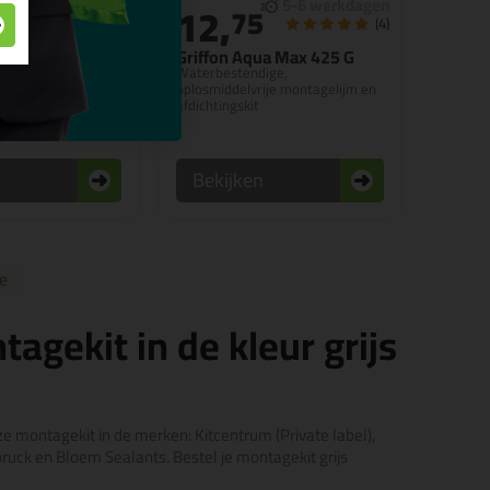
12,
75
(11)
(4)
All High Tack
Griffon Aqua Max 425 G
ml
Waterbestendige,
astische
oplosmiddelvrije montagelijm en
afdichtingskit
n
Bekijken
e
agekit in de kleur grijs
ze montagekit in de merken: Kitcentrum (Private label),
bruck en Bloem Sealants. Bestel je montagekit grijs