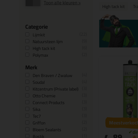
Toon alle kleuren >
High tack kit
Tr
Categorie
22
Lijmkit
9
Natuursteen lijm
6
High tack kit
2
Polymax
Merk
4
Den Braven / Zwaluw
4
Soudal
3
Kitcentrum (Private label)
3
Otto Chemie
3
Connect Products
3
Sika
3
Tec7
2
Meestverkoc
Griffon
2
Bloem Sealants
89
1
Bostik