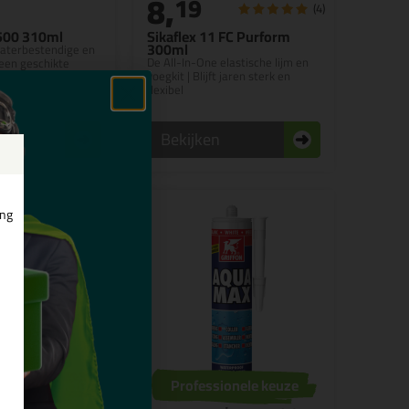
8,
19
(4)
500 310ml
Sikaflex 11 FC Purform
300ml
aterbestendige en
De All-In-One elastische lijm en
een geschikte
voegkit | Blijft jaren sterk en
de-lijm en
flexibel
n
Bekijken
ing
de: bouwvak10
Professionele keuze