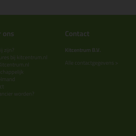
 ons
Contact
j zijn?
Kitcentrum B.V.
res bij kitcentrum.nl
Alle contactgegevens >
Kitcentrum.nl
chappelijk
elmand
ct
ancier worden?