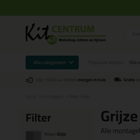
Alle categorieën
Populaire keuzes:
Silic
Voor 16:00 uur besteld
morgen in huis
Gratis
be
Home
Montagekit
Kleur: Grijs
Grijz
Filter
Alle montageki
Kleur:
Grijs