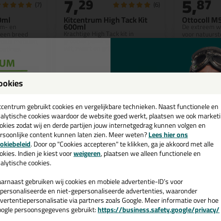
7,
5,
29
87
(7)
(6)
0ml
Kitcentrum High Tack Kit
Ottocoll M
600ml
jm- en
De extreem w
Krachtige High Tack kit in
p een breed
voor natuurst
grootverpakking | Verkrijgbaar in
zoals metalen,
premium hybri
wit, zwart en grijs!
oatings,
afdichtingskit
len en
Bekijken
Bekijke
ookies
een
cadeau 💚
tcentrum gebruikt cookies en vergelijkbare technieken. Naast functionele en
alytische cookies waardoor de website goed werkt, plaatsen we ook market
okies zodat wij en derde partijen jouw internetgedrag kunnen volgen en
rsoonlijke content kunnen laten zien. Meer weten?
Lees hier ons
e nieuwsbrief en ontvang een
okiebeleid
. Door op "Cookies accepteren" te klikken, ga je akkoord met alle
v. €35,-
bij je eerste bestelling!
okies. Indien je kiest voor
weigeren
, plaatsen we alleen functionele en
alytische cookies.
arnaast gebruiken wij cookies en mobiele advertentie-ID’s voor
personaliseerde en niet-gepersonaliseerde advertenties, waaronder
vertentiepersonalisatie via partners zoals Google. Meer informatie over hoe
!
Actieco
ogle persoonsgegevens gebruikt:
https://business.safety.google/privacy/
 de actiecode ›