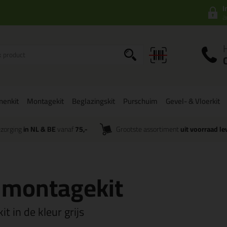
I
a
onenkit
Montagekit
Beglazingskit
Purschuim
Gevel- & Vloerkit
zorging
in NL & BE
vanaf
75,-
Grootste assortiment
uit voorraad le
e montagekit
t in de kleur grijs