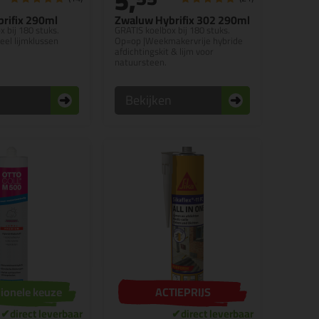
5,
rifix 290ml
Zwaluw Hybrifix 302 290ml
 bij 180 stuks.
GRATIS koelbox bij 180 stuks.
eel lijmklussen
Op=op |Weekmakervrije hybride
afdichtingskit & lijm voor
natuursteen.
n
Bekijken
ionele keuze
ACTIEPRIJS