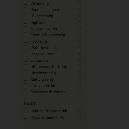
17
Verlijmend
14
Overschilderbaar
9
UV bestendig
6
Hightack
5
Schimmelwerend
4
Chemisch bestendig
4
Food safe
3
Waterbestendig
3
Isega keurmerk
2
Schuurbaar
2
Uitstekende hechting
1
Hittebestendig
1
Niet bruisend
1
Carrosserie kit
1
Snel overschilderbaar
Soort
14
Hybride / Polymeerkit
1
Polyurethaankit (PU)