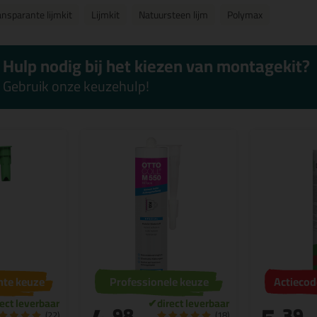
ansparante lijmkit
Lijmkit
Natuursteen lijm
Polymax
Hulp nodig bij het kiezen van montagekit?
Gebruik onze keuzehulp!
hte keuze
Professionele keuze
Actieco
98
39
(22)
(18)