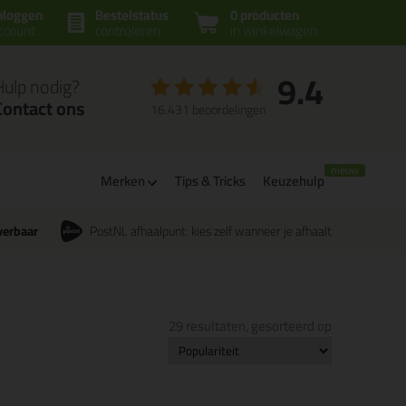
nloggen
Bestelstatus
0 producten
ccount
controleren
in winkelwagen
9.4
Hulp nodig?
Contact ons
16.431 beoordelingen
Merken
Tips & Tricks
Keuzehulp
verbaar
PostNL afhaalpunt: kies zelf wanneer je afhaalt
29 resultaten, gesorteerd op