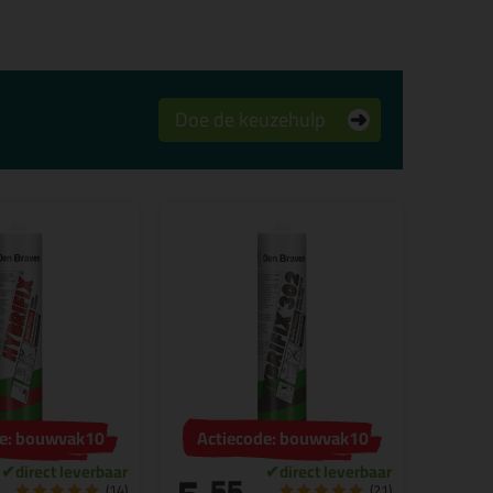
Doe de keuzehulp
de: bouwvak10
Actiecode: bouwvak10
55
(14)
(21)