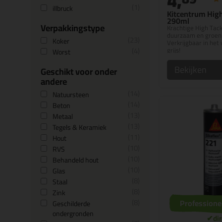
4,
1
illbruck
Kitcentrum High
290ml
Verpakkingstype
Krachtige High Tack 
duurzaam en groen j
23
Koker
Verkrijgbaar in het 
4
grijs!
Worst
Bekijken
Geschikt voor onder
andere
14
Natuursteen
14
Beton
13
Metaal
13
Tegels & Keramiek
11
Hout
10
RVS
10
Behandeld hout
10
Glas
8
Staal
8
Zink
8
Professione
Geschilderde
ondergronden