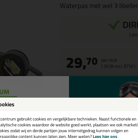
Waterpas met wel 3 libelle
DIR
Leve
29,
70
per stuk
(
35,
94
incl. BTW )
Waarom dit product?
Aluminium constructie
3 libellen
ookies
een
Een 180 graden draaibare libel
cadeau 💚
tcentrum gebruikt cookies en vergelijkbare technieken. Naast functionele en
Onderkant met ingebouwde
magneet en groef
alytische cookies waardoor de website goed werkt, plaatsen we ook market
okies zodat wij en derde partijen jouw internetgedrag kunnen volgen en
rsoonlijke content kunnen laten zien. Meer weten?
Lees hier ons