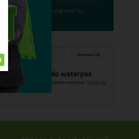
Gratis
bezorging vanaf 75,-
Specificaties
Reviews (0)
ATMAX Pro torpedo waterpas
n voor Stanley FATMAX Pro torpedo waterpas.
Schrijf als