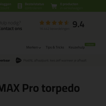
nloggen
Bestelstatus
0 producten
ccount
controleren
in winkelwagen
9.4
Hulp nodig?
Contact ons
16.442 beoordelingen
Merken
Tips & Tricks
Keuzehulp
verbaar
PostNL afhaalpunt: kies zelf wanneer je afhaalt
MAX Pro torpedo