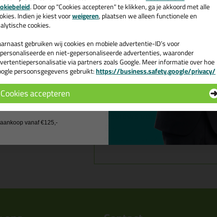
e nieuwsbrief en ontvang een
okiebeleid
. Door op "Cookies accepteren" te klikken, ga je akkoord met alle
v. €35,-
bij je eerste bestelling!
okies. Indien je kiest voor
weigeren
, plaatsen we alleen functionele en
alytische cookies.
arnaast gebruiken wij cookies en mobiele advertentie-ID’s voor
personaliseerde en niet-gepersonaliseerde advertenties, waaronder
vertentiepersonalisatie via partners zoals Google. Meer informatie over hoe
ogle persoonsgegevens gebruikt:
https://business.safety.google/privacy/
 de actiecode ›
Omschrijving
Video
Cookies accepteren
 wil geen cadeau
Stanley F
Reviews voor:
j aankoop vanaf €125,-
Er zijn nog geen reviews geschreve
eerste een review!