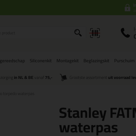
I
a
gereedschap
Siliconenkit
Montagekit
Beglazingskit
Purschuim
zorging
in NL & BE
vanaf
75,-
Grootste assortiment
uit voorraad le
o torpedo waterpas
Stanley FAT
waterpas