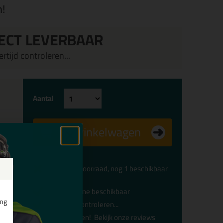
n!
ECT LEVERBAAR
rtijd controleren...
Aantal
In winkelwagen
Beperkte voorraad, nog 1 beschikbaar
Alleen online beschikbaar
ing
Levertijd controleren...
Afgesproken!
Bekijk onze reviews