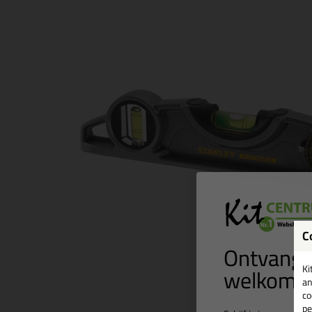
C
Ontvang 
welkomst
Ki
an
co
pe