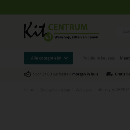
Alle categorieën
Populaire keuzes:
Meet
Voor 21:00 uur besteld
morgen in huis
Gratis
be
Home
Meetgereedschap
Waterpas
Stanley FATMAX Pr