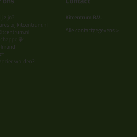
 ons
Contact
j zijn?
Kitcentrum B.V.
res bij kitcentrum.nl
Alle contactgegevens >
Kitcentrum.nl
chappelijk
elmand
ct
ancier worden?