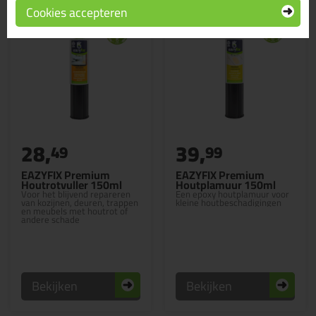
Cookies accepteren
28,
39,
49
99
EAZYFIX Premium
EAZYFIX Premium
Houtrotvuller 150ml
Houtplamuur 150ml
Voor het blijvend repareren
Een epoxy houtplamuur voor
van kozijnen, deuren, trappen
kleine houtbeschadigingen
en meubels met houtrot of
andere schade
Bekijken
Bekijken