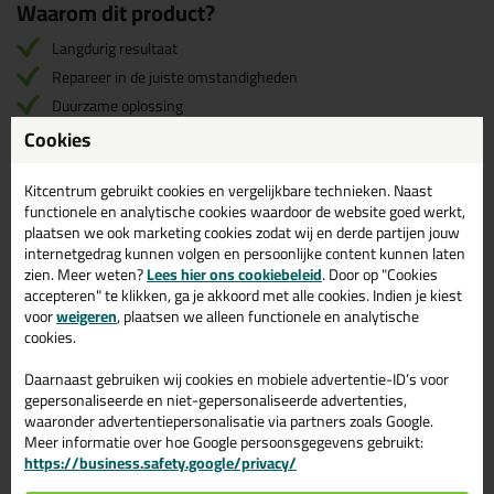
Waarom dit product?
Langdurig resultaat
Repareer in de juiste omstandigheden
Duurzame oplossing
Cookies
Omschrijving
Reviews (0)
Kitcentrum gebruikt cookies en vergelijkbare technieken. Naast
functionele en analytische cookies waardoor de website goed werkt,
EAZYFIX
plaatsen we ook marketing cookies zodat wij en derde partijen jouw
Reviews voor:
internetgedrag kunnen volgen en persoonlijke content kunnen laten
Houtvochtmeter
zien. Meer weten?
Lees hier ons cookiebeleid
. Door op "Cookies
accepteren" te klikken, ga je akkoord met alle cookies. Indien je kiest
Er zijn nog geen reviews geschreven voor EAZYFIX
voor
weigeren
, plaatsen we alleen functionele en analytische
Houtvochtmeter.
Schrijf als eerste een review!
cookies.
Daarnaast gebruiken wij cookies en mobiele advertentie-ID’s voor
gepersonaliseerde en niet-gepersonaliseerde advertenties,
waaronder advertentiepersonalisatie via partners zoals Google.
Gerelateerde producten
Meer informatie over hoe Google persoonsgegevens gebruikt:
https://business.safety.google/privacy/