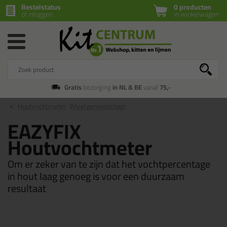
Bestelstatus
0 producten
of inloggen
in winkelwagen
Gratis
bezorging
in NL & BE
vanaf
75,-
Houtvochtmeter
(Meetgereedschap)
EAZYFIX
Houtvochtmeter
Om er zeker van te zijn dat het vochtpercentage
in hout laag genoeg is voor een duurzaam
resultaat