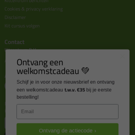
Kitcentrum berichten
Cookies & privacy verklaring
Disclaimer
Kit cursus volgen
Contact
Kitcentrum B.V.
Ontvang een
Alle contactgegevens >
welkomstcadeau 💚
Altijd op de hoogte blijven?
Schijf je in voor onze nieuwsbrief en ontvang
t.w.v. €35
een welkomstcadeau
bij je eerste
bestelling!
Nieuws, tips en exclusieve deals rechtstreeks in je
Email
inbox
Email
Ontvang de actiecode ›