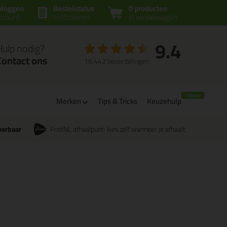
nloggen
Bestelstatus
0 producten
ccount
controleren
in winkelwagen
9.4
Hulp nodig?
Contact ons
16.442 beoordelingen
Merken
Tips & Tricks
Keuzehulp
verbaar
PostNL afhaalpunt: kies zelf wanneer je afhaalt