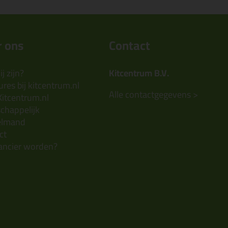
 ons
Contact
j zijn?
Kitcentrum B.V.
res bij kitcentrum.nl
Alle contactgegevens >
Kitcentrum.nl
chappelijk
elmand
ct
ancier worden?