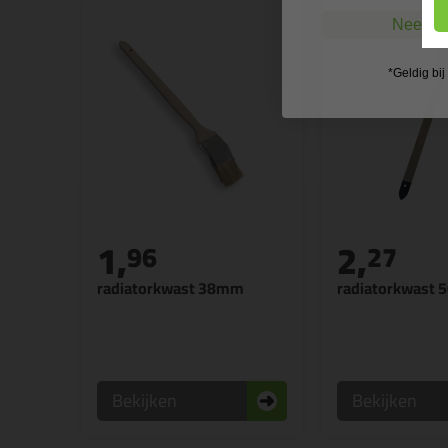
Nee, ik
*Geldig bi
1,
2,
96
27
radiatorkwast 38mm
radiatorkwast
Bekijken
Bekijken