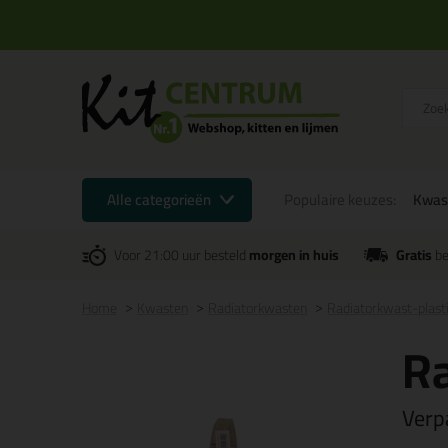
Alle categorieën
Populaire keuzes:
Kwas
Voor 21:00 uur besteld
morgen in huis
Gratis
be
Home
Kwasten
Radiatorkwasten
Radiatorkwast-plast
Ra
Verp