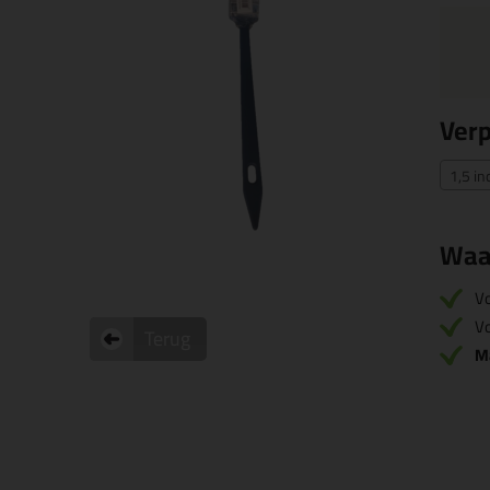
Ver
1,5 i
Waa
V
Vo
Terug
M