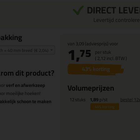
DIRECT LEV
Levertijd controleren
pakking
van
3,09
(adviesprijs) voor
1,
75
nch = 40 mm breed (€ 2,04)
per stuk
(
2,
12
incl. BTW )
43
% korting
rom dit product?
oor
verf en afwerkzeep
Volumeprijzen
or moeilijke hoeken!
12
stuks
1,89
p/st
bestel 12
akkelijk schoon te maken
44%
korting