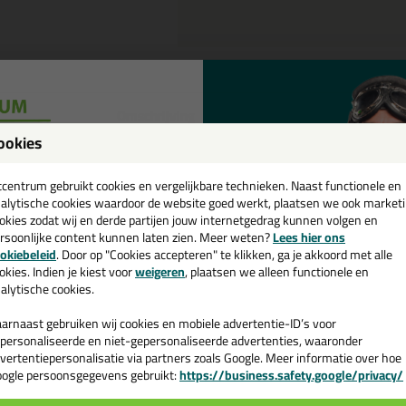
Omschrijving
ookies
een
adiatorkwast-plastic in 1,5 inch
cadeau 💚
tcentrum gebruikt cookies en vergelijkbare technieken. Naast functionele en
tel de Radiatorkwast-plastic in 1,5 inch = 40 mm breed vandaag nog! V
alytische cookies waardoor de website goed werkt, plaatsen we ook market
okies zodat wij en derde partijen jouw internetgedrag kunnen volgen en
rsoonlijke content kunnen laten zien. Meer weten?
Lees hier ons
 je meer weten over de toepassing en kenmerken van dit product?
Lees 
e nieuwsbrief en ontvang een
okiebeleid
. Door op "Cookies accepteren" te klikken, ga je akkoord met alle
v. €35,-
bij je eerste bestelling!
okies. Indien je kiest voor
weigeren
, plaatsen we alleen functionele en
alytische cookies.
arnaast gebruiken wij cookies en mobiele advertentie-ID’s voor
n
personaliseerde en niet-gepersonaliseerde advertenties, waaronder
vertentiepersonalisatie via partners zoals Google. Meer informatie over hoe
ogle persoonsgegevens gebruikt:
https://business.safety.google/privacy/
 de actiecode ›