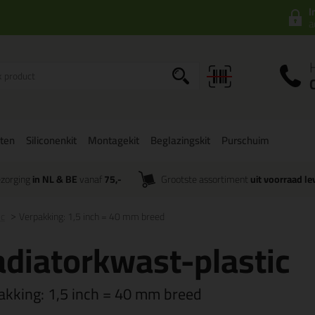
I
a
ten
Siliconenkit
Montagekit
Beglazingskit
Purschuim
zorging
in NL & BE
vanaf
75,-
Grootste assortiment
uit voorraad le
ic
Verpakking: 1,5 inch = 40 mm breed
diatorkwast-plastic
akking:
1,5 inch = 40 mm breed