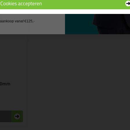
Cookies accepteren
 wil geen cadeau
j aankoop vanaf €125,-
 50mm