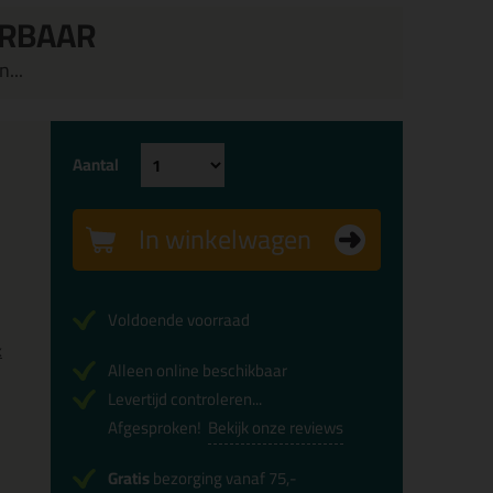
ERBAAR
...
Aantal
In winkelwagen
Voldoende voorraad
x
Alleen online beschikbaar
Levertijd controleren...
Afgesproken!
Bekijk onze reviews
Gratis
bezorging vanaf 75,-