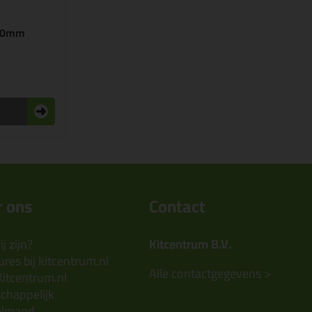
 50mm
 ons
Contact
j zijn?
Kitcentrum B.V.
res bij kitcentrum.nl
Alle contactgegevens >
Kitcentrum.nl
chappelijk
elmand