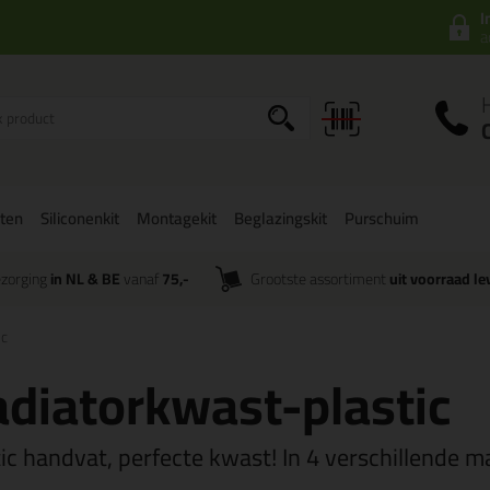
I
a
ten
Siliconenkit
Montagekit
Beglazingskit
Purschuim
zorging
in NL & BE
vanaf
75,-
Grootste assortiment
uit voorraad le
ic
diatorkwast-plastic
tic handvat, perfecte kwast! In 4 verschillende m