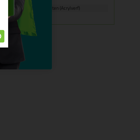
f), Water gedragen producten (Acrylverf)