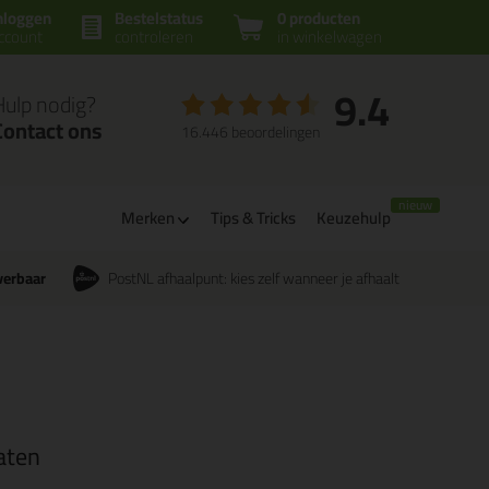
nloggen
Bestelstatus
0 producten
ccount
controleren
in winkelwagen
9.4
Hulp nodig?
Contact ons
16.446 beoordelingen
Merken
Tips & Tricks
Keuzehulp
verbaar
PostNL afhaalpunt: kies zelf wanneer je afhaalt
aten