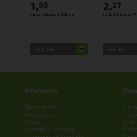
1,
2,
96
27
radiatorkwast 38mm
radiatorkwast
Bekijken
Bekijken
Informatie
Over
Tips en tricks
Wie wi
Keuzehulpen
Vacatu
Acties
Over 
Levertijd & Bezorging
Maats
Retourneren & Annuleren
Wink