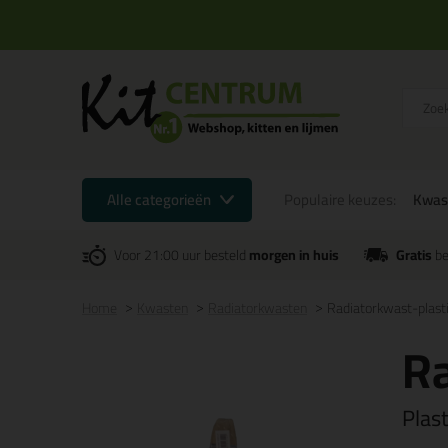
Alle categorieën
Populaire keuzes:
Kwas
Voor 21:00 uur besteld
morgen in huis
Gratis
be
Home
Kwasten
Radiatorkwasten
Radiatorkwast-plast
Ra
Plas