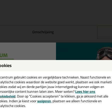
Omschrijving
adiatorkwast Plastic
 is niet zomaar een radiator kwast. Nee, nee... Deze kwast kan achter ra
ookies
akkelijk schoon te maken en geschikt voor ontelbaar veel verschillen
een
neer gebruik je een radiator kwast?
cadeau 💚
tcentrum gebruikt cookies en vergelijkbare technieken. Naast functionele en
Het makkelijk inzepen van kitvoegen die moeilijk te bereiken zijn
alytische cookies waardoor de website goed werkt, plaatsen we ook market
Het onhandig inzepen van kitvoegen die makkelijk te bereiken zijn
okies zodat wij en derde partijen jouw internetgedrag kunnen volgen en
Verven op lastige plekken zoals achter de radiator
rsoonlijke content kunnen laten zien. Meer weten?
Lees hier ons
e nieuwsbrief en ontvang een
okiebeleid
. Door op "Cookies accepteren" te klikken, ga je akkoord met alle
kwast is leverbaar in 4 verschillende maten.
v. €35,-
bij je eerste bestelling!
okies. Indien je kiest voor
weigeren
, plaatsen we alleen functionele en
alytische cookies.
genschappen Radiatorkwast-plastic