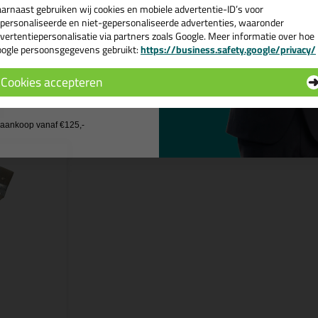
arnaast gebruiken wij cookies en mobiele advertentie-ID’s voor
chikt voor onder andere
Terpentine gedragen producten (Alkydver
personaliseerde en niet-gepersonaliseerde advertenties, waaronder
vertentiepersonalisatie via partners zoals Google. Meer informatie over hoe
ogle persoonsgegevens gebruikt:
https://business.safety.google/privacy/
 de actiecode ›
Cookies accepteren
n
 wil geen cadeau
j aankoop vanaf €125,-