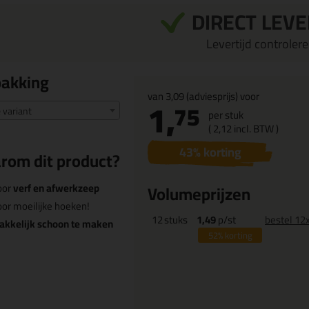
DIRECT LEV
Levertijd controleren
pakking
van
3,09
(adviesprijs) voor
1,
75
e variant
per stuk
(
2,
12
incl. BTW )
43
% korting
rom dit product?
oor
verf en afwerkzeep
Volumeprijzen
or moeilijke hoeken!
12
stuks
1,49
p/st
bestel 12
akkelijk schoon te maken
52%
korting