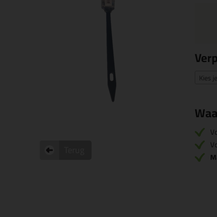
Ver
Kies j
Waa
V
Vo
Terug
M