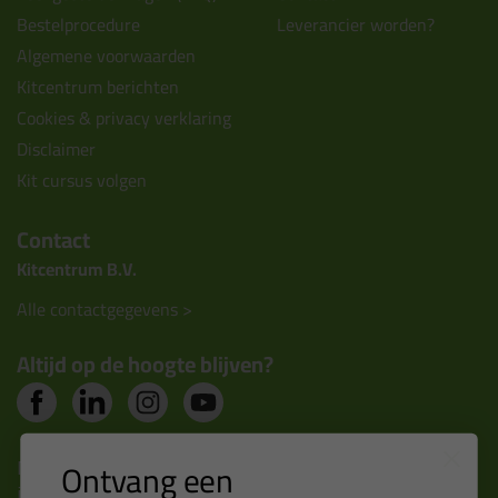
Bestelprocedure
Leverancier worden?
Algemene voorwaarden
Kitcentrum berichten
Cookies & privacy verklaring
Disclaimer
Kit cursus volgen
Contact
Kitcentrum B.V.
Alle contactgegevens >
Altijd op de hoogte blijven?
Nieuws, tips en exclusieve deals rechtstreeks in je
Ontvang een
inbox