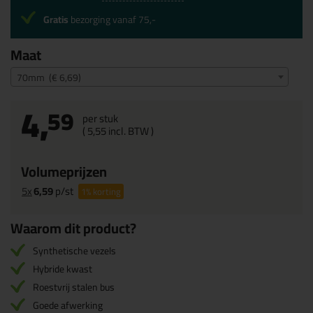
Gratis
bezorging vanaf 75,-
Maat
70mm (€ 6,69)
4,
59
per stuk
(
5,
55
incl. BTW )
Volumeprijzen
5x
6,59
p/st
1%
korting
Waarom dit product?
Synthetische vezels
Hybride kwast
Roestvrij stalen bus
Goede afwerking