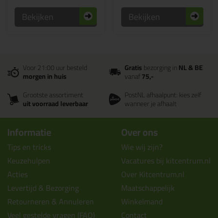
Bekijken
Bekijken
Voor 21:00 uur besteld
Gratis
bezorging in
NL & BE
morgen in huis
vanaf
75,-
Grootste assortiment
PostNL afhaalpunt: kies zelf
uit voorraad leverbaar
wanneer je afhaalt
Informatie
Over ons
Tips en tricks
Wie wij zijn?
Keuzehulpen
Vacatures bij kitcentrum.nl
Acties
Over Kitcentrum.nl
Levertijd & Bezorging
Maatschappelijk
Retourneren & Annuleren
Winkelmand
Veel gestelde vragen (FAQ)
Contact