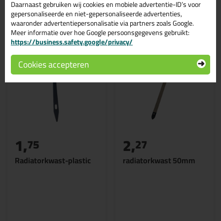
Daarnaast gebruiken wij cookies en mobiele advertentie-ID’s voor
Gerelateerde producten
gepersonaliseerde en niet-gepersonaliseerde advertenties,
waaronder advertentiepersonalisatie via partners zoals Google.
Meer informatie over hoe Google persoonsgegevens gebruikt:
https://business.safety.google/privacy/
Cookies accepteren
1,
2,
75
27
Radiatorkwast-plastic
radiatorkwast 50mm