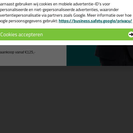
e volgende blogs wordt dit product gebruikt:
arnaast gebruiken wij cookies en mobiele advertentie-ID’s voor
Dit is hoe je buisdoorvoeren waterdicht af kunt dichten!
personaliseerde en niet-gepersonaliseerde advertenties, waaronder
vertentiepersonalisatie via partners zoals Google. Meer informatie over hoe
ogle persoonsgegevens gebruikt:
https://business.safety.google/privacy/
 de actiecode ›
Cookies accepteren
n
 wil geen cadeau
j aankoop vanaf €125,-