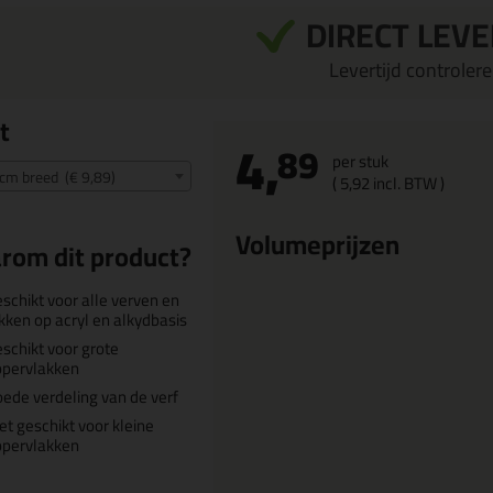
DIRECT LEV
Levertijd controleren
t
4,
89
per stuk
5cm breed (€ 9,89)
(
5,
92
incl. BTW )
Volumeprijzen
rom dit product?
schikt voor alle verven en
kken op acryl en alkydbasis
schikt voor grote
ppervlakken
ede verdeling van de verf
et geschikt voor kleine
ppervlakken