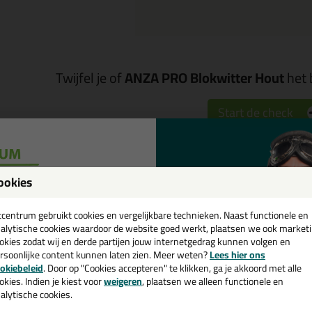
Twijfel je of
ANZA PRO Blokwitter Hout
het 
Start de check
Omschrijving
Specificaties
ookies
een
NZA PRO Blokwitter Hout in 5 x
cadeau 💚
tcentrum gebruikt cookies en vergelijkbare technieken. Naast functionele en
alytische cookies waardoor de website goed werkt, plaatsen we ook market
tel de ANZA PRO Blokwitter Hout in 5 x 15cm breed vandaag nog! Vanda
okies zodat wij en derde partijen jouw internetgedrag kunnen volgen en
rsoonlijke content kunnen laten zien. Meer weten?
Lees hier ons
e nieuwsbrief en ontvang een
 je meer weten over de toepassing en kenmerken van dit product?
okiebeleid
. Door op "Cookies accepteren" te klikken, ga je akkoord met alle
Lees 
v. €35,-
bij je eerste bestelling!
okies. Indien je kiest voor
weigeren
, plaatsen we alleen functionele en
alytische cookies.
ps & tricks voor ANZA PRO Blokwitter Hout