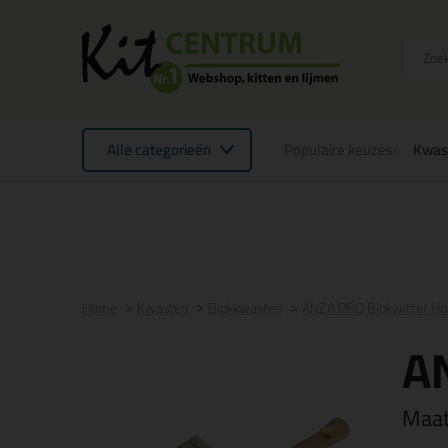
Alle categorieën
Populaire keuzes:
Kwas
Voor 21:00 uur besteld
morgen in huis
Gratis
be
Home
Kwasten
Blokkwasten
ANZA PRO Blokwitter Ho
A
Maa