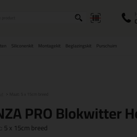
I
a
ten
Siliconenkit
Montagekit
Beglazingskit
Purschuim
zorging
in NL & BE
vanaf
75,-
Grootste assortiment
uit voorraad le
ut
Maat: 5 x 15cm breed
NZA PRO Blokwitter H
t:
5 x 15cm breed