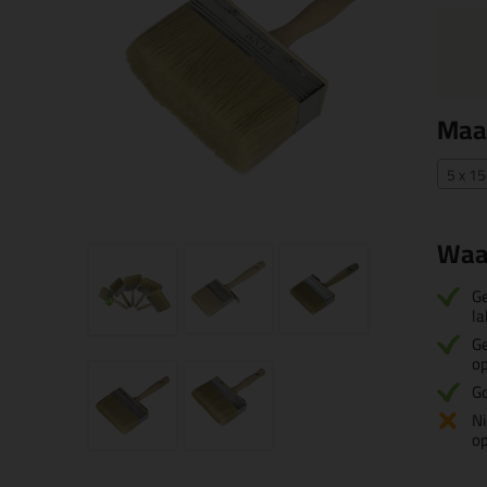
Maa
5 x 1
Waa
Ge
la
Ge
o
Go
Ni
o