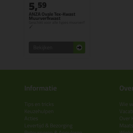
5,
59
ANZA Ovale Tex-Kwast
Muurverfkwast
Geschikt voor alle types muurverf
🖌
Bekijken
Informatie
Over
Tips en tricks
Wie wi
Keuzehulpen
Vacatu
Acties
Over 
Levertijd & Bezorging
Maats
Retourneren & Annuleren
Wink