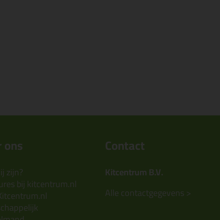
 ons
Contact
j zijn?
Kitcentrum B.V.
res bij kitcentrum.nl
Alle contactgegevens >
Kitcentrum.nl
chappelijk
elmand