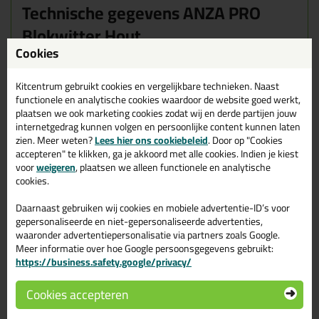
Technische gegevens ANZA PRO
Blokwitter Hout
Cookies
Hieronder een overzicht van welke maat kwast het best te
gebruiken is voor het schilderen van welk oppervlak.
Kitcentrum gebruikt cookies en vergelijkbare technieken. Naast
Maten:
functionele en analytische cookies waardoor de website goed werkt,
3x7cm
plaatsen we ook marketing cookies zodat wij en derde partijen jouw
3x10cm
internetgedrag kunnen volgen en persoonlijke content kunnen laten
3x12cm
zien. Meer weten?
Lees hier ons cookiebeleid
. Door op "Cookies
4x14cm
accepteren" te klikken, ga je akkoord met alle cookies. Indien je kiest
5x15cm
voor
weigeren
, plaatsen we alleen functionele en analytische
cookies.
De
3x7cm
kwast is geschikt voor o.a.
Muurverf
Grote oppervlakken
Daarnaast gebruiken wij cookies en mobiele advertentie-ID’s voor
gepersonaliseerde en niet-gepersonaliseerde advertenties,
De
3x10cm
kwast is geschikt voor o.a.
waaronder advertentiepersonalisatie via partners zoals Google.
Muurverf
Meer informatie over hoe Google persoonsgegevens gebruikt:
Grote oppervlakken
https://business.safety.google/privacy/
De
3x12cm
kwast is geschikt voor o.a.
Muurverf
Cookies accepteren
Grote oppervlakken