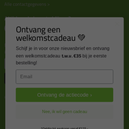
Alle contactgegevens >
Altijd op de hoogte blijven?
Ontvang een
welkomstcadeau 💚
Nieuws, tips en exclusieve deals rechtstreeks in je
Schijf je in voor onze nieuwsbrief en ontvang
inbox
t.w.v. €35
een welkomstcadeau
bij je eerste
Email
bestelling!
Email
Inschrijven
Ontvang de actiecode ›
Kitcentrum is trots op:
Nee, ik wil geen cadeau
*Geldig bij aankoop vanaf €125,-