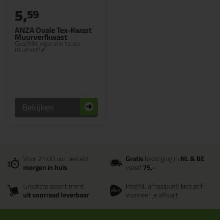
5,
59
ANZA Ovale Tex-Kwast
Muurverfkwast
Geschikt voor alle types
muurverf🖌
Bekijken
Voor 21:00 uur besteld
Gratis
bezorging in
NL & BE
morgen in huis
vanaf
75,-
Grootste assortiment
PostNL afhaalpunt: kies zelf
uit voorraad leverbaar
wanneer je afhaalt