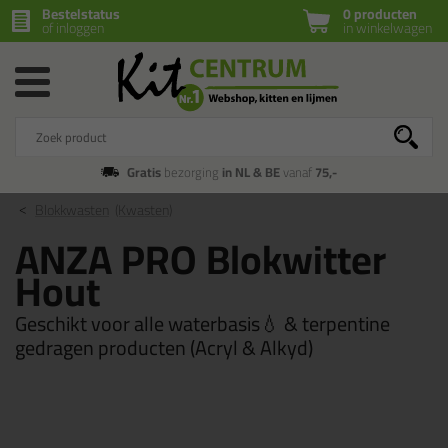
Bestelstatus
0 producten
of inloggen
in winkelwagen
Gratis
bezorging
in NL & BE
vanaf
75,-
Blokkwasten
(Kwasten)
ANZA PRO Blokwitter
Hout
Geschikt voor alle waterbasis💧 & terpentine
gedragen producten (Acryl & Alkyd)