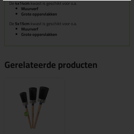
De
4x14cm
kwast is geschikt voor o.a.
Muurverf
Grote oppervlakken
De
5x15
cm
kwast is geschikt voor o.a.
Muurverf
Grote oppervlakken
Gerelateerde producten