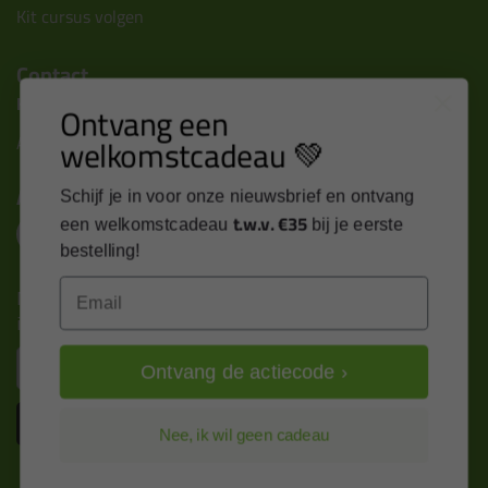
Kit cursus volgen
Contact
Kitcentrum B.V.
Ontvang een
welkomstcadeau 💚
Alle contactgegevens >
Altijd op de hoogte blijven?
Schijf je in voor onze nieuwsbrief en ontvang
t.w.v. €35
een welkomstcadeau
bij je eerste
bestelling!
Email
Nieuws, tips en exclusieve deals rechtstreeks in je
inbox
Email
Ontvang de actiecode ›
Inschrijven
Nee, ik wil geen cadeau