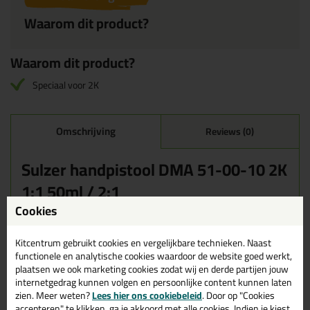
Waarom dit product?
Waarom dit product?
Speciaal voor 2K
Omschrijving
Reviews (0)
Sulzer handpistool DMA 51-00-10 2K
1:1 50ml / 2:1
Cookies
Een geweldig fijn stukje gereedschap wanneer het om 2-
componenten kitpistolen gaat, dit speciaal ontworpen kitpistool is
Kitcentrum gebruikt cookies en vergelijkbare technieken. Naast
in plaats van de metalen varianten geheel uit kunststof.
functionele en analytische cookies waardoor de website goed werkt,
Zeer geschikt om 2 componenten duo kokers te verspuiten. Ideaal
plaatsen we ook marketing cookies zodat wij en derde partijen jouw
om bijvoorbeeld de 2 componenten epoxy of PP en PE lijm goed
internetgedrag kunnen volgen en persoonlijke content kunnen laten
mee te kunnen verwerken.
zien. Meer weten?
Lees hier ons cookiebeleid
. Door op "Cookies
accepteren" te klikken, ga je akkoord met alle cookies. Indien je kiest
Note: Een fijne overbrenging en makkelijk te ontgrendelen