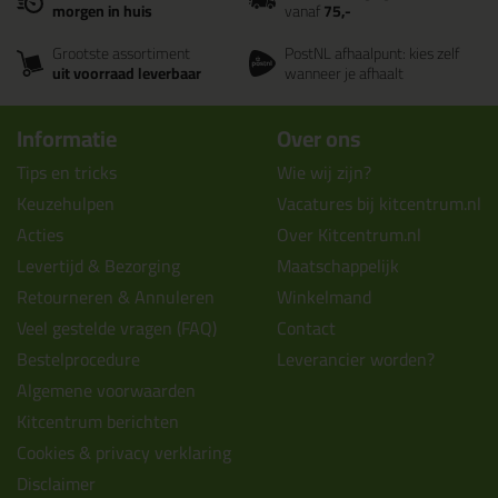
morgen in huis
vanaf
75,-
Grootste assortiment
PostNL afhaalpunt: kies zelf
uit voorraad leverbaar
wanneer je afhaalt
Informatie
Over ons
Tips en tricks
Wie wij zijn?
Keuzehulpen
Vacatures bij kitcentrum.nl
Acties
Over Kitcentrum.nl
Levertijd & Bezorging
Maatschappelijk
Retourneren & Annuleren
Winkelmand
Veel gestelde vragen (FAQ)
Contact
Bestelprocedure
Leverancier worden?
Algemene voorwaarden
Kitcentrum berichten
Cookies & privacy verklaring
Disclaimer