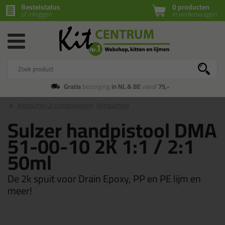
Bestelstatus
0 producten
of inloggen
in winkelwagen
Gratis
bezorging
in NL & BE
vanaf
75,-
Kitspuiten 2 componenten
(Kitspuiten)
Sulzer handpistool DMA
51-00-10 2K 1:1 / 2:1
50ml
De 2k spuit voor Drain Epoxy, PP en PE lijm en
meer!