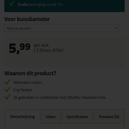
Gratis
bezorging vanaf 75,-
Voor buisdiameter
Kies je variant
5,
99
per stuk
(
7,
25
incl. BTW )
Waarom dit product?
Meerdere maten
Erg flexibel
Te gebruiken in combinatie met Ottoflex Vloeibare Folie
Omschrijving
Video
Specificaties
Reviews (0)