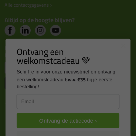
Alle contactgegevens >
Altijd op de hoogte blijven?
Nieuws, tips en exclusieve deals rechtstreeks in je
Ontvang een
inbox
welkomstcadeau 💚
Email
Schijf je in voor onze nieuwsbrief en ontvang
t.w.v. €35
een welkomstcadeau
bij je eerste
Inschrijven
bestelling!
Email
Kitcentrum is trots op:
Ontvang de actiecode ›