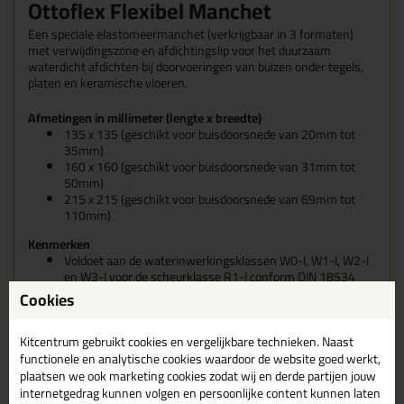
Ottoflex Flexibel Manchet
Een speciale elastomeermanchet (verkrijgbaar in 3 formaten)
met verwijdingszone en afdichtingslip voor het duurzaam
waterdicht afdichten bij doorvoeringen van buizen onder tegels,
platen en keramische vloeren.
Afmetingen in millimeter (lengte x breedte)
135 x 135 (geschikt voor buisdoorsnede van 20mm tot
35mm)
160 x 160 (geschikt voor buisdoorsnede van 31mm tot
50mm)
215 x 215 (geschikt voor buisdoorsnede van 69mm tot
110mm)
Kenmerken
Voldoet aan de waterinwerkingsklassen W0-I, W1-I, W2-I
en W3-I voor de scheurklasse R1-I conform DIN 18534
Voldoet aan de waterinwerkingsklasse W1-B voor de
Cookies
scheurklassen R0-B en R1-B voor de reservoirlocaties S1-
B en S2-B conform DIN 18535
Voldoet aan de vochtbelastingsklassen na ZDB en abP
Kitcentrum gebruikt cookies en vergelijkbare technieken. Naast
Voldoet aan de belastingsklassen W1, W2, W3, W4, W5 en
functionele en analytische cookies waardoor de website goed werkt,
W6 conform ÖNORM B 3407
plaatsen we ook marketing cookies zodat wij en derde partijen jouw
Franse VOC-emissie klasse A+
internetgedrag kunnen volgen en persoonlijke content kunnen laten