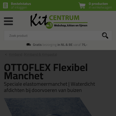
Bestelstatus
0 producten
of inloggen
in winkelwagen
Gratis
bezorging
in NL & BE
vanaf
75,-
Kimband
(Kimband & Kimpasta)
OTTOFLEX Flexibel
Manchet
Speciale elastomeermanchet | Waterdicht
afdichten bij doorvoeren van buizen