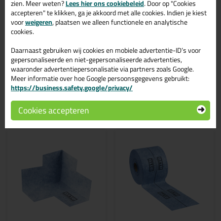
EMICODE® EC 1 Plus - zeer emissiearm
zien. Meer weten?
Lees hier ons cookiebeleid
. Door op "Cookies
accepteren" te klikken, ga je akkoord met alle cookies. Indien je kiest
Tips & tricks voor OTTOFLEX Flexibel
voor
weigeren
, plaatsen we alleen functionele en analytische
Manchet
cookies.
In de volgende blogs wordt dit product gebruikt:
Daarnaast gebruiken wij cookies en mobiele advertentie-ID’s voor
Kimband aanbrengen, hoe doe ik dat?
gepersonaliseerde en niet-gepersonaliseerde advertenties,
waaronder advertentiepersonalisatie via partners zoals Google.
Meer informatie over hoe Google persoonsgegevens gebruikt:
https://business.safety.google/privacy/
Gerelateerde producten
Cookies accepteren