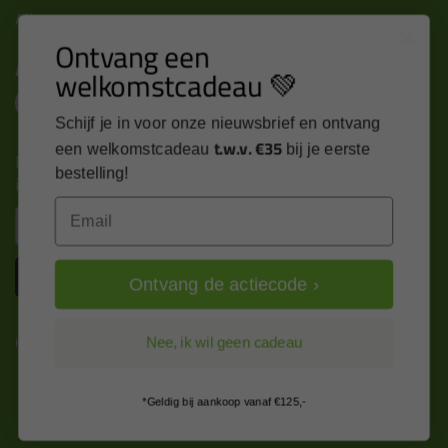
Alle contactgegevens >
Ontvang een
Altijd op de hoogte blijven?
welkomstcadeau 💚
Schijf je in voor onze nieuwsbrief en ontvang
t.w.v. €35
een welkomstcadeau
bij je eerste
Nieuws, tips en exclusieve deals rechtstreeks in je
bestelling!
inbox
Email
Email
Inschrijven
Ontvang de actiecode ›
Kitcentrum is trots op:
Nee, ik wil geen cadeau
*Geldig bij aankoop vanaf €125,-