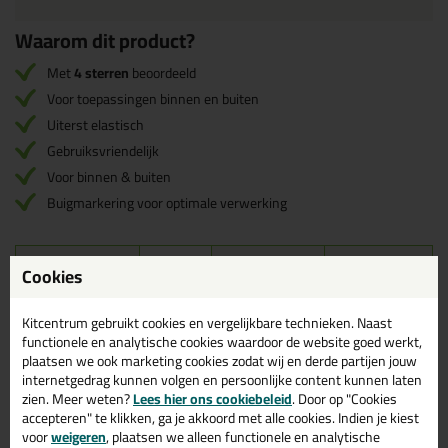
Waarom dit product?
Met
4 sterren
beoordeeld
Voor toepassingen binnen en buiten
Uiterst elastisch
Gebruiksvriendelijk
Voor binnen & buiten
Buigmarkering voor optimale verwerking
Omschrijving
Video
Specificaties
Reviews (1)
Cookies
Instructievideo OTTOFLEX
Kitcentrum gebruikt cookies en vergelijkbare technieken. Naast
functionele en analytische cookies waardoor de website goed werkt,
Afdichtingsband
plaatsen we ook marketing cookies zodat wij en derde partijen jouw
internetgedrag kunnen volgen en persoonlijke content kunnen laten
zien. Meer weten?
Lees hier ons cookiebeleid
. Door op "Cookies
accepteren" te klikken, ga je akkoord met alle cookies. Indien je kiest
voor
weigeren
, plaatsen we alleen functionele en analytische