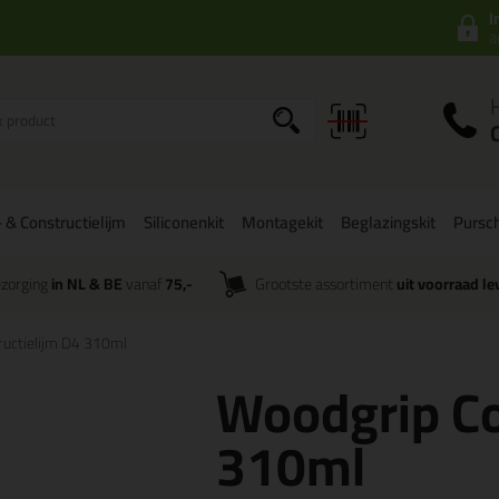
I
a
 & Constructielijm
Siliconenkit
Montagekit
Beglazingskit
Pursc
zorging
in NL & BE
vanaf
75,-
Grootste assortiment
uit voorraad le
ructielijm D4 310ml
Woodgrip Co
310ml