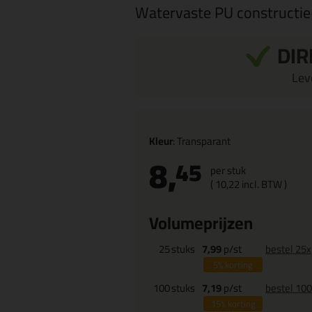
Watervaste PU constructie
DIR
Leve
Kleur
: Transparant
8,
45
per stuk
(
10,
22
incl. BTW )
Volumeprijzen
25
stuks
7,99
p/st
bestel 25x
5%
korting
100
stuks
7,19
p/st
bestel 10
15%
korting