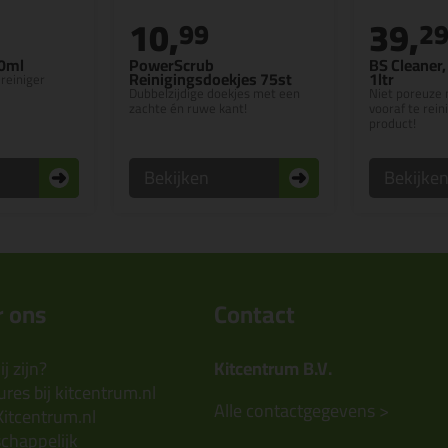
10,
39,
99
2
00ml
PowerScrub
BS Cleaner,
Reinigingsdoekjes 75st
1ltr
 reiniger
Dubbelzijdige doekjes met een
Niet poreuze 
zachte én ruwe kant!
vooraf te rein
product!
Bekijken
Bekijke
 ons
Contact
j zijn?
Kitcentrum B.V.
res bij kitcentrum.nl
Alle contactgegevens >
Kitcentrum.nl
chappelijk