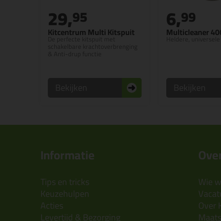
29,
6,
95
99
Kitcentrum Multi Kitspuit
Multicleaner 4
De perfecte kitspuit met
Heldere, universele
schakelbare krachtoverbrenging
& Anti-drup functie
Bekijken
Bekijken
Informatie
Over
Tips en tricks
Wie wi
Keuzehulpen
Vacatu
Acties
Over 
Levertijd & Bezorging
Maats