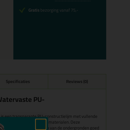
Gratis
bezorging vanaf 75,-
Specificaties
Reviews (0)
Watervaste PU-
is een transparante PU-constructielijm met vullende
rvaste verlijming van vele materialen. Deze
nel door en vult oneffenheden van de ondergronden goed