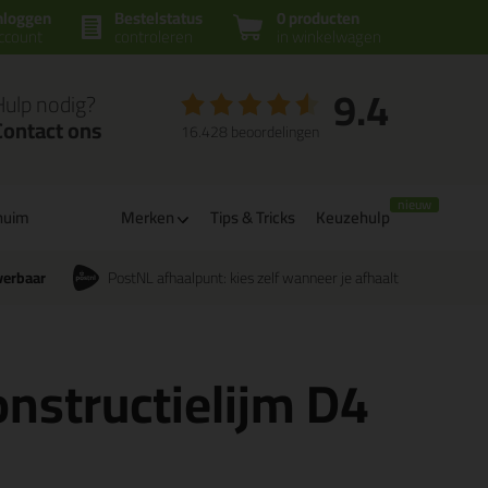
nloggen
Bestelstatus
0 producten
ccount
controleren
in winkelwagen
9.4
Hulp nodig?
Contact ons
16.428 beoordelingen
huim
Merken
Tips & Tricks
Keuzehulp
verbaar
PostNL afhaalpunt: kies zelf wanneer je afhaalt
nstructielijm D4