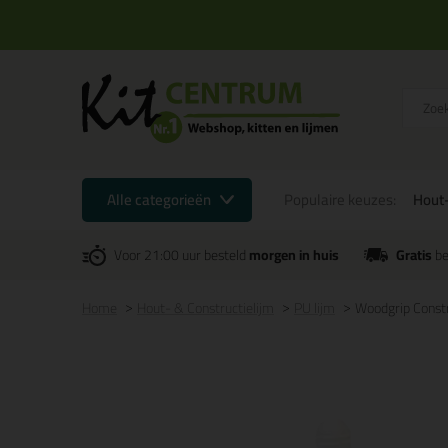
Alle categorieën
Populaire keuzes:
Hout-
Voor 21:00 uur besteld
morgen in huis
Gratis
be
Home
Hout- & Constructielijm
PU lijm
Woodgrip Const