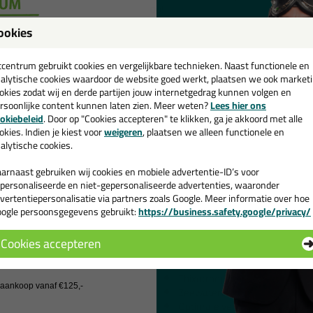
op!
ookies
Wanneer gebruik je d
een
cadeau 💚
tcentrum gebruikt cookies en vergelijkbare technieken. Naast functionele en
Voor watervaste houtverbindi
alytische cookies waardoor de website goed werkt, plaatsen we ook market
meubels met pen- en gatverbin
okies zodat wij en derde partijen jouw internetgedrag kunnen volgen en
groef, enz.
rsoonlijke content kunnen laten zien. Meer weten?
Lees hier ons
e nieuwsbrief en ontvang een
Voor verlijming van poreuze m
okiebeleid
. Door op "Cookies accepteren" te klikken, ga je akkoord met alle
niet-poreuze materialen.
v. €35,-
bij je eerste bestelling!
okies. Indien je kiest voor
weigeren
, plaatsen we alleen functionele en
alytische cookies.
Geschikte ondergrond
arnaast gebruiken wij cookies en mobiele advertentie-ID’s voor
Woodgrip D4 heeft een goede hechtin
personaliseerde en niet-gepersonaliseerde advertenties, waaronder
polystyreenschuim, PU-schuim, beton,
vertentiepersonalisatie via partners zoals Google. Meer informatie over hoe
kunststoffen en metalen.
ogle persoonsgegevens gebruikt:
https://business.safety.google/privacy/
 de actiecode ›
Kenmerken van de Bl
Cookies accepteren
 wil geen cadeau
Snelle doorharding
Thixotroop (druipt niet)
j aankoop vanaf €125,-
Zeewatervast vlgs. NEN/EN 20
Optimale verbindingssterkte