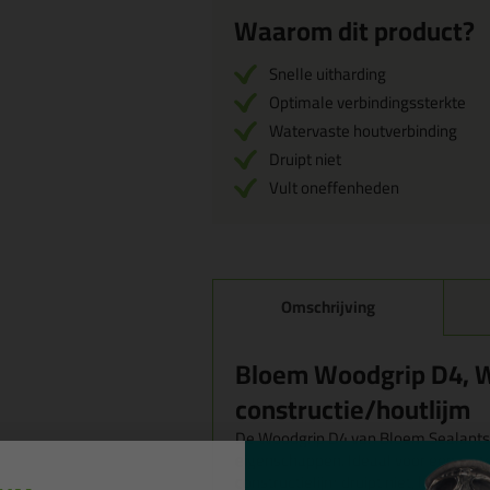
Waarom dit product?
Snelle uitharding
Optimale verbindingssterkte
Watervaste houtverbinding
Druipt niet
Vult oneffenheden
Omschrijving
Bloem Woodgrip D4, 
constructie/houtlijm
De Woodgrip D4 van Bloem Sealants 
eigenschappen. Ideaal voor een wate
constructielijm druipt niet, hardt s