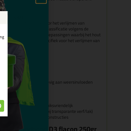
 Woodbond-D3?
ijm die wordt gebruikt voor het verlijmen van
. Deze lijm heeft de D3-classificatie volgens de
dat het geschikt is voor toepassingen waarbij het hout
ing
ochtbelasting. Het is specifiek voor het verlijmen van
tructies.
204 D3
oepasbaar, mits niet onderhevig aan weersinvloeden
 vethoudende houtsoorten
schappen, waardoor gebruiksvriendelijk
r (kan zichtbaar blijven bij transparante verf/lak)
i houtverbindingen in houtconstructies
t 730 Woodbond D3 flacon 250gr