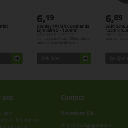
6,
6,
19
89
Plat
Stanley FATMAX Eenhands
SAM Schuur
Lijmklem S - 120mm
12cm x 4,
Een kleine lijmklem met
Opschuren va
klemcapaciteit van 120mm die je
voor een bete
met een hand bedienen kan
Bekijken
Bekijke
 ons
Contact
j zijn?
Kitcentrum B.V.
res bij kitcentrum.nl
Alle contactgegevens >
Kitcentrum.nl