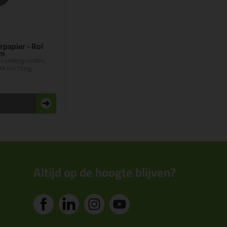
papier - Rol
5m
n ondergronden,
re hechting
n
Altijd op de hoogte blijven?