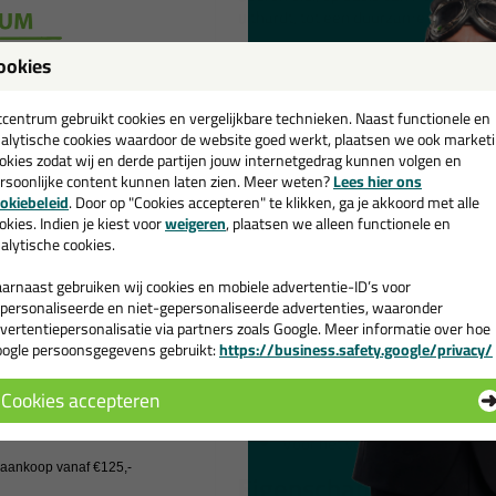
uithardt, tot een duurzame houtlijm.
ookies
Wanneer gebruik je de Seal-it 730
een
Seal-it 730 Woodbond-D3 is een houtl
houtconstructies en houtverbindingen
cadeau 💚
tcentrum gebruikt cookies en vergelijkbare technieken. Naast functionele en
Europese norm EN 204, wat betekent 
alytische cookies waardoor de website goed werkt, plaatsen we ook market
blootgesteld kan worden aan matige v
okies zodat wij en derde partijen jouw internetgedrag kunnen volgen en
allerlei houtverbindingen in houtcons
rsoonlijke content kunnen laten zien. Meer weten?
Lees hier ons
e nieuwsbrief en ontvang een
okiebeleid
. Door op "Cookies accepteren" te klikken, ga je akkoord met alle
v. €35,-
bij je eerste bestelling!
Kenmerken
okies. Indien je kiest voor
weigeren
, plaatsen we alleen functionele en
Dispersie basis
alytische cookies.
Reukarm
arnaast gebruiken wij cookies en mobiele advertentie-ID’s voor
Waterbestendig, conform EN 
personaliseerde en niet-gepersonaliseerde advertenties, waaronder
Veelzijdig binnen en buiten t
vertentiepersonalisatie via partners zoals Google. Meer informatie over hoe
Uitstekende hechting op niet
ogle persoonsgegevens gebruikt:
https://business.safety.google/privacy/
Droogt transparant op
 de actiecode ›
Vloeibaar
Cookies accepteren
Uitstekende verwerkingseigen
 wil geen cadeau
Goed schuur- en overschilderbaa
Voor het verlijmen van allerle
j aankoop vanaf €125,-
Eigenschappen Seal-I