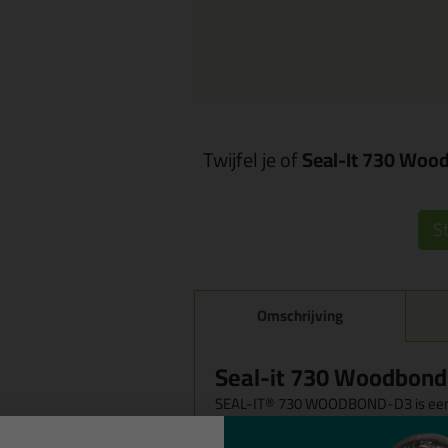
Twijfel je of
Seal-It 730 Woo
St
Omschrijving
Seal-it 730 Woodbond
SEAL-IT® 730 WOODBOND-D3 is een h
Specifiek voor het verlijmen van hou
deuren e.d., op basis van PVAC, wel