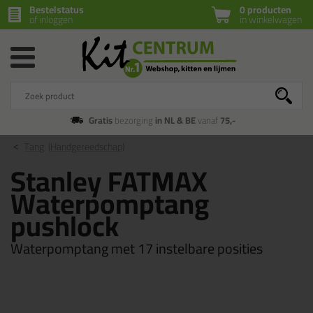
Bestelstatus
0 producten
of inloggen
in winkelwagen
Gratis
bezorging
in NL & BE
vanaf
75,-
Tang
(Handgereedschap)
Stanley FATMAX
Waterpomptang
pushlock
Waterpomptang met 17 instelbare posities