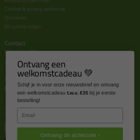
Kitcentrum berichten
Cookies & privacy verklaring
Disclaimer
Kit cursus volgen
Contact
Kitcentrum B.V.
Ontvang een
Alle contactgegevens >
welkomstcadeau 💚
Altijd op de hoogte blijven?
Schijf je in voor onze nieuwsbrief en ontvang
t.w.v. €35
een welkomstcadeau
bij je eerste
bestelling!
Nieuws, tips en exclusieve deals rechtstreeks in je
Email
inbox
Email
Ontvang de actiecode ›