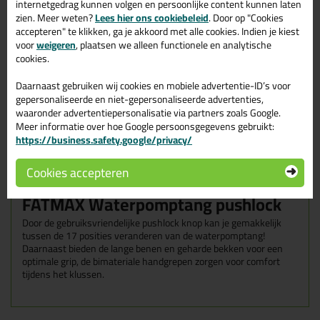
internetgedrag kunnen volgen en persoonlijke content kunnen laten
zien. Meer weten?
Lees hier ons cookiebeleid
. Door op "Cookies
Volledig instelbaar in 17 posities
accepteren" te klikken, ga je akkoord met alle cookies. Indien je kiest
Optimale grip door de lange benen van de waterpomptang
voor
weigeren
, plaatsen we alleen functionele en analytische
Gebruiksvriendelijke Pushlock drukknop
cookies.
Inductie geharde bekken voor optimale grip
Daarnaast gebruiken wij cookies en mobiele advertentie-ID’s voor
Ergonomische handvaten
gepersonaliseerde en niet-gepersonaliseerde advertenties,
waaronder advertentiepersonalisatie via partners zoals Google.
Meer informatie over hoe Google persoonsgegevens gebruikt:
https://business.safety.google/privacy/
Omschrijving
Specificaties
Reviews (0)
Cookies accepteren
Technische gegevens Stanley
FATMAX Waterpomptang pushlock
Door de gebruiksvriendelijke pushlock knop kan je gemakkelijk
tussen de 17 posities veranderen van de waterpomptang!
Daarnaast bieden de lange benen en geharde bekken voor een
optimale grip, de bimateriale handgrepen zorgen voor comfort
tijdens het klussen.