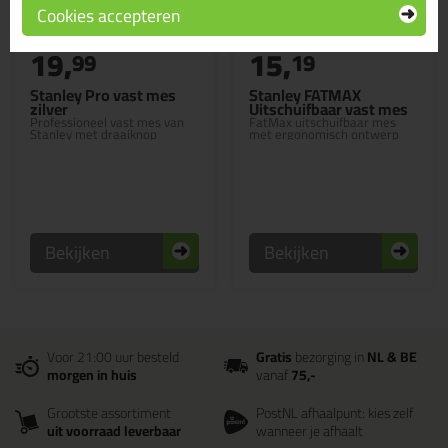
Cookies accepteren
19,
15,
99
19
Stanley Pro vast mes
Stanley FATMAX
zilver
Uitschuifbaar vast mes
Professioneel vast mes van
FatMax uitschuifbaar mes
Stanley met draaiknop
met ergonomisch ontwerp
Bekijken
Bekijken
Voor 21:00 uur besteld
Gratis
bezorging in
NL & BE
morgen in huis
vanaf
75,-
Grootste assortiment
PostNL afhaalpunt: kies zelf
uit voorraad leverbaar
wanneer je afhaalt