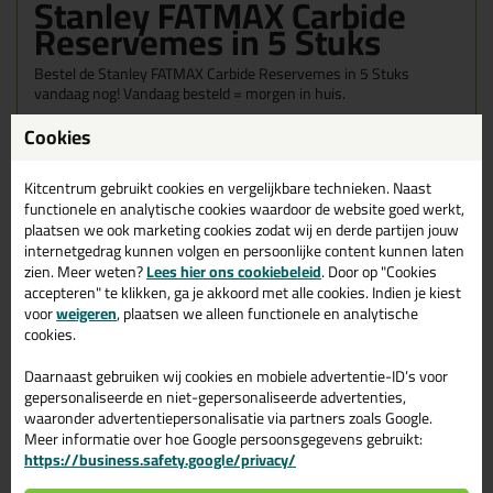
Stanley FATMAX Carbide
Reservemes in 5 Stuks
Bestel de Stanley FATMAX Carbide Reservemes in 5 Stuks
vandaag nog! Vandaag besteld = morgen in huis.
Cookies
Wil je meer weten over de toepassing en kenmerken van dit
product?
Lees alles over dit product >
Kitcentrum gebruikt cookies en vergelijkbare technieken. Naast
functionele en analytische cookies waardoor de website goed werkt,
plaatsen we ook marketing cookies zodat wij en derde partijen jouw
internetgedrag kunnen volgen en persoonlijke content kunnen laten
Gerelateerde producten
zien. Meer weten?
Lees hier ons cookiebeleid
. Door op "Cookies
accepteren" te klikken, ga je akkoord met alle cookies. Indien je kiest
voor
weigeren
, plaatsen we alleen functionele en analytische
cookies.
Daarnaast gebruiken wij cookies en mobiele advertentie-ID’s voor
gepersonaliseerde en niet-gepersonaliseerde advertenties,
waaronder advertentiepersonalisatie via partners zoals Google.
Meer informatie over hoe Google persoonsgegevens gebruikt:
https://business.safety.google/privacy/