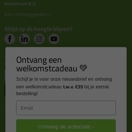
Kitcentrum B.V.
Alle contactgegevens >
Altijd op de hoogte blijven?
Nieuws, tips en exclusieve deals rechtstreeks in je
Ontvang een
inbox
welkomstcadeau 💚
Email
Schijf je in voor onze nieuwsbrief en ontvang
t.w.v. €35
een welkomstcadeau
bij je eerste
Inschrijven
bestelling!
Email
Kitcentrum is trots op:
Ontvang de actiecode ›