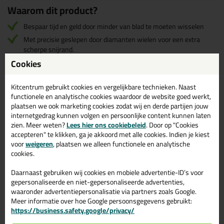
Waarom dit product?
Bespaar tijd en geld door minder van blad te moeten wisselen
Met precisie geslepen door diamanten wielen voor een extra
scherpe snijrand.
Cookies
Omschrijving
Reviews (0)
Kitcentrum gebruikt cookies en vergelijkbare technieken. Naast
functionele en analytische cookies waardoor de website goed werkt,
Stanley FATMAX Carbide
plaatsen we ook marketing cookies zodat wij en derde partijen jouw
Reviews voor:
internetgedrag kunnen volgen en persoonlijke content kunnen laten
Reservemes
zien. Meer weten?
Lees hier ons cookiebeleid
. Door op "Cookies
accepteren" te klikken, ga je akkoord met alle cookies. Indien je kiest
Er zijn nog geen reviews geschreven voor Stanley FATMAX
voor
weigeren
, plaatsen we alleen functionele en analytische
Carbide Reservemes.
Schrijf als eerste een review!
cookies.
Daarnaast gebruiken wij cookies en mobiele advertentie-ID’s voor
gepersonaliseerde en niet-gepersonaliseerde advertenties,
waaronder advertentiepersonalisatie via partners zoals Google.
Gerelateerde producten
Meer informatie over hoe Google persoonsgegevens gebruikt:
https://business.safety.google/privacy/