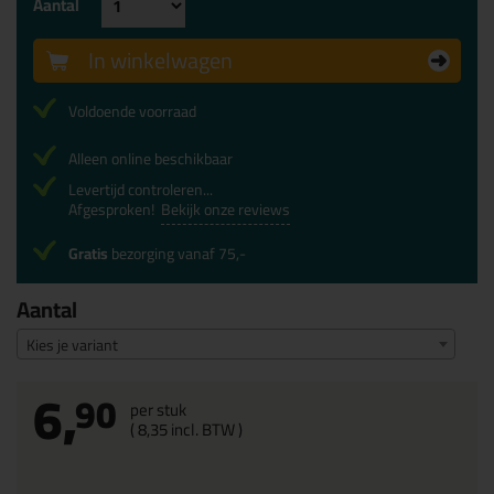
Aantal
In winkelwagen
Voldoende voorraad
Alleen online beschikbaar
Levertijd controleren...
Afgesproken!
Bekijk onze reviews
Gratis
bezorging vanaf 75,-
Aantal
Kies je variant
6,
90
per stuk
(
8,
35
incl. BTW )