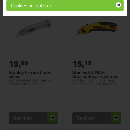
Cookies accepteren
19,
15,
99
19
Stanley Pro vast mes
Stanley FATMAX
zilver
Uitschuifbaar vast mes
Professioneel vast mes van
FatMax uitschuifbaar mes
Stanley met draaiknop
met ergonomisch ontwerp
Bekijken
Bekijken