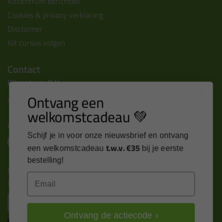
Kitcentrum berichten
Cookies & privacy verklaring
Disclaimer
Kit cursus volgen
Contact
Kitcentrum B.V.
Ontvang een
Alle contactgegevens >
welkomstcadeau 💚
Altijd op de hoogte blijven?
Schijf je in voor onze nieuwsbrief en ontvang
t.w.v. €35
een welkomstcadeau
bij je eerste
bestelling!
Nieuws, tips en exclusieve deals rechtstreeks in je
Email
inbox
Email
Ontvang de actiecode ›