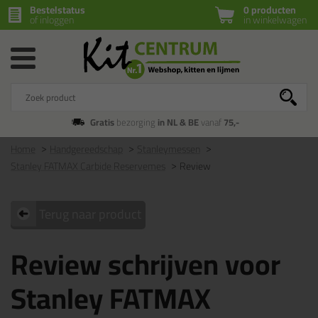
Bestelstatus
0 producten
of inloggen
in winkelwagen
Gratis
bezorging
in NL & BE
vanaf
75,-
Home
Handgereedschap
Stanleymessen
Stanley FATMAX Carbide Reservemes
Review
Terug naar product
Review schrijven voor
Stanley FATMAX