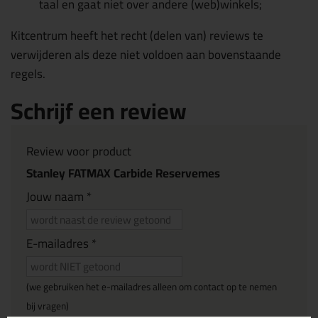
taal en gaat niet over andere (web)winkels;
Kitcentrum heeft het recht (delen van) reviews te
verwijderen als deze niet voldoen aan bovenstaande
regels.
Schrijf een review
Review voor product
Stanley FATMAX Carbide Reservemes
Jouw naam *
E-mailadres *
(we gebruiken het e-mailadres alleen om contact op te nemen
bij vragen)