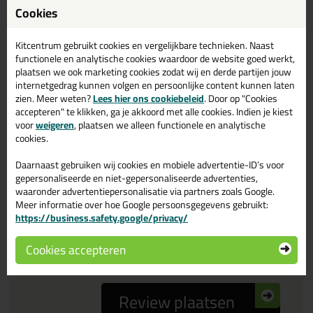
Cookies
Reviewtitel *
Kitcentrum gebruikt cookies en vergelijkbare technieken. Naast
functionele en analytische cookies waardoor de website goed werkt,
plaatsen we ook marketing cookies zodat wij en derde partijen jouw
Je ervaring
internetgedrag kunnen volgen en persoonlijke content kunnen laten
zien. Meer weten?
Lees hier ons cookiebeleid
. Door op "Cookies
accepteren" te klikken, ga je akkoord met alle cookies. Indien je kiest
voor
weigeren
, plaatsen we alleen functionele en analytische
cookies.
Daarnaast gebruiken wij cookies en mobiele advertentie-ID’s voor
Beoordeling
gepersonaliseerde en niet-gepersonaliseerde advertenties,
waaronder advertentiepersonalisatie via partners zoals Google.
Meer informatie over hoe Google persoonsgegevens gebruikt:
https://business.safety.google/privacy/
Zou jij dit product aanbevelen bij anderen?
ja
nee
Cookies accepteren
Review plaatsen