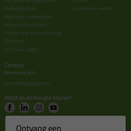
Veel gestelde vragen (FAQ)
Contact
Bestelprocedure
Leverancier worden?
Algemene voorwaarden
Kitcentrum berichten
Cookies & privacy verklaring
Disclaimer
Kit cursus volgen
Contact
Kitcentrum B.V.
Alle contactgegevens >
Altijd op de hoogte blijven?
Nieuws, tips en exclusieve deals rechtstreeks in je
Ontvang een