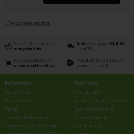
< Terug naar product
Voor 21:00 uur besteld
Gratis
bezorging in
NL & BE
morgen in huis
vanaf
75,-
Grootste assortiment
PostNL afhaalpunt: kies zelf
uit voorraad leverbaar
wanneer je afhaalt
Informatie
Over ons
Tips en tricks
Wie wij zijn?
Keuzehulpen
Vacatures bij kitcentrum.nl
Acties
Over Kitcentrum.nl
Levertijd & Bezorging
Maatschappelijk
Retourneren & Annuleren
Winkelmand