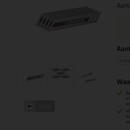
Aant
Aant
5 Stuk
Waa
Be
mi
wi
Terug
Me
di
ex