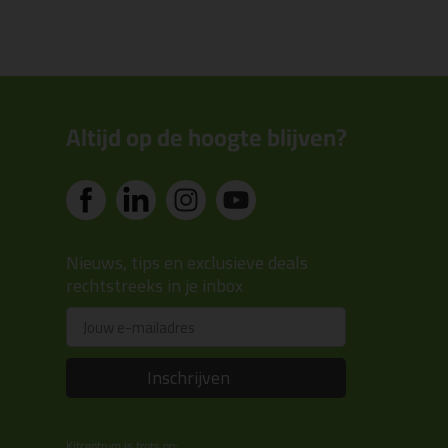
Altijd op de hoogte blijven?
Nieuws, tips en exclusieve deals
rechtstreeks in je inbox
Email
Inschrijven
Kitcentrum is trots op: