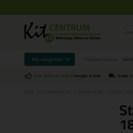
Alle categorieën
Populaire keuzes:
Hand
Voor 16:00 uur besteld
morgen in huis
Gratis
be
Home
Handgereedschap
Stanleymessen
Stanley Carb
St
1