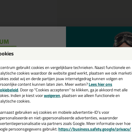
Omschrijving
ookies
een
tanley Carbide Reserve Afbreek
cadeau 💚
tcentrum gebruikt cookies en vergelijkbare technieken. Naast functionele en
alytische cookies waardoor de website goed werkt, plaatsen we ook market
okies zodat wij en derde partijen jouw internetgedrag kunnen volgen en
tel de Stanley Carbide Reserve Afbreekmesjes 18mm in 5 Stuks vandaa
rsoonlijke content kunnen laten zien. Meer weten?
Lees hier ons
e nieuwsbrief en ontvang een
okiebeleid
. Door op "Cookies accepteren" te klikken, ga je akkoord met alle
 je meer weten over de toepassing en kenmerken van dit product?
Lees 
v. €35,-
bij je eerste bestelling!
okies. Indien je kiest voor
weigeren
, plaatsen we alleen functionele en
alytische cookies.
arnaast gebruiken wij cookies en mobiele advertentie-ID’s voor
personaliseerde en niet-gepersonaliseerde advertenties, waaronder
vertentiepersonalisatie via partners zoals Google. Meer informatie over hoe
n
ogle persoonsgegevens gebruikt:
https://business.safety.google/privacy/
 de actiecode ›