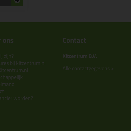
 ons
Contact
j zijn?
Kitcentrum B.V.
res bij kitcentrum.nl
Alle contactgegevens >
Kitcentrum.nl
chappelijk
elmand
ct
ancier worden?