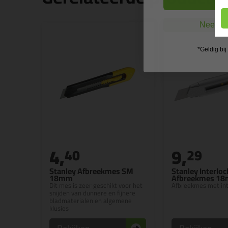
Nee, ik
*Geldig bi
4,
9,
40
29
Stanley Afbreekmes SM
Stanley Interloc
18mm
Afbreekmes 1
Dit mes is zeer geschikt voor het
Afbreekmes met in
snijden van dunnere en fijnere
bladmaterialen en algemene
klusjes