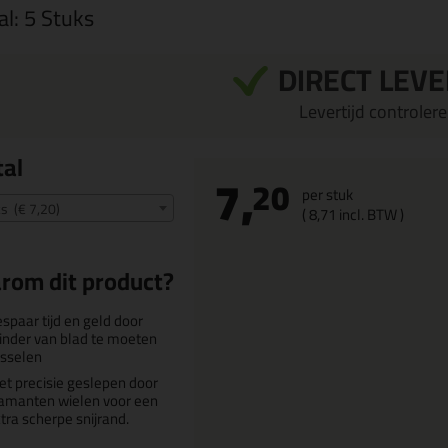
al:
5 Stuks
DIRECT LEV
Levertijd controleren
al
7,
20
per stuk
s (€ 7,20)
(
8,
71
incl. BTW )
rom dit product?
spaar tijd en geld door
nder van blad te moeten
sselen
t precisie geslepen door
amanten wielen voor een
tra scherpe snijrand.