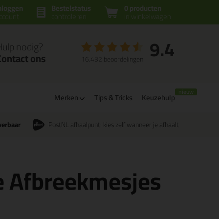
nloggen
Bestelstatus
0 producten
ccount
controleren
in winkelwagen
9.4
Hulp nodig?
Contact ons
16.432 beoordelingen
Merken
Tips & Tricks
Keuzehulp
verbaar
PostNL afhaalpunt: kies zelf wanneer je afhaalt
e Afbreekmesjes