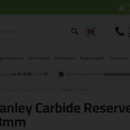
I
a
gereedschap
Siliconenkit
Montagekit
Beglazingskit
Purschuim
zorging
in NL & BE
vanaf
75,-
Grootste assortiment
uit voorraad le
ide Reserve Afbreekmesjes 18mm
Aantal: 5 Stuks
anley Carbide Reserv
8mm