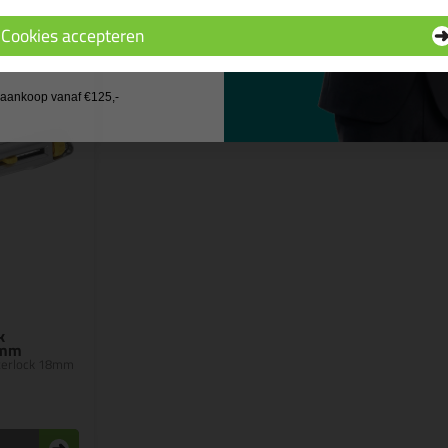
Cookies accepteren
 wil geen cadeau
j aankoop vanaf €125,-
k
8mm
terlock 18mm