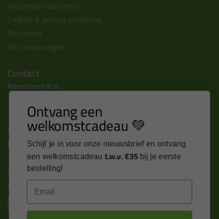
Kitcentrum berichten
Cookies & privacy verklaring
Disclaimer
Kit cursus volgen
Contact
Kitcentrum B.V.
Alle contactgegevens >
Ontvang een
welkomstcadeau 💚
Altijd op de hoogte blijven?
Schijf je in voor onze nieuwsbrief en ontvang
t.w.v. €35
een welkomstcadeau
bij je eerste
bestelling!
Nieuws, tips en exclusieve deals rechtstreeks in je
inbox
Email
Email