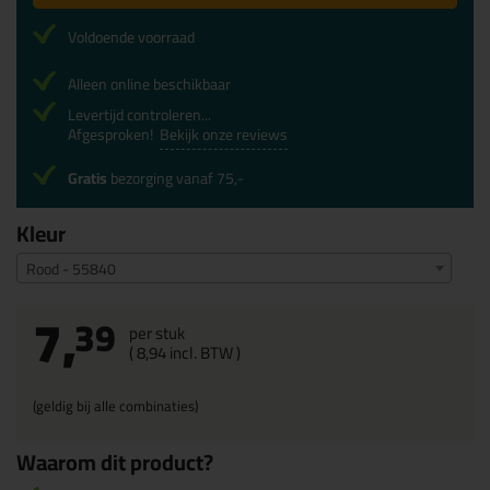
Voldoende voorraad
Alleen online beschikbaar
Levertijd controleren...
Afgesproken!
Bekijk onze reviews
Gratis
bezorging vanaf 75,-
Kleur
Rood - 55840
7,
39
per stuk
(
8,
94
incl. BTW )
(geldig bij alle combinaties)
Waarom dit product?