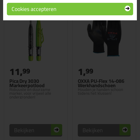
Cookies accepteren
11,
1,
99
99
Pica Dry 3030
OXXA PU-Flex 14-086
Markeerpotlood
Werkhandschoen
Robuuste en duurzame
Houden je handen schoon
marker, voor vrijwel alle
tijdens het klussen!
ondergronden!
Bekijken
Bekijken