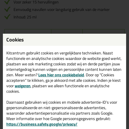
Voor zeker 15 hervullingen
Eenvoudig navullen voor langdurig gebruik van de marker
Inhoud: 25 ml
Omschrijving
Video
Reviews (0)
Cookies
Pica Ink navulset in Rood -
Kitcentrum gebruikt cookies en vergelijkbare technieken. Naast
55840
functionele en analytische cookies waardoor de website goed werkt,
plaatsen we ook marketing cookies zodat wij en derde partijen jouw
Bestel de Pica Ink navulset in Rood - 55840 vandaag nog!
internetgedrag kunnen volgen en persoonlijke content kunnen laten
Vandaag besteld = morgen in huis.
zien. Meer weten?
Lees hier ons cookiebeleid
. Door op "Cookies
accepteren" te klikken, ga je akkoord met alle cookies. Indien je kiest
Wil je meer weten over de toepassing en kenmerken van dit
voor
weigeren
, plaatsen we alleen functionele en analytische
product?
Lees alles over dit product >
cookies.
Daarnaast gebruiken wij cookies en mobiele advertentie-ID’s voor
gepersonaliseerde en niet-gepersonaliseerde advertenties,
waaronder advertentiepersonalisatie via partners zoals Google.
Gerelateerde producten
Meer informatie over hoe Google persoonsgegevens gebruikt:
https://business.safety.google/privacy/