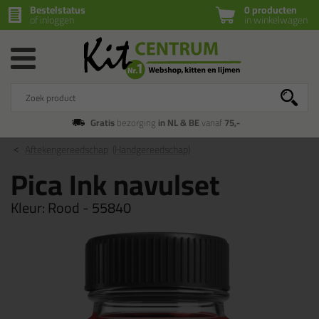
Bestelstatus
0 producten
of inloggen
in winkelwagen
Gratis
bezorging
in NL & BE
vanaf
75,-
Aftekengereedschap
(Handgereedschap)
Pica Ink navulset
Kleur:
Rood - 55840