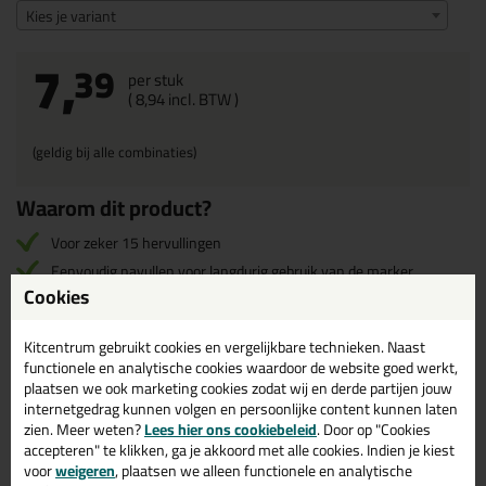
Kies je variant
7,
39
per stuk
(
8,
94
incl. BTW )
(geldig bij alle combinaties)
Waarom dit product?
Voor zeker 15 hervullingen
Eenvoudig navullen voor langdurig gebruik van de marker
Cookies
Inhoud: 25 ml
Kitcentrum gebruikt cookies en vergelijkbare technieken. Naast
functionele en analytische cookies waardoor de website goed werkt,
Omschrijving
Video
Reviews (0)
plaatsen we ook marketing cookies zodat wij en derde partijen jouw
internetgedrag kunnen volgen en persoonlijke content kunnen laten
Instructievideo Pica Ink navulset
zien. Meer weten?
Lees hier ons cookiebeleid
. Door op "Cookies
accepteren" te klikken, ga je akkoord met alle cookies. Indien je kiest
voor
weigeren
, plaatsen we alleen functionele en analytische