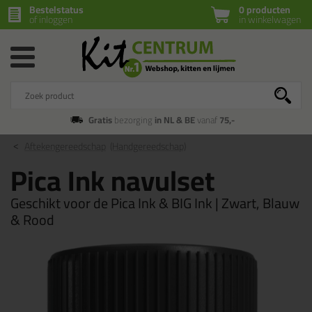
Bestelstatus
0 producten
of inloggen
in winkelwagen
Gratis
bezorging
in NL & BE
vanaf
75,-
Aftekengereedschap
(Handgereedschap)
Pica Ink navulset
Geschikt voor de Pica Ink & BIG Ink | Zwart, Blauw
& Rood