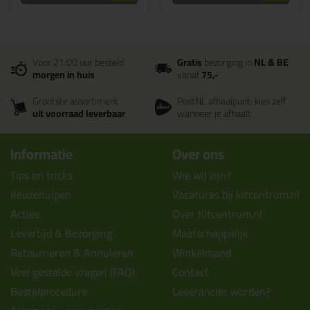
Voor 21:00 uur besteld
Gratis
bezorging in
NL & BE
morgen in huis
vanaf
75,-
Grootste assortiment
PostNL afhaalpunt: kies zelf
uit voorraad leverbaar
wanneer je afhaalt
Informatie
Over ons
Tips en tricks
Wie wij zijn?
Keuzehulpen
Vacatures bij kitcentrum.nl
Acties
Over Kitcentrum.nl
Levertijd & Bezorging
Maatschappelijk
Retourneren & Annuleren
Winkelmand
Veel gestelde vragen (FAQ)
Contact
Bestelprocedure
Leverancier worden?