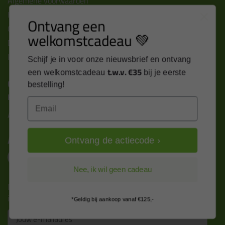
Algemene voorwaarden
Kitcentrum berichten
Ontvang een
Cookies & privacy verklaring
welkomstcadeau 💚
Disclaimer
Kit cursus volgen
Schijf je in voor onze nieuwsbrief en ontvang
t.w.v. €35
een welkomstcadeau
bij je eerste
Contact
bestelling!
Kitcentrum B.V.
Email
Alle contactgegevens >
Altijd op de hoogte blijven?
Ontvang de actiecode ›
Nee, ik wil geen cadeau
Nieuws, tips en exclusieve deals rechtstreeks in je
inbox
*Geldig bij aankoop vanaf €125,-
Email