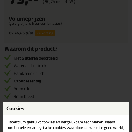
(
96,
74
incl. BTW )
Volumeprijzen
(geldig bij alle kleurcombinaties)
6x
74,45
p/st
7%
korting
Waarom dit product?
Met
5 sterren
beoordeeld
Water en luchtdicht
Handzaam en licht
Ozonbestendig
3mm dik
9mm breed
Cookies
Omschrijving
Specificaties
Reviews (1)
Kitcentrum gebruikt cookies en vergelijkbare technieken. Naast
functionele en analytische cookies waardoor de website goed werkt,