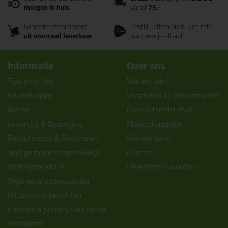
morgen in huis
vanaf
75,-
Grootste assortiment
PostNL afhaalpunt: kies zelf
uit voorraad leverbaar
wanneer je afhaalt
Informatie
Over ons
Tips en tricks
Wie wij zijn?
Keuzehulpen
Vacatures bij kitcentrum.nl
Acties
Over Kitcentrum.nl
Levertijd & Bezorging
Maatschappelijk
Retourneren & Annuleren
Winkelmand
Veel gestelde vragen (FAQ)
Contact
Bestelprocedure
Leverancier worden?
Algemene voorwaarden
Kitcentrum berichten
Cookies & privacy verklaring
Disclaimer