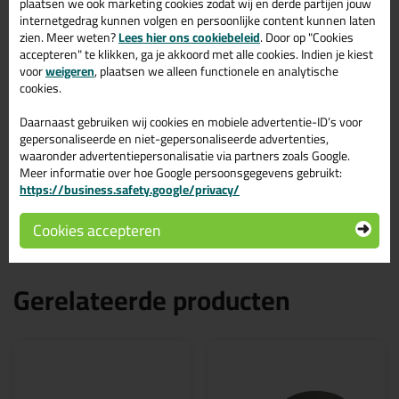
Kroonband 9x3mm rol
Reviews voor:
plaatsen we ook marketing cookies zodat wij en derde partijen jouw
internetgedrag kunnen volgen en persoonlijke content kunnen laten
150mtr
zien. Meer weten?
Lees hier ons cookiebeleid
. Door op "Cookies
Dit product wordt beoordeeld met
sterren,
accepteren" te klikken, ga je akkoord met alle cookies. Indien je kiest
voor
gebaseerd op
weigeren
, plaatsen we alleen functionele en analytische
1
review
cookies.
Daarnaast gebruiken wij cookies en mobiele advertentie-ID’s voor
gepersonaliseerde en niet-gepersonaliseerde advertenties,
Geschreven door S. Romijn op 15 oktober 2023
waaronder advertentiepersonalisatie via partners zoals Google.
Ook een review schrijven?
Meer informatie over hoe Google persoonsgegevens gebruikt:
https://business.safety.google/privacy/
Schrijf hier je review over Kroonband 9x3mm rol 150mtr >
Cookies accepteren
Gerelateerde producten