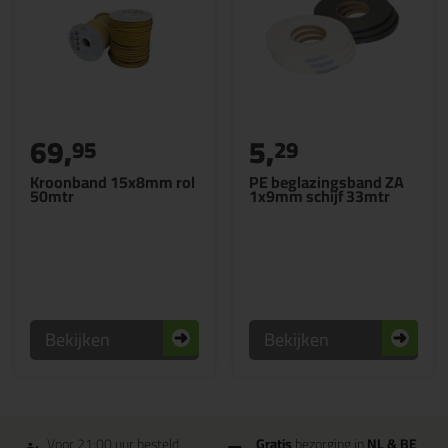
69,
5,
95
29
Kroonband 15x8mm rol
PE beglazingsband ZA
50mtr
1x9mm schijf 33mtr
Bekijken
Bekijken
Voor 21:00 uur besteld
Gratis
bezorging in
NL & BE