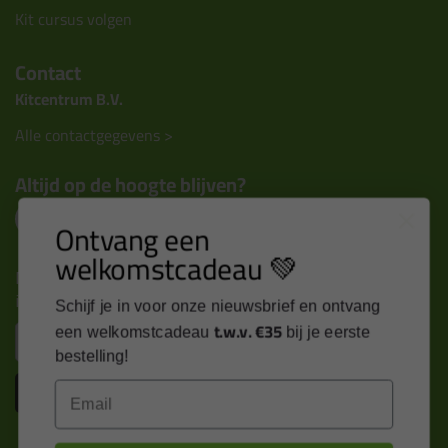
Kit cursus volgen
Contact
Kitcentrum B.V.
Alle contactgegevens >
Altijd op de hoogte blijven?
Ontvang een
welkomstcadeau 💚
Nieuws, tips en exclusieve deals rechtstreeks in je
inbox
Schijf je in voor onze nieuwsbrief en ontvang
t.w.v. €35
Email
een welkomstcadeau
bij je eerste
bestelling!
Inschrijven
Email