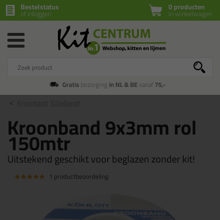
Bestelstatus
0 producten
of inloggen
in winkelwagen
Gratis
bezorging
in NL & BE
vanaf
75,-
Kroonband
(Glasband)
Kroonband 9x3mm rol
150mtr
Uitstekend geschikt voor beglazen zonder kit!
1 productbeoordeling