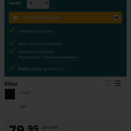
Aantal
In winkelwagen
Voldoende voorraad
Alleen online beschikbaar
Levertijd controleren...
Afgesproken!
Bekijk onze reviews
Gratis
bezorging vanaf 75,-
Kleur
Zwart
Wit
79,
95
per stuk