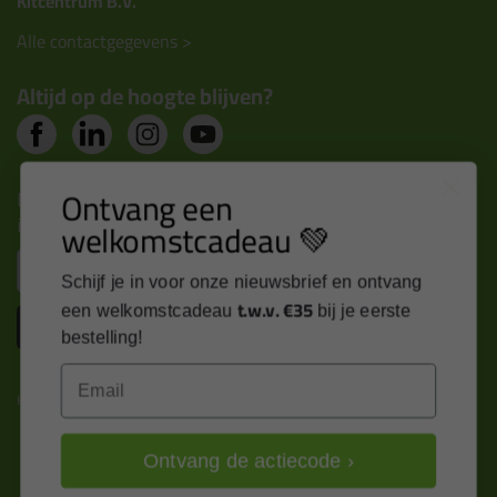
Kitcentrum B.V.
Alle contactgegevens >
Altijd op de hoogte blijven?
Ontvang een
Nieuws, tips en exclusieve deals rechtstreeks in je
inbox
welkomstcadeau 💚
Email
Schijf je in voor onze nieuwsbrief en ontvang
t.w.v. €35
een welkomstcadeau
bij je eerste
Inschrijven
bestelling!
Email
Kitcentrum is trots op:
Ontvang de actiecode ›