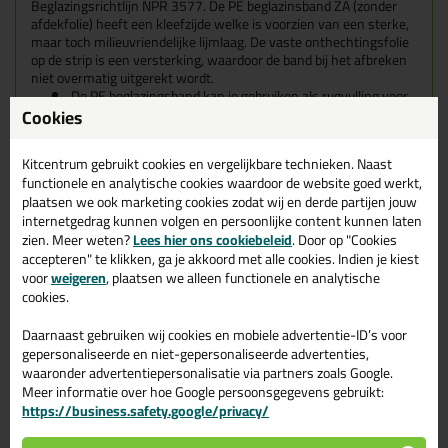
Beglazingsrichtlijn NPR 3577.
De PE beglazinsband ZA (zonder
afdekfolie) heeft een kleefzijde welke is voorzien van een sterke,
maar toch milieuvriendelijke lijmlaag.
De vaste onthechtingsfolie
op de strip is een versterking, waardoor de band bij het afbreken
niet overmatig uitgerekt wordt.
De PE beglazingsband kan je gebruiken als rugvulling voor
een aan te brengen topseal bij het plaatsen van enkel glas,
Cookies
isolatieglas en andere glassoorten
Als anti-kraakband tussen houten afwerklatten en
Kitcentrum gebruikt cookies en vergelijkbare technieken. Naast
kunststof en metalen kozijnen
functionele en analytische cookies waardoor de website goed werkt,
Als afdichting in scheidingswanden en luchtkanalen in de
plaatsen we ook marketing cookies zodat wij en derde partijen jouw
machine en apparatenbouw
internetgedrag kunnen volgen en persoonlijke content kunnen laten
In standsdelen als isolatie in omkastingen en in de
automotive
zien. Meer weten?
Lees hier ons cookiebeleid
. Door op "Cookies
accepteren" te klikken, ga je akkoord met alle cookies. Indien je kiest
Kenmerken
voor
weigeren
, plaatsen we alleen functionele en analytische
Regelmatige celstructuur
cookies.
Vlotte verwerkbaarheid
Geen waterabsorptie
Daarnaast gebruiken wij cookies en mobiele advertentie-ID’s voor
Chemicaliënbestendig
gepersonaliseerde en niet-gepersonaliseerde advertenties,
Milieuvriendelijke kleeflaag
waaronder advertentiepersonalisatie via partners zoals Google.
Hoge isolatiewaarde
Meer informatie over hoe Google persoonsgegevens gebruikt:
In pakjes zonder afdekfolie (=ZA)
https://business.safety.google/privacy/
Rotvrij