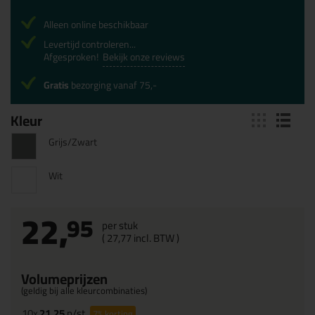
Alleen online beschikbaar
Levertijd controleren...
Afgesproken!
Bekijk onze reviews
Gratis
bezorging vanaf 75,-
Kleur
Grijs/Zwart
Wit
22,
95
per stuk
(
27,
77
incl. BTW )
Volumeprijzen
(geldig bij alle kleurcombinaties)
10x
21,25
p/st
7%
korting