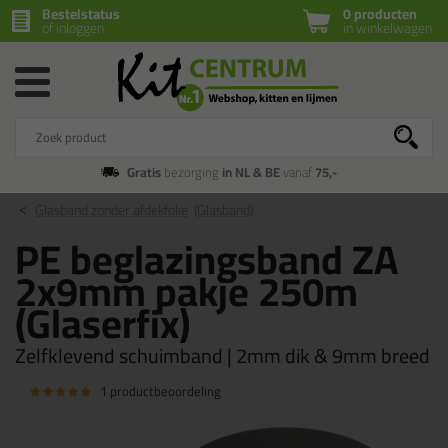
Bestelstatus
0 producten
of inloggen
in winkelwagen
Gratis
bezorging
in NL & BE
vanaf
75,-
Glasband zonder afdekfolie
(Glasband)
PE beglazingsband ZA
2x9mm pakje 250m
(Glaserfix)
Zelfklevend schuimband | 2mm dik & 9mm breed
1 productbeoordeling