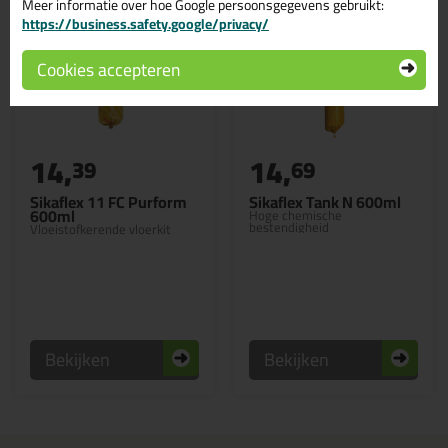
Meer informatie over hoe Google persoonsgegevens gebruikt:
https://business.safety.google/privacy/
Cookies accepteren
14,
14,
39
69
Sikaflex 11 FC Purform
Sikaflex Tank N 600ml
600ml
Hoge chemische
bestendigheid
Vloeistofkerende vloerkit
Bekijken
Bekijken