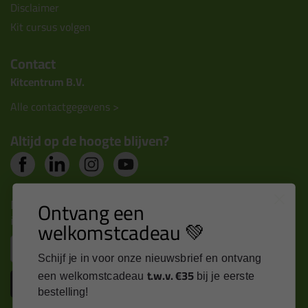
Disclaimer
Kit cursus volgen
Contact
Kitcentrum B.V.
Alle contactgegevens >
Altijd op de hoogte blijven?
Nieuws, tips en exclusieve deals rechtstreeks in je
Ontvang een
inbox
welkomstcadeau 💚
Email
Schijf je in voor onze nieuwsbrief en ontvang
t.w.v. €35
een welkomstcadeau
bij je eerste
Inschrijven
bestelling!