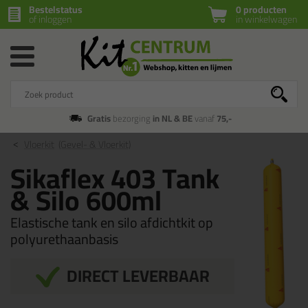
Bestelstatus
0 producten
of inloggen
in winkelwagen
Gratis
bezorging
in NL & BE
vanaf
75,-
Vloerkit
(Gevel- & Vloerkit)
Sikaflex 403 Tank
& Silo 600ml
Elastische tank en silo afdichtkit op
polyurethaanbasis
DIRECT LEVERBAAR