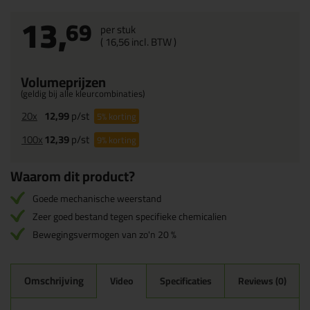
13,
69
per stuk
(
16,
56
incl. BTW )
Volumeprijzen
(geldig bij alle kleurcombinaties)
20x
12,99
p/st
5%
korting
100x
12,39
p/st
9%
korting
Waarom dit product?
Goede mechanische weerstand
Zeer goed bestand tegen specifieke chemicalien
Bewegingsvermogen van zo'n 20 %
Omschrijving
Video
Specificaties
Reviews (0)