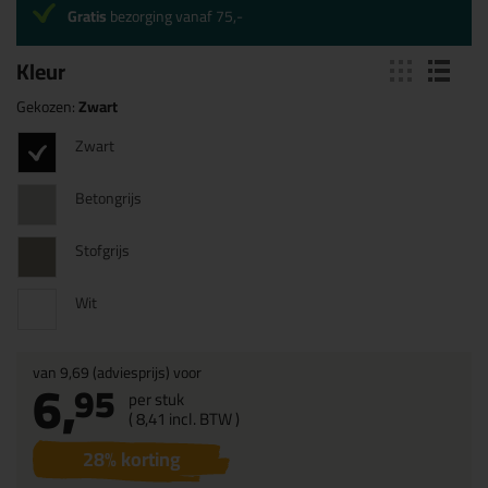
Gratis
bezorging vanaf 75,-
Kleur
Gekozen:
Zwart
Zwart
Betongrijs
Stofgrijs
Wit
van
9,69
(adviesprijs) voor
6,
95
per stuk
(
8,
41
incl. BTW )
28
% korting