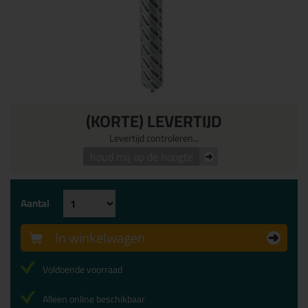
(KORTE) LEVERTIJD
Levertijd controleren...
houd mij op de hoogte
Aantal
In winkelwagen
Voldoende voorraad
Alleen online beschikbaar