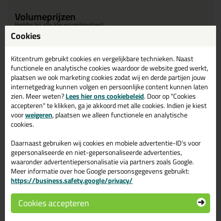
Volumeprijzen
(geldig bij alle kleurcombinaties)
Cookies
12x
6,55
p/st
32%
korting
48x
6,25
p/st
36%
korting
Kitcentrum gebruikt cookies en vergelijkbare technieken. Naast
functionele en analytische cookies waardoor de website goed werkt,
plaatsen we ook marketing cookies zodat wij en derde partijen jouw
Waarom dit product?
internetgedrag kunnen volgen en persoonlijke content kunnen laten
zien. Meer weten?
Lees hier ons cookiebeleid
. Door op "Cookies
Met
5 sterren
beoordeeld
accepteren" te klikken, ga je akkoord met alle cookies. Indien je kiest
Zeer duurzaam
voor
weigeren
, plaatsen we alleen functionele en analytische
cookies.
Breed hechtspectrum
Weers- en UV- bestendig
Daarnaast gebruiken wij cookies en mobiele advertentie-ID’s voor
gepersonaliseerde en niet-gepersonaliseerde advertenties,
waaronder advertentiepersonalisatie via partners zoals Google.
Omschrijving
Meer informatie over hoe Google persoonsgegevens gebruikt:
Specificaties
Reviews (1)
https://business.safety.google/privacy/
MSP-20 600ml in Zwart
Cookies accepteren
Zoek je MSP-20 600ml in een specifieke kleur? Gevonden! Deze
MSP-20 600ml in de kleur Zwart is te gebruiken voor