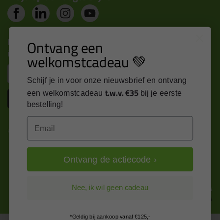
Nieuws, tips en exclusieve deals rechtstreeks in je
Ontvang een
inbox
welkomstcadeau 💚
Email
Schijf je in voor onze nieuwsbrief en ontvang
t.w.v. €35
een welkomstcadeau
bij je eerste
Inschrijven
bestelling!
Email
Kitcentrum is trots op:
Ontvang de actiecode ›
Alle prijzen zijn in EURO en excl. 21% BTW
Nee, ik wil geen cadeau
wijzig naar incl. BTW
*Geldig bij aankoop vanaf €125,-