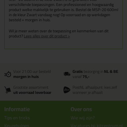
verschillende toepassingen. Een professioneel en hoogwaardig
product welke makkelijk te gebruiken is. Bestel de MSP-20 600ml
in de kleur Zwart vandaag nog! Op voorraad en op werkdagen
besteld = morgen in huis.
Wil je meer weten over de toepassing en kenmerken van dit
product?
Lees alles over dit product >
Voor 21:00 uur besteld
Gratis
bezorging in
NL & BE
morgen in huis
vanaf
75,-
Grootste assortiment
PostNL afhaalpunt: kies zelf
uit voorraad leverbaar
wanneer je afhaalt
Informatie
Over ons
Tips en tricks
Wie wij zijn?
Keuzehulpen
Vacatures bij kitcentrum.nl