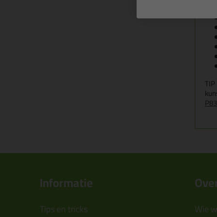
TIP
kun
P83
Informatie
Over
Tips en tricks
Wie wi