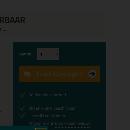
ERBAAR
...
Aantal
In winkelwagen
Voldoende voorraad
Alleen online beschikbaar
x
Levertijd controleren...
Afgesproken!
Bekijk onze reviews
x