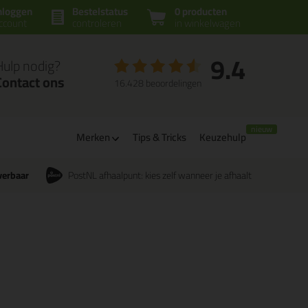
nloggen
Bestelstatus
0 producten
ccount
controleren
in winkelwagen
9.4
Hulp nodig?
Contact ons
16.428 beoordelingen
Merken
Tips & Tricks
Keuzehulp
verbaar
PostNL afhaalpunt: kies zelf wanneer je afhaalt