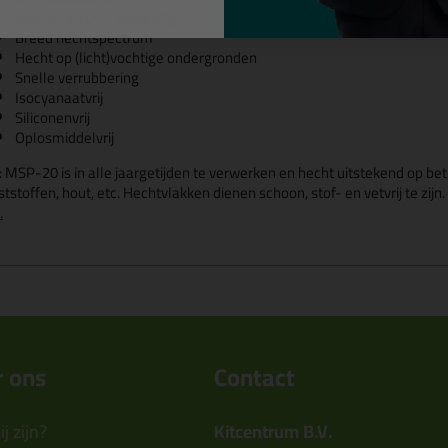
Weers- en UV- bestendig
Breed hechtspectrum
Hecht op (licht)vochtige ondergronden
Snelle verrubbering
Isocyanaatvrij
Siliconenvrij
Oplosmiddelvrij
 : MSP-20 is in alle jaargetijden te verwerken en hecht uitstekend op b
ststoffen, hout, etc. Hechtvlakken dienen schoon, stof- en vetvrij te z
.
 ons
Contact
j zijn?
Kitcentrum B.V.