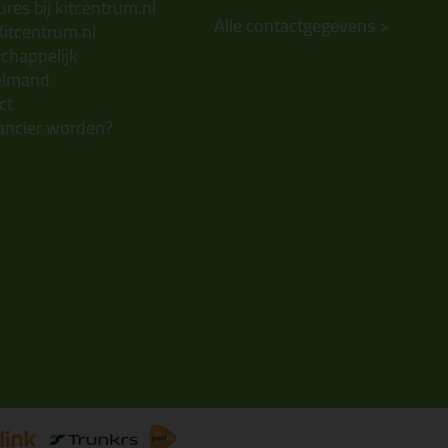
res bij kitcentrum.nl
Alle contactgegevens >
Kitcentrum.nl
chappelijk
elmand
ct
ancier worden?