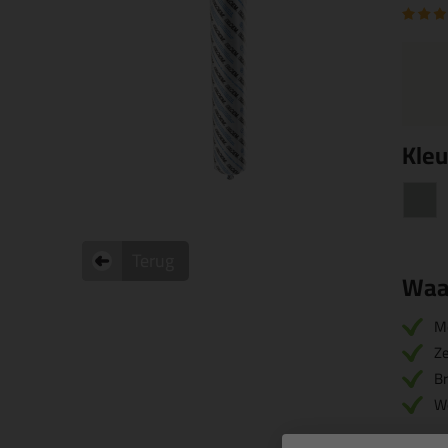
Kleu
Terug
Waa
M
Z
B
W