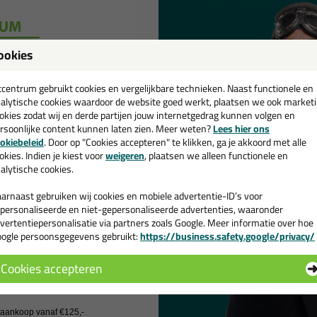
36%
korting
ookies
een
cadeau 💚
tcentrum gebruikt cookies en vergelijkbare technieken. Naast functionele en
alytische cookies waardoor de website goed werkt, plaatsen we ook market
Omschrijving
Specificaties
okies zodat wij en derde partijen jouw internetgedrag kunnen volgen en
rsoonlijke content kunnen laten zien. Meer weten?
Lees hier ons
e nieuwsbrief en ontvang een
okiebeleid
. Door op "Cookies accepteren" te klikken, ga je akkoord met alle
loem MSP-20
v. €35,-
bij je eerste bestelling!
okies. Indien je kiest voor
weigeren
, plaatsen we alleen functionele en
alytische cookies.
arnaast gebruiken wij cookies en mobiele advertentie-ID’s voor
nneer gebruik je de MSP-20?
personaliseerde en niet-gepersonaliseerde advertenties, waaronder
-20 voegkit wordt ingezet voor afdichting van dilatatie- en aansluit
vertentiepersonalisatie via partners zoals Google. Meer informatie over hoe
ogle persoonsgegevens gebruikt:
https://business.safety.google/privacy/
ommen en lateien, gestort beton, polyesterbeton en metsel- en stucwe
 de actiecode ›
unststof kozijnen.
Cookies accepteren
enmerken:
 wil geen cadeau
Zeer duurzaam
j aankoop vanaf €125,-