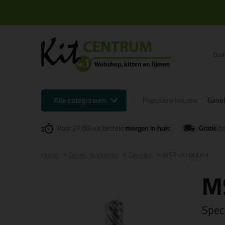
Alle categorieën
Populaire keuzes:
Gevel
Voor 21:00 uur besteld
morgen in huis
Gratis
be
Home
Gevel- & Vloerkit
Gevelkit
MSP-20 600ml
M
Spec