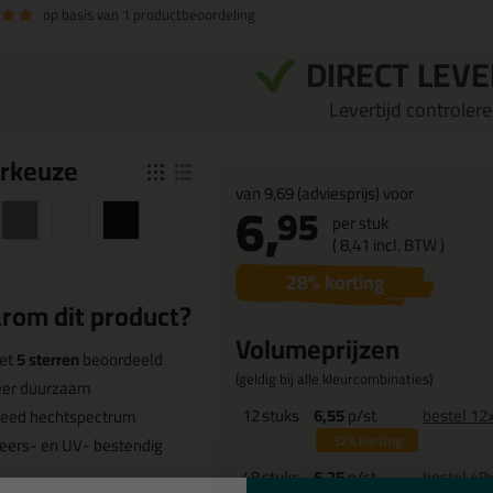
op basis van
1 productbeoordeling
DIRECT LEV
Levertijd controleren
r
keuze
van
9,69
(adviesprijs) voor
6,
95
per stuk
(
8,
41
incl. BTW )
28
% korting
rom dit product?
Volumeprijzen
et
5 sterren
beoordeeld
(geldig bij alle kleurcombinaties)
eer duurzaam
12
stuks
6,55
p/st
bestel 12
reed hechtspectrum
32%
korting
eers- en UV- bestendig
48
stuks
6,25
p/st
bestel 48