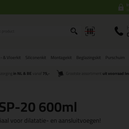
I
a
- & Vloerkit
Siliconenkit
Montagekit
Beglazingskit
Purschuim
zorging
in NL & BE
vanaf
75,-
Grootste assortiment
uit voorraad le
SP-20 600ml
iaal voor dilatatie- en aansluitvoegen!