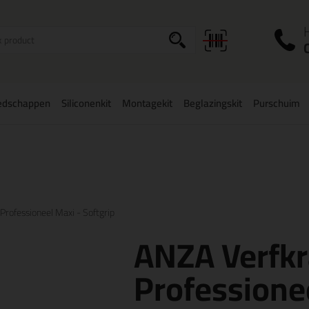
I
a
edschappen
Siliconenkit
Montagekit
Beglazingskit
Purschuim
zorging
in NL & BE
vanaf
75,-
Grootste assortiment
uit voorraad le
rofessioneel Maxi - Softgrip
ANZA Verfk
Professionee