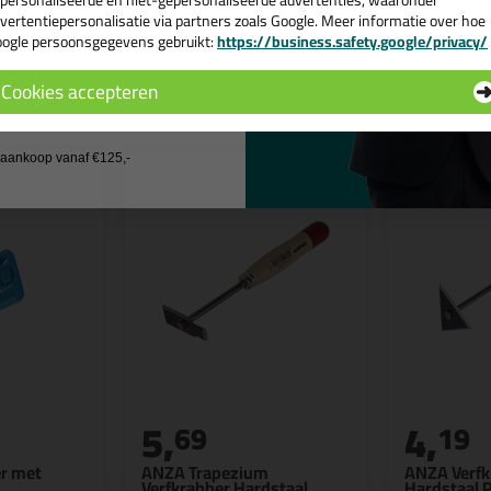
vertentiepersonalisatie via partners zoals Google. Meer informatie over hoe
ogle persoonsgegevens gebruikt:
https://business.safety.google/privacy/
 de actiecode ›
n
Cookies accepteren
 wil geen cadeau
j aankoop vanaf €125,-
5,
4,
69
19
er met
ANZA Trapezium
ANZA Verfk
Verfkrabber Hardstaal
Hardstaal