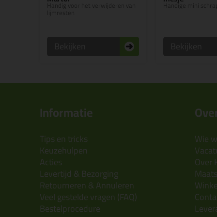
Handig voor het verwijderen van
Handige mini schra
lijmresten
Bekijken
Bekijken
Informatie
Over
Tips en tricks
Wie wi
Keuzehulpen
Vacatu
Acties
Over 
Levertijd & Bezorging
Maats
Retourneren & Annuleren
Wink
Veel gestelde vragen (FAQ)
Conta
Bestelprocedure
Lever