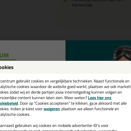
hamervlak
Omschrijving
ookies
ANZA Verfk
Reviews voor:
een
Softgrip
cadeau 💚
tcentrum gebruikt cookies en vergelijkbare technieken. Naast functionele en
Er zijn nog geen reviews geschreven 
alytische cookies waardoor de website goed werkt, plaatsen we ook market
okies zodat wij en derde partijen jouw internetgedrag kunnen volgen en
Schrijf als eerste een review!
rsoonlijke content kunnen laten zien. Meer weten?
Lees hier ons
e nieuwsbrief en ontvang een
okiebeleid
. Door op "Cookies accepteren" te klikken, ga je akkoord met alle
v. €35,-
bij je eerste bestelling!
okies. Indien je kiest voor
weigeren
, plaatsen we alleen functionele en
alytische cookies.
arnaast gebruiken wij cookies en mobiele advertentie-ID’s voor
personaliseerde en niet-gepersonaliseerde advertenties, waaronder