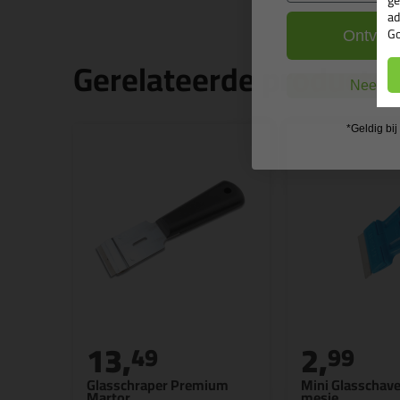
ad
Go
Ontvang
Gerelateerde producte
Nee, ik
*Geldig bi
13,
2,
49
99
Glasschraper Premium
Mini Glasschav
Martor
mesje