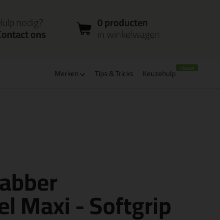
nloggen
Bestelstatus
0 producten
ccount
controleren
in winkelwagen
Hulp nodig?
0 producten
Contact ons
in winkelwagen
Merken
Tips & Tricks
Keuzehulp
verbaar
PostNL afhaalpunt: kies zelf wanneer je afhaalt
rabber
l Maxi - Softgrip