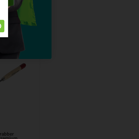
rabber
 Premium