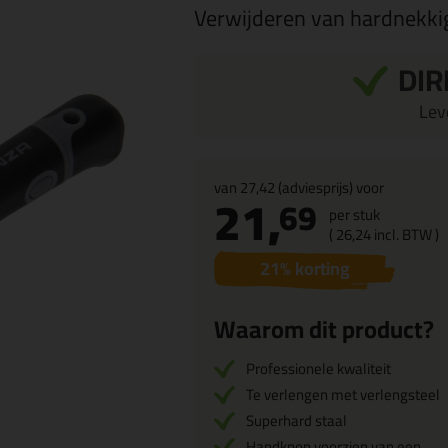
Verwijderen van hardnekkig
DIR
Leve
van
27,42
(adviesprijs) voor
21,
69
per stuk
(
26,
24
incl. BTW )
21
% korting
Waarom dit product?
Professionele kwaliteit
Te verlengen met verlengsteel
Superhard staal
Handknop voorzien van een