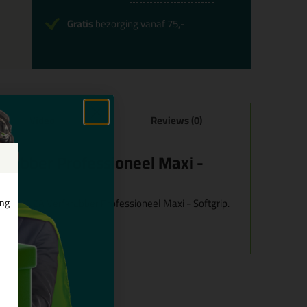
Gratis
bezorging vanaf 75,-
Video
Reviews (0)
rabber Professioneel Maxi -
voor ANZA Verfkrabber Professioneel Maxi - Softgrip.
ing