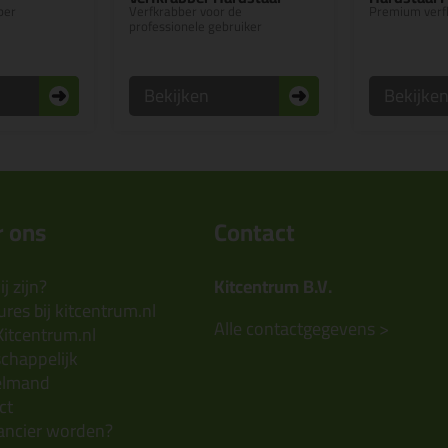
per
Verfkrabber voor de
Premium verf
professionele gebruiker
Bekijken
Bekijke
 ons
Contact
j zijn?
Kitcentrum B.V.
res bij kitcentrum.nl
Alle contactgegevens >
Kitcentrum.nl
chappelijk
elmand
ct
ancier worden?