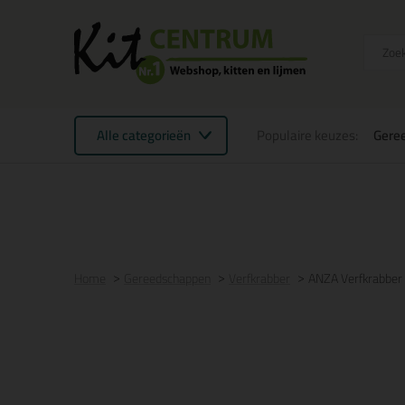
Alle categorieën
Populaire keuzes:
Gere
Voor 21:00 uur besteld
morgen in huis
Gratis
be
Home
Gereedschappen
Verfkrabber
ANZA Verfkrabber P