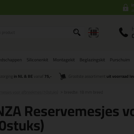
I
a
edschappen
Siliconenkit
Montagekit
Beglazingskit
Purschuim
zorging
in NL & BE
vanaf
75,-
Grootste assortiment
uit voorraad le
esjes voor afbreekmes (10stuks)
breedte: 18 mm breed
NZA Reservemesjes v
0stuks)