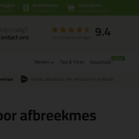
nloggen
Bestelstatus
0 producten
ccount
controleren
in winkelwagen
9.4
Hulp nodig?
Contact ons
16.432 beoordelingen
Merken
Tips & Tricks
Keuzehulp
verbaar
PostNL afhaalpunt: kies zelf wanneer je afhaalt
oor afbreekmes