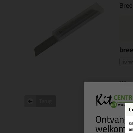
Bree
bre
18 mm
Waa
10
Terug
Pr
C
Ontvang 
welkomst
Ki
an