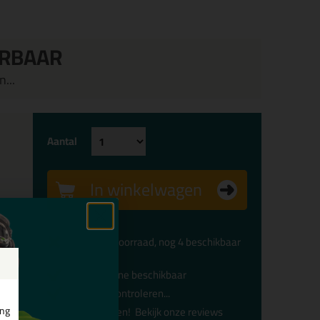
ERBAAR
...
Aantal
In winkelwagen
Beperkte voorraad, nog 4 beschikbaar
Alleen online beschikbaar
Levertijd controleren...
ing
Afgesproken!
Bekijk onze reviews