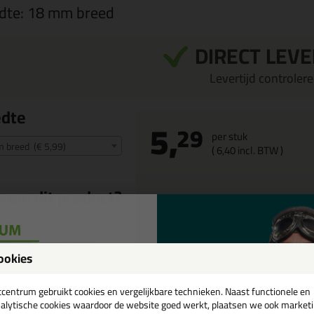
dte:
18 mm breed
DIRECT LEV
Levertijd controleren
edte
5,
29
per stuk
 breed (€ 5,99)
(
6,
40
incl. BTW )
rom dit product?
 stuks
ofessionele kwaliteit
ookies
een
cadeau 💚
tcentrum gebruikt cookies en vergelijkbare technieken. Naast functionele en
alytische cookies waardoor de website goed werkt, plaatsen we ook market