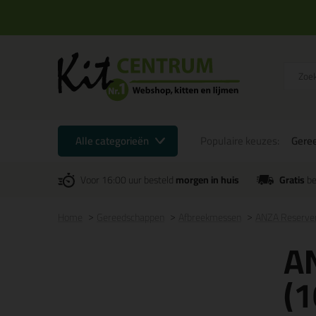
Alle categorieën
Populaire keuzes:
Gere
Voor 16:00 uur besteld
morgen in huis
Gratis
be
Home
Gereedschappen
Afbreekmessen
ANZA Reservem
A
(1