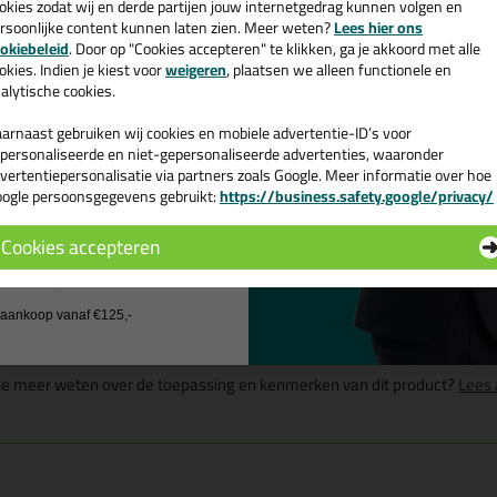
okies zodat wij en derde partijen jouw internetgedrag kunnen volgen en
rsoonlijke content kunnen laten zien. Meer weten?
Lees hier ons
e nieuwsbrief en ontvang een
okiebeleid
. Door op "Cookies accepteren" te klikken, ga je akkoord met alle
v. €35,-
bij je eerste bestelling!
okies. Indien je kiest voor
weigeren
, plaatsen we alleen functionele en
alytische cookies.
arnaast gebruiken wij cookies en mobiele advertentie-ID’s voor
personaliseerde en niet-gepersonaliseerde advertenties, waaronder
vertentiepersonalisatie via partners zoals Google. Meer informatie over hoe
Omschrijving
ogle persoonsgegevens gebruikt:
https://business.safety.google/privacy/
 de actiecode ›
Cookies accepteren
NZA Reservemesjes voor afbree
 wil geen cadeau
reed
j aankoop vanaf €125,-
tel de ANZA Reservemesjes voor afbreekmes (10stuks) in 18 mm breed
 je meer weten over de toepassing en kenmerken van dit product?
Lees 