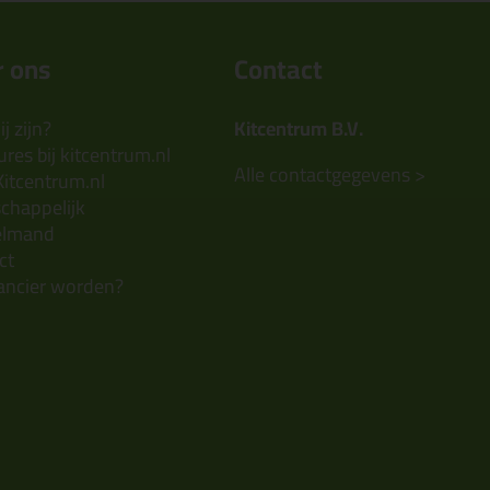
 ons
Contact
j zijn?
Kitcentrum B.V.
res bij kitcentrum.nl
Alle contactgegevens >
Kitcentrum.nl
chappelijk
elmand
ct
ancier worden?