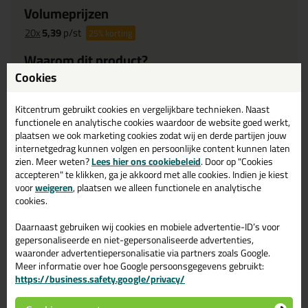
Volumeprijzen
20x
5,39
p/st
25%
korting
Waarom dit product?
Cookies
Waarom dit product?
Kitcentrum gebruikt cookies en vergelijkbare technieken. Naast
Slagregendicht
functionele en analytische cookies waardoor de website goed werkt,
plaatsen we ook marketing cookies zodat wij en derde partijen jouw
Winddicht
internetgedrag kunnen volgen en persoonlijke content kunnen laten
UV- bestendig
zien. Meer weten?
Lees hier ons cookiebeleid
. Door op "Cookies
accepteren" te klikken, ga je akkoord met alle cookies. Indien je kiest
Past zich aan oneffenheden voegbeweging aan
voor
weigeren
, plaatsen we alleen functionele en analytische
Overschilderbaar
cookies.
20mm breed
Daarnaast gebruiken wij cookies en mobiele advertentie-ID’s voor
2mm dik
gepersonaliseerde en niet-gepersonaliseerde advertenties,
Zwelt op naar ca. 10mm
waaronder advertentiepersonalisatie via partners zoals Google.
Geen tocht meer
Meer informatie over hoe Google persoonsgegevens gebruikt:
https://business.safety.google/privacy/
Twijfel je of
Soudal Soudaband 600 20/2-4 rol