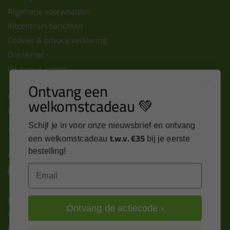
Algemene voorwaarden
Kitcentrum berichten
Cookies & privacy verklaring
Disclaimer
Kit cursus volgen
Ontvang een
Contact
welkomstcadeau 💚
Kitcentrum B.V.
Alle contactgegevens >
Schijf je in voor onze nieuwsbrief en ontvang
t.w.v. €35
een welkomstcadeau
bij je eerste
Altijd op de hoogte blijven?
bestelling!
Email
Nieuws, tips en exclusieve deals rechtstreeks in je
Ontvang de actiecode ›
inbox