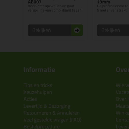
AB007
19mm
Voorkomt opzwellen en gaat
De professionele r
verspilling van compriband tegen!
5 meter ver strekt!
Bekijken
Bekijken
Informatie
Over
Tips en tricks
Wie wi
Keuzehulpen
Vacatu
Acties
Over 
Levertijd & Bezorging
Maats
Retourneren & Annuleren
Wink
Veel gestelde vragen (FAQ)
Conta
Bestelprocedure
Lever