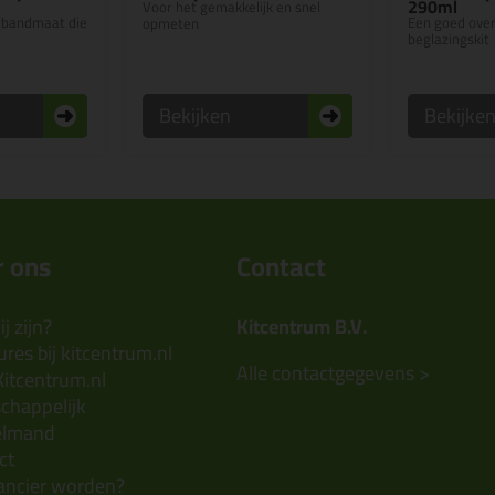
290ml
Voor het gemakkelijk en snel
olbandmaat die
Een goed over
opmeten
beglazingskit
Bekijken
Bekijke
 ons
Contact
j zijn?
Kitcentrum B.V.
res bij kitcentrum.nl
Alle contactgegevens >
Kitcentrum.nl
chappelijk
elmand
ct
ancier worden?