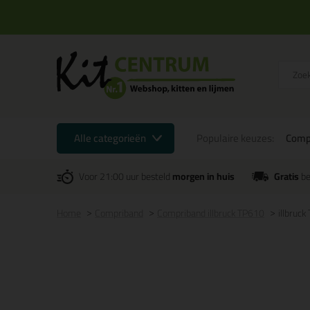
Alle categorieën
Populaire keuzes:
Comp
Voor 21:00 uur besteld
morgen in huis
Gratis
be
Home
Compriband
Compriband illbruck TP610
illbruc