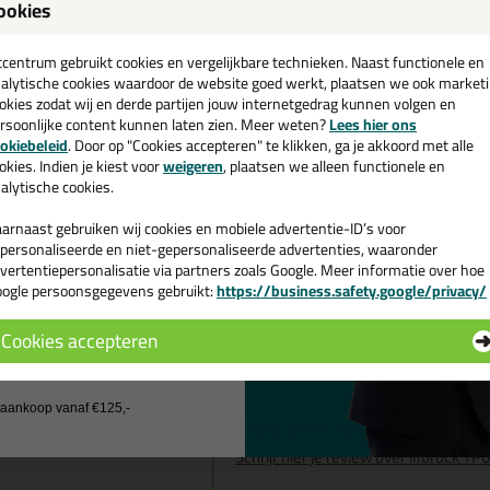
ookies
een
Omschrijving
Video
cadeau 💚
tcentrum gebruikt cookies en vergelijkbare technieken. Naast functionele en
alytische cookies waardoor de website goed werkt, plaatsen we ook market
illbruck T
Reviews voor:
okies zodat wij en derde partijen jouw internetgedrag kunnen volgen en
rsoonlijke content kunnen laten zien. Meer weten?
Lees hier ons
3,3mtr
e nieuwsbrief en ontvang een
okiebeleid
. Door op "Cookies accepteren" te klikken, ga je akkoord met alle
v. €35,-
bij je eerste bestelling!
okies. Indien je kiest voor
weigeren
, plaatsen we alleen functionele en
Dit product wordt beoordeeld met
alytische cookies.
arnaast gebruiken wij cookies en mobiele advertentie-ID’s voor
Heel goed tape doet wat het b
personaliseerde en niet-gepersonaliseerde advertenties, waaronder
Geschreven door Erik Kremer op 
vertentiepersonalisatie via partners zoals Google. Meer informatie over hoe
ogle persoonsgegevens gebruikt:
https://business.safety.google/privacy/
 de actiecode ›
Is gemakkelijk aan te brengen,
Cookies accepteren
doen.Kortom een geweldig pro
 wil geen cadeau
Geschreven door A.JANSSEN op 
j aankoop vanaf €125,-
Ook een review schrij
Schrijf hier je review over illbruck