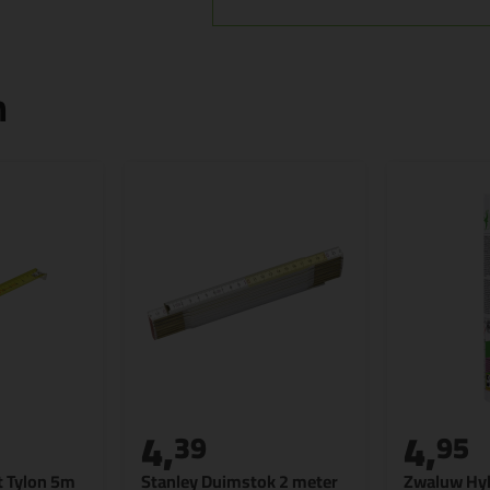
n
4,
4,
39
95
t Tylon 5m
Stanley Duimstok 2 meter
Zwaluw Hyb