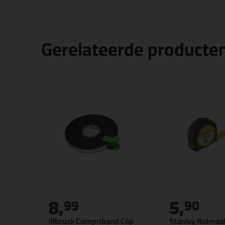
Gerelateerde producte
8,
5,
99
90
illbruck Compriband Clip
Stanley Rolmaa