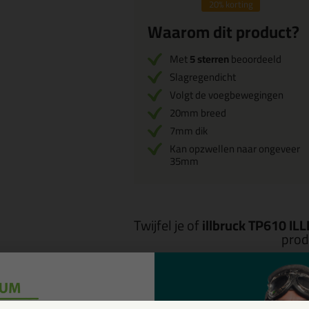
20%
korting
Waarom dit product?
Met
5 sterren
beoordeeld
Slagregendicht
Volgt de voegbewegingen
20mm breed
7mm dik
Kan opzwellen naar ongeveer
35mm
Twijfel je of
illbruck TP610 I
produ
St