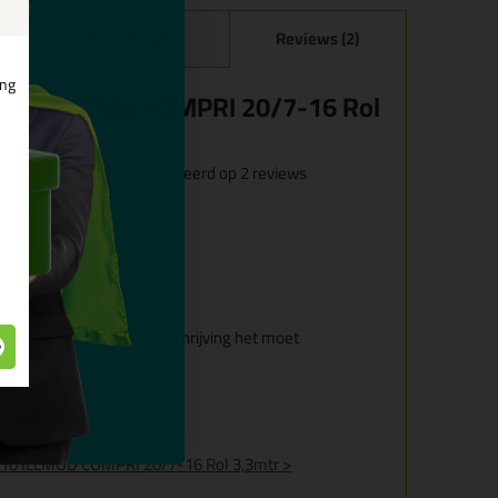
Specificaties
Reviews (2)
ing
P610 ILLMOD COMPRI 20/7-16 Rol
sterren, gebaseerd op
2
reviews
eloofd
29 oktober 2025
 en doet wat volgens beschrijving het moet
duct.
26 december 2023
ven?
 TP610 ILLMOD COMPRI 20/7-16 Rol 3,3mtr >