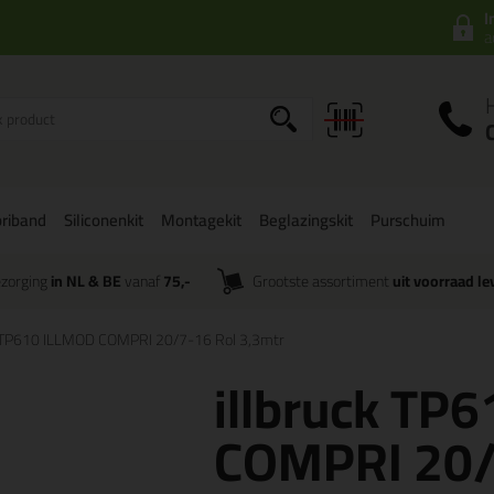
I
a
riband
Siliconenkit
Montagekit
Beglazingskit
Purschuim
zorging
in NL & BE
vanaf
75,-
Grootste assortiment
uit voorraad le
k TP610 ILLMOD COMPRI 20/7-16 Rol 3,3mtr
illbruck TP
COMPRI 20/