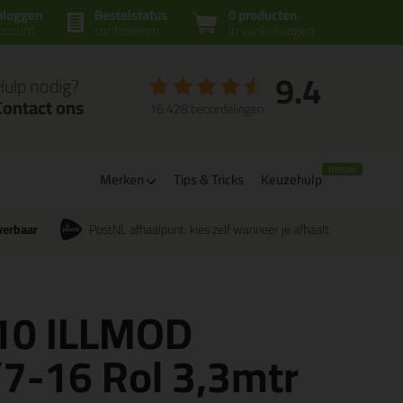
nloggen
Bestelstatus
0 producten
ccount
controleren
in winkelwagen
9.4
Hulp nodig?
Contact ons
16.428 beoordelingen
Merken
Tips & Tricks
Keuzehulp
verbaar
PostNL afhaalpunt: kies zelf wanneer je afhaalt
610 ILLMOD
7-16 Rol 3,3mtr