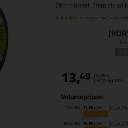
20mm breed, 7mm dik en k
op basis van
2 productbeoord
(KOR
Leve
houd 
13,
49
per stuk
(
16,
32
incl. BTW )
Volumeprijzen
15
stuks
11,98
p/st
bestel 15x
11%
korting
100
stuks
10,85
p/st
bestel 10