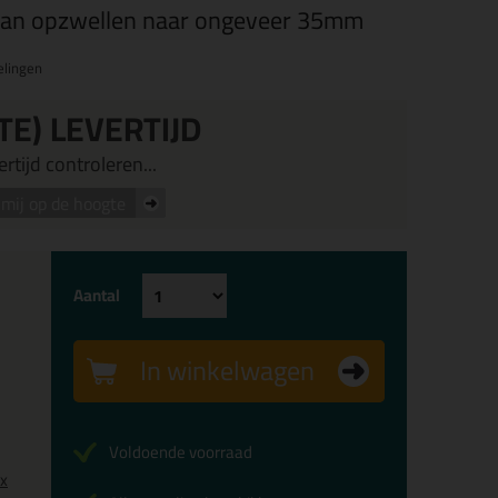
an opzwellen naar ongeveer 35mm
elingen
TE) LEVERTIJD
rtijd controleren...
mij op de hoogte
Aantal
In winkelwagen
Voldoende voorraad
0x