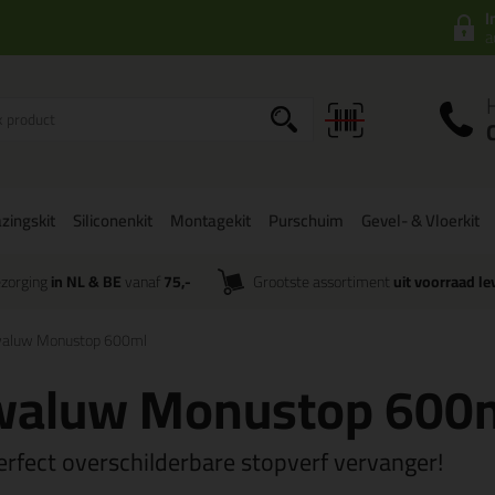
I
a
zingskit
Siliconenkit
Montagekit
Purschuim
Gevel- & Vloerkit
zorging
in NL & BE
vanaf
75,-
Grootste assortiment
uit voorraad le
aluw Monustop 600ml
waluw Monustop 600
erfect overschilderbare stopverf vervanger!