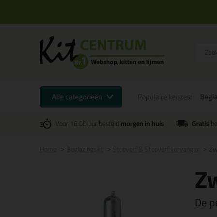
Alle categorieën
Populaire keuzes:
Begla
Voor 16:00 uur besteld
morgen in huis
Gratis
be
Home
Beglazingskit
Stopverf & Stopverf vervanger
Zw
Z
De p