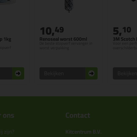
10,
5,
49
10
p 1kg
Renoseal worst 600ml
3M Scotch B
De beste stopverf vervanger in
Voor een perf
topverf
worst verpakking
overschilderb
Bekijken
Bekijke
 ons
Contact
j zijn?
Kitcentrum B.V.