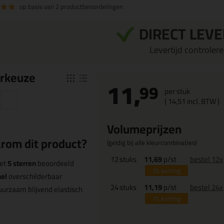
op basis van
2 productbeoordelingen
DIRECT LEV
Levertijd controleren
r
keuze
11,
99
per stuk
(
14,
51
incl. BTW )
Volumeprijzen
rom dit product?
(geldig bij alle kleurcombinaties)
12
stuks
11,69
p/st
bestel 12x
et
5 sterren
beoordeeld
3%
korting
el
overschilderbaar
24
stuks
11,19
p/st
bestel 24x
urzaam blijvend elastisch
7%
korting