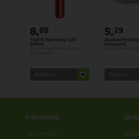
8,
5,
05
29
Seal-It Hybristop 335
Zwaluw Profsto
600ml
(stopverf)
Een professionele stoppasta in
Overschilderbare s
600ml worst
Bekijken
Bekijken
Informatie
Over
Tips en tricks
Wie wi