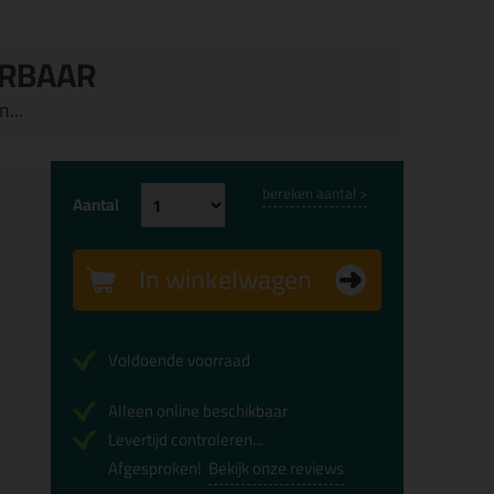
ERBAAR
...
bereken aantal >
Aantal
In winkelwagen
Voldoende voorraad
Alleen online beschikbaar
Levertijd controleren...
Afgesproken!
Bekijk onze reviews