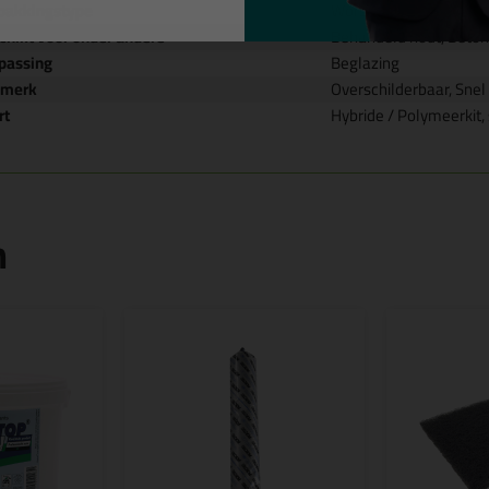
pakkingstype
Worst
chikt voor onder andere
Behandeld hout, Beton
passing
Beglazing
nmerk
Overschilderbaar, Snel
rt
Hybride / Polymeerkit,
n