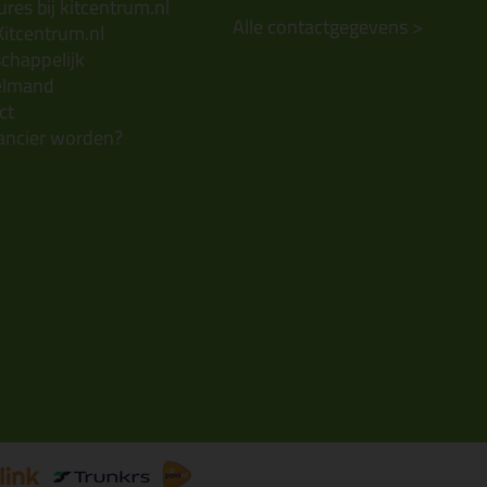
res bij kitcentrum.nl
Alle contactgegevens >
Kitcentrum.nl
chappelijk
elmand
ct
ancier worden?