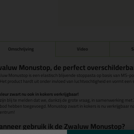
Omschrijving
Video
S
aluw Monustop, de perfect overschilderbar
luw Monustop is een elastisch blijvende stoppasta op basis van MS-pol
. Het product hardt uit onder invloed van luchtvochtigheid en vormt een 
kleur zwart nu ook in kokers verkrijgbaar!
zijn blij te melden dat we, dankzij de grote vraag, in samenwerking m
bod hebben toegevoegd. Monustop zwart in kokers is nu verkrijgbaar naast
centrum!
nneer gebruik ik de Zwaluw Monustop?