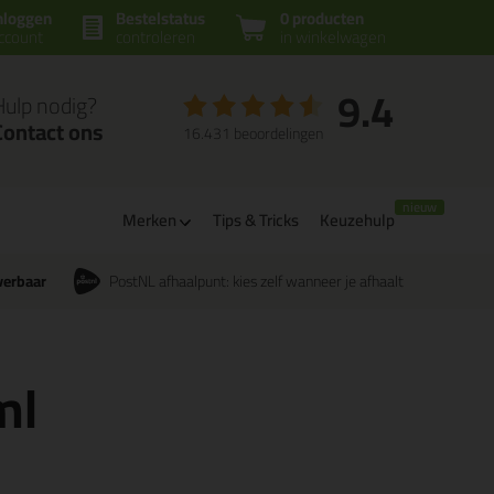
nloggen
Bestelstatus
0 producten
ccount
controleren
in winkelwagen
9.4
Hulp nodig?
Contact ons
16.431 beoordelingen
Merken
Tips & Tricks
Keuzehulp
verbaar
PostNL afhaalpunt: kies zelf wanneer je afhaalt
ml