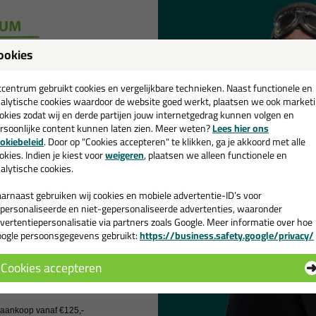
luw Monustop is bedoeld voor het plaatsen van enkele -, dubbele - e
len ramen waar een stopzoom gewenst is. Zwaluw Monustop beglazings
el watergedragen als synthetische (ook 2010) verven. In verband met d
raf een test te doen. Zwaluw Monustop bevat geen stoffen die de randaf
ookies
nen aantasten.
een
schikte ondergronden voor de Zwaluw Mo
cadeau 💚
tcentrum gebruikt cookies en vergelijkbare technieken. Naast functionele en
alytische cookies waardoor de website goed werkt, plaatsen we ook market
Zwaluw Monustop heeft een uitstekende hechting op alle (in deze toep
okies zodat wij en derde partijen jouw internetgedrag kunnen volgen en
k hierbij aan glas, hout, beton, staal en nog meer! Benieuwd naar alle 
rsoonlijke content kunnen laten zien. Meer weten?
Lees hier ons
e nieuwsbrief en ontvang een
ertabel bij de productspecificaties.
okiebeleid
. Door op "Cookies accepteren" te klikken, ga je akkoord met alle
v. €35,-
bij je eerste bestelling!
okies. Indien je kiest voor
weigeren
, plaatsen we alleen functionele en
nmerken van de Zwaluw Monustop
alytische cookies.
arnaast gebruiken wij cookies en mobiele advertentie-ID’s voor
Uitstekend en snel overschilderbaar met de meeste watergedragen 
personaliseerde en niet-gepersonaliseerde advertenties, waaronder
Blijvend elastisch
vertentiepersonalisatie via partners zoals Google. Meer informatie over hoe
Krimp en blaasvrij
ogle persoonsgegevens gebruikt:
https://business.safety.google/privacy/
 de actiecode ›
Hoge mechanische weerstand
Isocyanaat, oplosmiddel en siliconenvrij
Cookies accepteren
 wil geen cadeau
genschappen Zwaluw Monustop 600ml
rk
Den Braven
j aankoop vanaf €125,-