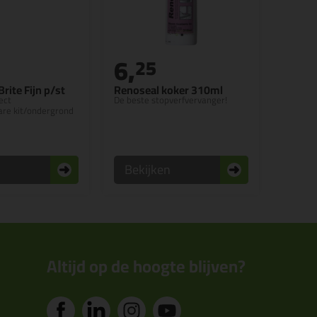
6,
25
rite Fijn p/st
Renoseal koker 310ml
ect
De beste stopverfvervanger!
are kit/ondergrond
n
Bekijken
Altijd op de hoogte blijven?