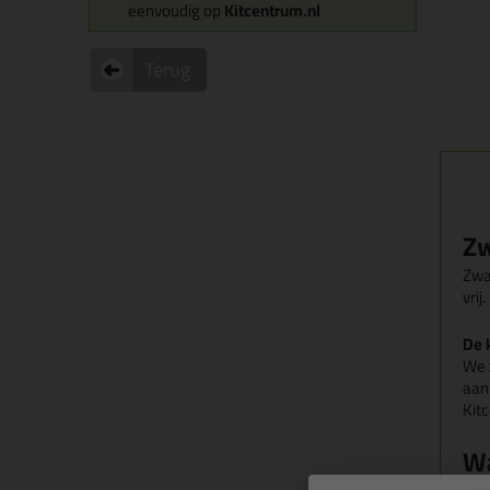
eenvoudig op
Kitcentrum.nl
Terug
Zw
Zwa
vrij
De 
We 
aan
Kit
Wa