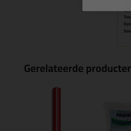
Ver
Ges
Toe
Ke
Soo
Gerelateerde producte