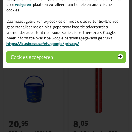
voor
weigeren
, plaatsen we alleen functionele en analytische
Wil je meer weten over de toepassing en kenmerken van dit
cookies.
product?
Lees alles over dit product >
Daarnaast gebruiken wij cookies en mobiele advertentie-ID’s voor
gepersonaliseerde en niet-gepersonaliseerde advertenties,
waaronder advertentiepersonalisatie via partners zoals Google.
Meer informatie over hoe Google persoonsgegevens gebruikt:
Gerelateerde producten
https://business.safety.google/privacy/
Cookies accepteren
20,
8,
95
05