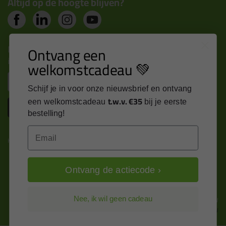
Altijd op de hoogte blijven?
Nieuws, tips en exclusieve deals rechtstreeks in je
Ontvang een
inbox
welkomstcadeau 💚
Email
Schijf je in voor onze nieuwsbrief en ontvang
t.w.v. €35
een welkomstcadeau
bij je eerste
Inschrijven
bestelling!
Email
Kitcentrum is trots op:
Ontvang de actiecode ›
Alle prijzen zijn in EURO en excl. 21% BTW
Nee, ik wil geen cadeau
wijzig naar incl. BTW