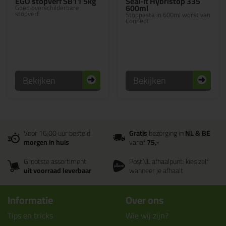
EGO stopverf SB11 5kg
Seal-It Hybristop 335
600ml
Goed overschilderbare
stopverf
Stoppasta in 600ml worst van
Connect
Bekijken
Bekijken
Voor 16:00 uur besteld
Gratis
bezorging in
NL & BE
morgen in huis
vanaf
75,-
Grootste assortiment
PostNL afhaalpunt: kies zelf
uit voorraad leverbaar
wanneer je afhaalt
Informatie
Over ons
Tips en tricks
Wie wij zijn?