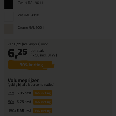
Zwart RAL 9011
Wit RAL 9010
Creme RAL 9001
van
8,99
(adviesprijs) voor
6,
25
per stuk
(
7,
56
incl. BTW )
30
% korting
Volumeprijzen
(geldig bij alle kleurcombinaties)
25x
5,95
p/st
34%
korting
50x
5,75
p/st
36%
korting
150x
5,45
p/st
39%
korting