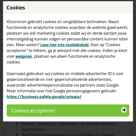
Cover-it Glass & Frame, een fijne
Cookies
bescherm folie
Kitcentrum gebruikt cookies en vergelijkbare technieken. Naast
functionele en analytische cookies waardoor de website goed werkt,
Een zelfklevende 50 mu LDPE beschermingsfolie, speciaal
plaatsen we ook marketing cookies zodat wij en derde partijen jouw
ontwikkeld voor glasruiten, kozijnen en overige harde
internetgedrag kunnen volgen en persoonlijke content kunnen laten
ondergronden te beschermen, tegen oppervlaktebeschadigingen
zien. Meer weten?
Lees hier ons cookiebeleid
. Door op "Cookies
en vervuiling, tijdens nieuwbouw, renovatie en onderhoud.
accepteren" te klikken, ga je akkoord met alle cookies. Indien je kiest
voor
weigeren
, plaatsen we alleen functionele en analytische
Maten
cookies.
Rol 25cm breed = 25m2
Rol 50cm breed = 50m2
Daarnaast gebruiken wij cookies en mobiele advertentie-ID’s voor
Rol 100cm breed = 100m2
gepersonaliseerde en niet-gepersonaliseerde advertenties,
Wanneer gebruik je de Glass &
waaronder advertentiepersonalisatie via partners zoals Google.
Meer informatie over hoe Google persoonsgegevens gebruikt:
Frame?
https://business.safety.google/privacy/
Beschermen en maskeren van glasruiten en glaspanelen.
Cookies accepteren
Als duurzame beschermingsfolie voor overige harde
oppervlaktes.
Houten-, kunststof-, aluminium- en metalen kozijnen
beschermen.
Beschermingsmateriaal voor werkbladen en deuren.