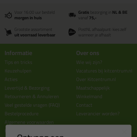
Voor 16:00 uur besteld
Gratis
bezorging in
NL & BE
morgen in huis
vanaf
75,-
Grootste assortiment
PostNL afhaalpunt: kies zelf
uit voorraad leverbaar
wanneer je afhaalt
Informatie
Over ons
Tips en tricks
Wie wij zijn?
Keuzehulpen
Vacatures bij kitcentrum.nl
Acties
Over Kitcentrum.nl
Levertijd & Bezorging
Maatschappelijk
Retourneren & Annuleren
Winkelmand
Veel gestelde vragen (FAQ)
Contact
Bestelprocedure
Leverancier worden?
Algemene voorwaarden
Kitcentrum berichten