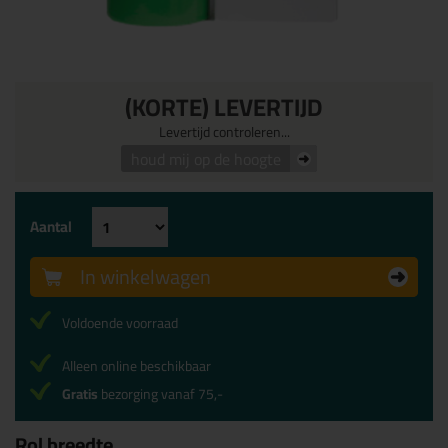
(KORTE) LEVERTIJD
Levertijd controleren...
houd mij op de hoogte
Aantal
In winkelwagen
Voldoende voorraad
Alleen online beschikbaar
Gratis
bezorging vanaf 75,-
Rol breedte