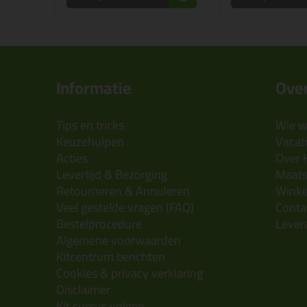
Informatie
Over
Tips en tricks
Wie wi
Keuzehulpen
Vacatu
Acties
Over 
Levertijd & Bezorging
Maats
Retourneren & Annuleren
Wink
Veel gestelde vragen (FAQ)
Conta
Bestelprocedure
Lever
Algemene voorwaarden
Kitcentrum berichten
Cookies & privacy verklaring
Disclaimer
Kit cursus volgen