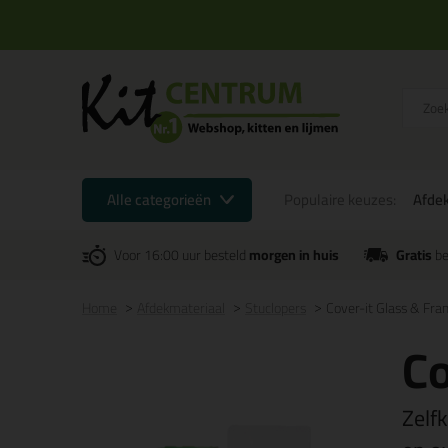
Alle categorieën
Populaire keuzes:
Afde
Voor 16:00 uur besteld
morgen in huis
Gratis
be
Home
Afdekmateriaal
Stuclopers
Cover-it Glass & Fr
Co
Zelf