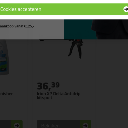
Cookies accepteren
 wil geen cadeau
j aankoop vanaf €125,-
36,
39
inisher
Irion XP Delta Antidrip
kitspuit
Bekijken