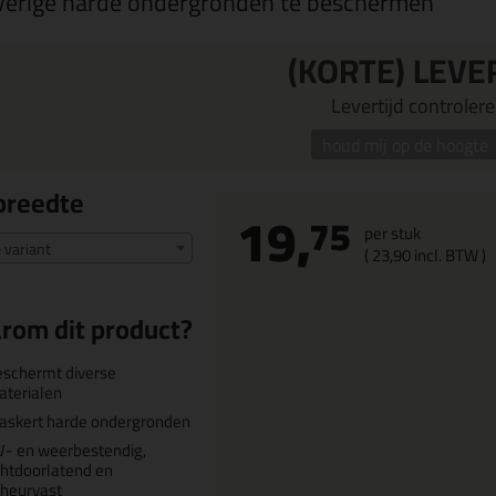
verige harde ondergronden te beschermen
(KORTE) LEVE
Levertijd controleren
houd mij op de hoogte
breedte
19,
75
per stuk
e variant
(
23,
90
incl. BTW )
rom dit product?
schermt diverse
terialen
askert harde ondergronden
- en weerbestendig,
chtdoorlatend en
heurvast