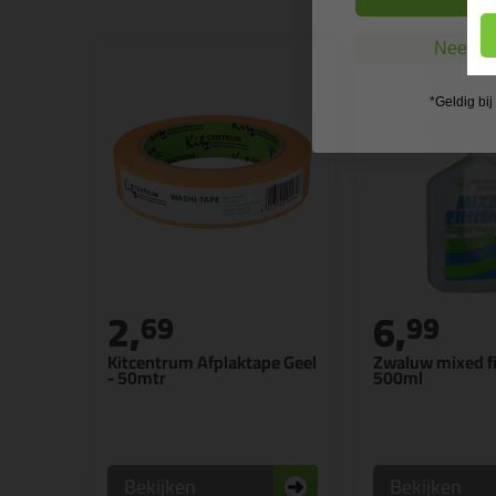
Nee, ik
*Geldig bi
2,
6,
69
99
Kitcentrum Afplaktape Geel
Zwaluw mixed f
- 50mtr
500ml
Bekijken
Bekijken