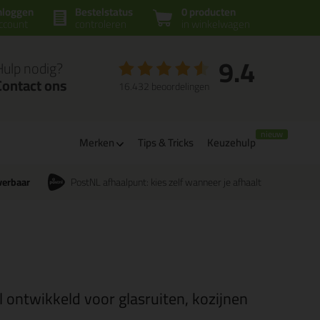
nloggen
Bestelstatus
0 producten
ccount
controleren
in winkelwagen
9.4
Hulp nodig?
Contact ons
16.432 beoordelingen
Merken
Tips & Tricks
Keuzehulp
verbaar
PostNL afhaalpunt: kies zelf wanneer je afhaalt
 ontwikkeld voor glasruiten, kozijnen