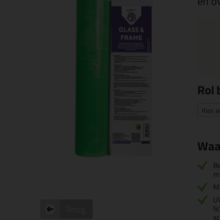
en o
Rol 
Kies j
Waa
Be
ma
M
UV
Terug
li
sc