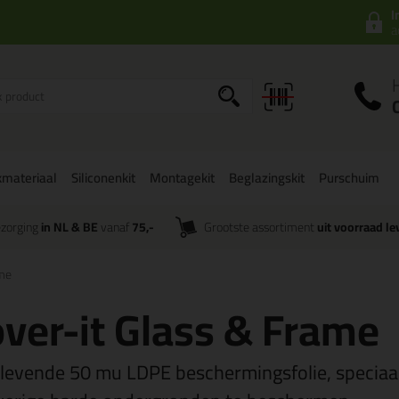
I
a
kmateriaal
Siliconenkit
Montagekit
Beglazingskit
Purschuim
zorging
in NL & BE
vanaf
75,-
Grootste assortiment
uit voorraad le
ame
ver-it Glass & Frame
klevende 50 mu LDPE beschermingsfolie, speciaal