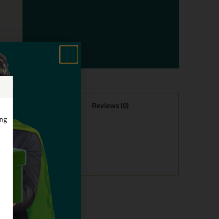
Reviews (0)
ing
ls eerste een review!