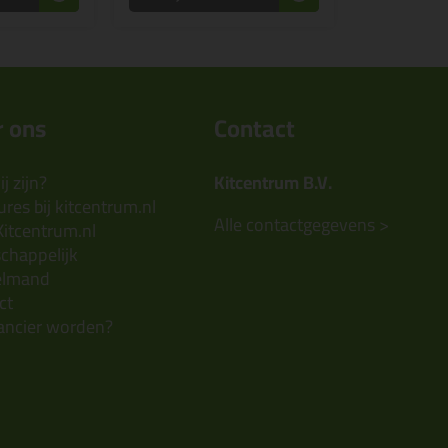
 ons
Contact
j zijn?
Kitcentrum B.V.
res bij kitcentrum.nl
Alle contactgegevens >
Kitcentrum.nl
chappelijk
elmand
ct
ancier worden?