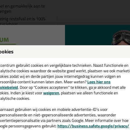
el en gemakkelijk aan te
rengen
inig restafval en is 100%
cyclebaar
wel binnen als buiten
oepasbaar
ookies
een
Omschrijving
Specificaties
cadeau 💚
tcentrum gebruikt cookies en vergelijkbare technieken. Naast functionele en
alytische cookies waardoor de website goed werkt, plaatsen we ook market
okies zodat wij en derde partijen jouw internetgedrag kunnen volgen en
Cover-it Glass & Frame
views voor:
rsoonlijke content kunnen laten zien. Meer weten?
Lees hier ons
e nieuwsbrief en ontvang een
okiebeleid
. Door op "Cookies accepteren" te klikken, ga je akkoord met alle
zijn nog geen reviews geschreven voor Cover-it Glass & Frame.
Schrijf a
v. €35,-
bij je eerste bestelling!
okies. Indien je kiest voor
weigeren
, plaatsen we alleen functionele en
alytische cookies.
arnaast gebruiken wij cookies en mobiele advertentie-ID’s voor
personaliseerde en niet-gepersonaliseerde advertenties, waaronder
n
vertentiepersonalisatie via partners zoals Google. Meer informatie over hoe
ogle persoonsgegevens gebruikt:
https://business.safety.google/privacy/
 de actiecode ›